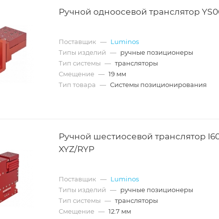
Ручной одноосевой транслятор YS0
Поставщик
—
Luminos
Типы изделий
—
ручные позиционеры
Тип системы
—
трансляторы
Смещение
—
19 мм
Тип товара
—
Системы позиционирования
Ручной шестиосевой транслятор I6
XYZ/RYP
Поставщик
—
Luminos
Типы изделий
—
ручные позиционеры
Тип системы
—
трансляторы
Смещение
—
12.7 мм