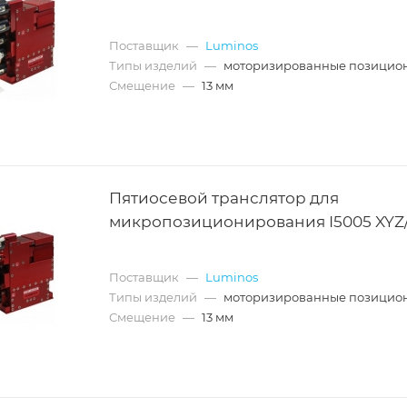
Поставщик
—
Luminos
Типы изделий
—
моторизированные позицио
Смещение
—
13 мм
Пятиосевой транслятор для
микропозиционирования I5005 XYZ
Поставщик
—
Luminos
Типы изделий
—
моторизированные позицио
Смещение
—
13 мм