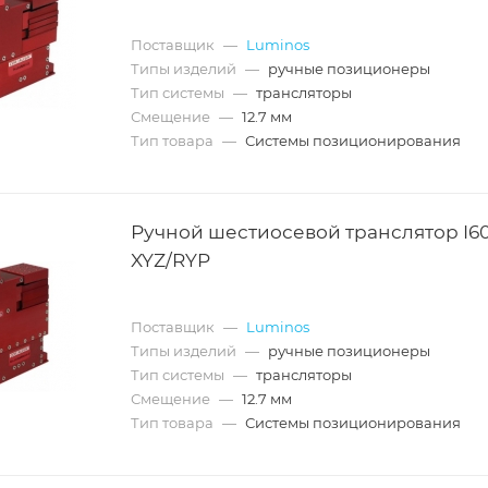
Поставщик
—
Luminos
Типы изделий
—
ручные позиционеры
Тип системы
—
трансляторы
Смещение
—
12.7 мм
Тип товара
—
Системы позиционирования
Ручной шестиосевой транслятор I6
XYZ/RYP
Поставщик
—
Luminos
Типы изделий
—
ручные позиционеры
Тип системы
—
трансляторы
Смещение
—
12.7 мм
Тип товара
—
Системы позиционирования