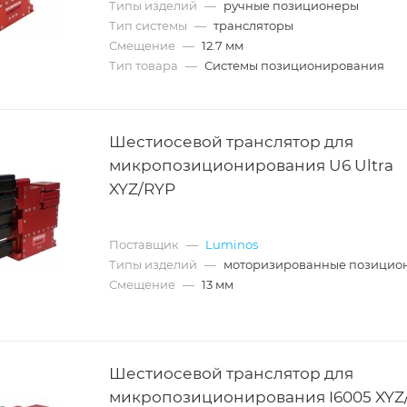
Типы изделий
—
ручные позиционеры
Тип системы
—
трансляторы
Смещение
—
12.7 мм
Тип товара
—
Системы позиционирования
Шестиосевой транслятор для
микропозиционирования U6 Ultra
XYZ/RYP
Поставщик
—
Luminos
Типы изделий
—
моторизированные позицио
Смещение
—
13 мм
Шестиосевой транслятор для
микропозиционирования I6005 XYZ