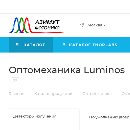
Москва
КАТАЛОГ
КАТАЛОГ THORLABS
Оптомеханика Luminos
22
—
—
—
Главная
Каталог продукции
Оптомеханика
Опт
Детекторы излучения
По умолчанию (возр