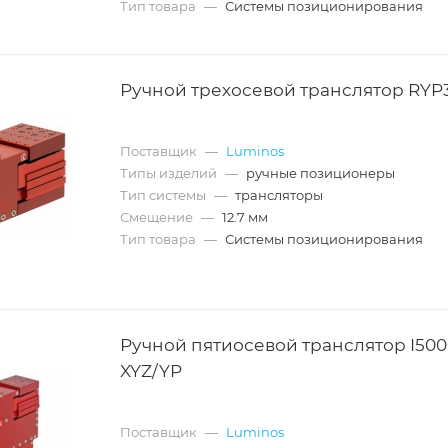
Тип товара
—
Системы позиционирования
Ручной трехосевой транслятор RYP
Поставщик
—
Luminos
Типы изделий
—
ручные позиционеры
Тип системы
—
трансляторы
Смещение
—
12.7 мм
Тип товара
—
Системы позиционирования
Ручной пятиосевой транслятор I50
XYZ/YP
Поставщик
—
Luminos