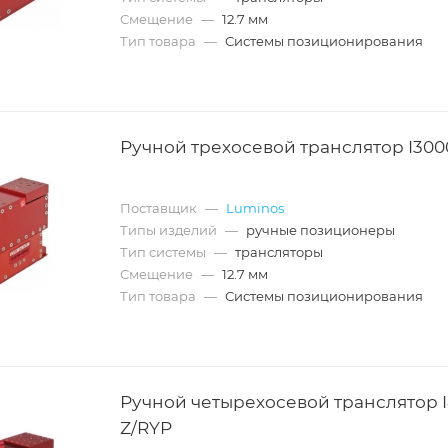
Смещение
—
12.7 мм
Тип товара
—
Системы позиционирования
Ручной трехосевой транслятор I300
Поставщик
—
Luminos
Типы изделий
—
ручные позиционеры
Тип системы
—
трансляторы
Смещение
—
12.7 мм
Тип товара
—
Системы позиционирования
Ручной четырехосевой транслятор 
Z/RYP