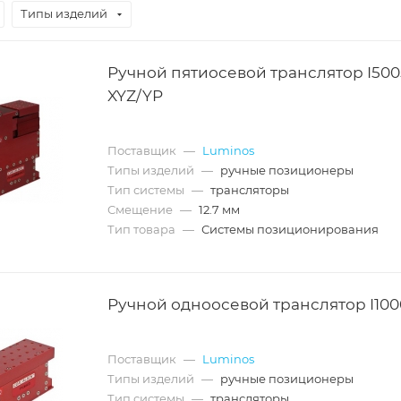
Типы изделий
Ручной пятиосевой транслятор I500
XYZ/YP
Поставщик
—
Luminos
Типы изделий
—
ручные позиционеры
Тип системы
—
трансляторы
Смещение
—
12.7 мм
Тип товара
—
Системы позиционирования
Ручной одноосевой транслятор I100
Поставщик
—
Luminos
Типы изделий
—
ручные позиционеры
Тип системы
—
трансляторы