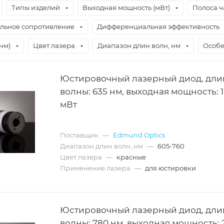
Типы изделий
Выходная мощность (мВт)
Полоса ч
льное сопротивление
Дифференциальная эффективность
нм)
Цвет лазера
Диапазон длин волн, нм
Особе
Юстировочный лазерный диод, дли
волны: 635 нм, выходная мощность: 
мВт
Поставщик
—
Edmund Optics
Диапазон длин волн, нм
—
605-760
Цвет лазера
—
красные
Применение лазера
—
для юстировки
Юстировочный лазерный диод, дли
волны: 780 нм, выходная мощность: 