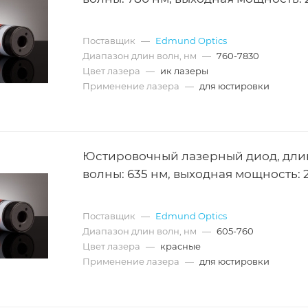
Поставщик
—
Edmund Optics
Диапазон длин волн, нм
—
760-7830
Цвет лазера
—
ик лазеры
Применение лазера
—
для юстировки
Юстировочный лазерный диод, дли
волны: 635 нм, выходная мощность: 
Поставщик
—
Edmund Optics
Диапазон длин волн, нм
—
605-760
Цвет лазера
—
красные
Применение лазера
—
для юстировки