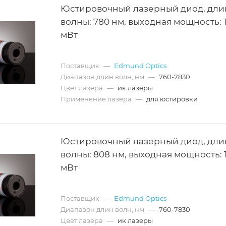
Юстировочный лазерный диод, дли
волны: 780 нм, выходная мощность: 
мВт
Поставщик
—
Edmund Optics
Диапазон длин волн, нм
—
760-7830
Цвет лазера
—
ик лазеры
Применение лазера
—
для юстировки
Юстировочный лазерный диод, дли
волны: 808 нм, выходная мощность: 
мВт
Поставщик
—
Edmund Optics
Диапазон длин волн, нм
—
760-7830
Цвет лазера
—
ик лазеры