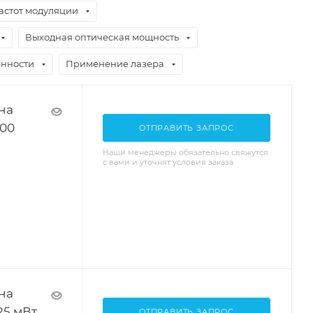
астот модуляции
Выходная оптическая мощность
нности
Применение лазера
на
100
ОТПРАВИТЬ ЗАПРОС
Наши менеджеры обязательно свяжутся
с вами и уточнят условия заказа
на
25 мВт
ОТПРАВИТЬ ЗАПРОС