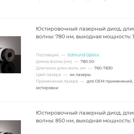
Юстировочный лазерный диод, дли
волны: 780 нм, выходная мощность: 
Поставщик
—
Edmund Optics
Длина волны (нм)
—
780.00
Диапазон длин волн, нм
—
760-7830
Цвет лазера
—
ик лазеры
Применение лазера
—
для ОЕМ применений,
юстировки
Юстировочный лазерный диод, дли
волны: 850 нм, выходная мощность: 