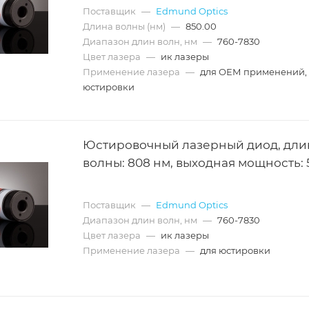
Поставщик
—
Edmund Optics
Длина волны (нм)
—
850.00
Диапазон длин волн, нм
—
760-7830
Цвет лазера
—
ик лазеры
Применение лазера
—
для ОЕМ применений,
юстировки
Юстировочный лазерный диод, дли
волны: 808 нм, выходная мощность: 
Поставщик
—
Edmund Optics
Диапазон длин волн, нм
—
760-7830
Цвет лазера
—
ик лазеры
Применение лазера
—
для юстировки