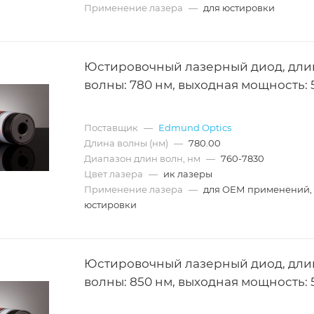
Применение лазера
—
для юстировки
Юстировочный лазерный диод, дли
волны: 780 нм, выходная мощность: 
Поставщик
—
Edmund Optics
Длина волны (нм)
—
780.00
Диапазон длин волн, нм
—
760-7830
Цвет лазера
—
ик лазеры
Применение лазера
—
для ОЕМ применений,
юстировки
Юстировочный лазерный диод, дли
волны: 850 нм, выходная мощность: 