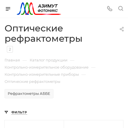
Оптические
рефрактометры
2
—
—
Главная
Каталог продукции
—
Контрольно-измерительное оборудование
—
Контрольно-измерительные приборы
Оптические рефрактометры
Рефрактометры АББЕ
ФИЛЬТР