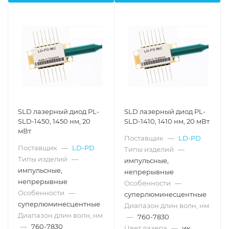
SLD лазерный диод PL-
SLD лазерный диод PL-
SLD-1450, 1450 нм, 20
SLD-1410, 1410 нм, 20 мВт
мВт
Поставщик
—
LD-PD
Поставщик
—
LD-PD
Типы изделий
—
Типы изделий
—
импульсные,
импульсные,
непрерывные
непрерывные
Особенности
—
Особенности
—
суперлюминесцентные
суперлюминесцентные
Диапазон длин волн, нм
Диапазон длин волн, нм
—
760-7830
—
760-7830
Цвет лазера
—
ик