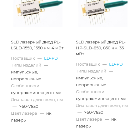
SLD лазерный диод PL-
SLD лазерный диод PL-
LSLD-1550, 1550 нм, 4 мВт
HP-SLD-850, 850 нм, 35
мВт
Поставщик
—
LD-PD
Поставщик
—
LD-PD
Типы изделий
—
Типы изделий
—
импульсные,
импульсные,
непрерывные
непрерывные
Особенности
—
Особенности
—
суперлюминесцентные
суперлюминесцентные
Диапазон длин волн, нм
Диапазон длин волн, нм
—
760-7830
—
760-7830
Цвет лазера
—
ик
Цвет лазера
—
ик
лазеры
лазеры