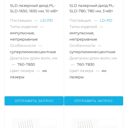
SLD лазерный диод PL-
SLD лазерный диод PL-
SLD-1650, 1650 нм, 10 мВт
SLD-780, 780 нм, 3 мВт
Поставщик
—
LD-PD
Поставщик
—
LD-PD
Типы изделий
—
Типы изделий
—
импульсные,
импульсные,
непрерывные
непрерывные
Особенности
—
Особенности
—
суперлюминесцентные
суперлюминесцентные
Диапазон длин волн, нм
Диапазон длин волн, нм
—
760-7830
—
760-7830
Цвет лазера
—
ик
Цвет лазера
—
ик
лазеры
лазеры
ОТПРАВИТЬ ЗАПРОС
ОТПРАВИТЬ ЗАПРОС