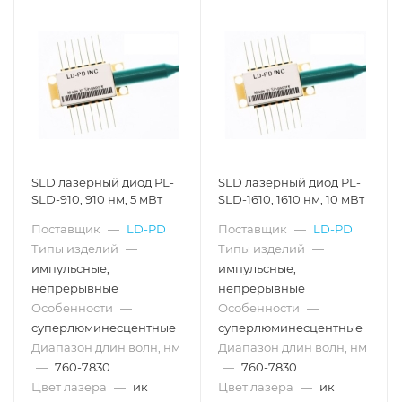
SLD лазерный диод PL-
SLD лазерный диод PL-
SLD-910, 910 нм, 5 мВт
SLD-1610, 1610 нм, 10 мВт
Поставщик
—
LD-PD
Поставщик
—
LD-PD
Типы изделий
—
Типы изделий
—
импульсные,
импульсные,
непрерывные
непрерывные
Особенности
—
Особенности
—
суперлюминесцентные
суперлюминесцентные
Диапазон длин волн, нм
Диапазон длин волн, нм
—
760-7830
—
760-7830
Цвет лазера
—
ик
Цвет лазера
—
ик