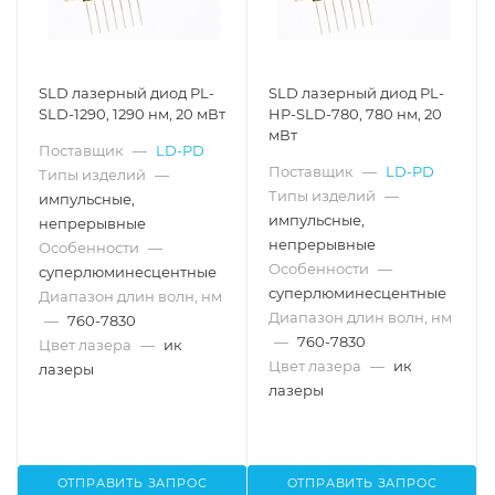
SLD лазерный диод PL-
SLD лазерный диод PL-
SLD-1290, 1290 нм, 20 мВт
HP-SLD-780, 780 нм, 20
мВт
Поставщик
—
LD-PD
Поставщик
—
LD-PD
Типы изделий
—
Типы изделий
—
импульсные,
импульсные,
непрерывные
непрерывные
Особенности
—
Особенности
—
суперлюминесцентные
суперлюминесцентные
Диапазон длин волн, нм
Диапазон длин волн, нм
—
760-7830
—
760-7830
Цвет лазера
—
ик
Цвет лазера
—
ик
лазеры
лазеры
ОТПРАВИТЬ ЗАПРОС
ОТПРАВИТЬ ЗАПРОС