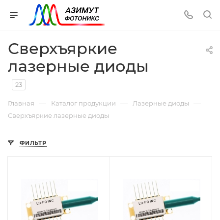
Сверхъяркие
лазерные диоды
23
—
—
—
Главная
Каталог продукции
Лазерные диоды
Сверхъяркие лазерные диоды
ФИЛЬТР