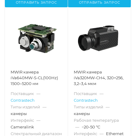
ОТПРАВИТЬ ЗАПРОС
ОТПРАВИТЬ ЗАПРОС
MWIR камера
MWIR камера
iVa640MW-S-CL(100Hz)
iVa320MW-CH4, 320×256,
1500–5200 нм
3,2–3,4 мкм
Поставщик
—
Поставщик
—
Contrastech
Contrastech
Типы изделий
—
Типы изделий
—
камеры
камеры
Интерфейс
—
Рабочая температура
Cameralink
—
−20-50 °C
Спектральный диапазон
Интерфейс
—
Ethernet