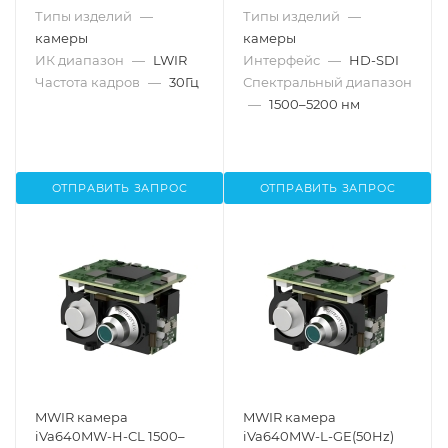
Типы изделий
—
Типы изделий
—
камеры
камеры
ИК диапазон
—
LWIR
Интерфейс
—
HD-SDI
Частота кадров
—
30Гц
Спектральный диапазон
—
1500–5200 нм
ОТПРАВИТЬ ЗАПРОС
ОТПРАВИТЬ ЗАПРОС
MWIR камера
MWIR камера
iVa640MW-H-CL 1500–
iVa640MW-L-GE(50Hz)