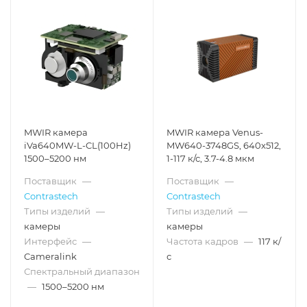
MWIR камера
MWIR камера Venus-
iVa640MW-L-CL(100Hz)
MW640-3748GS, 640x512,
1500–5200 нм
1-117 к/с, 3.7-4.8 мкм
Поставщик
—
Поставщик
—
Contrastech
Contrastech
Типы изделий
—
Типы изделий
—
камеры
камеры
Интерфейс
—
Частота кадров
—
117 к/
Cameralink
с
Спектральный диапазон
—
1500–5200 нм