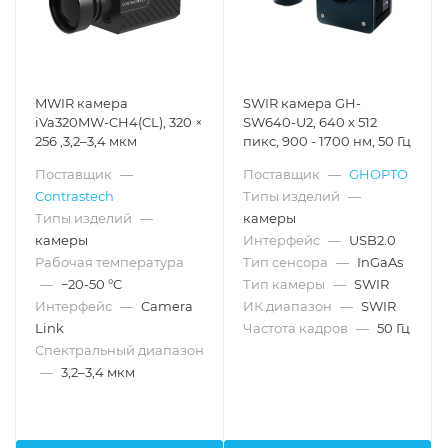
MWIR камера
SWIR камера GH-
iVa320MW-CH4(CL), 320 ×
SW640-U2, 640 х 512
256 ,3,2–3,4 мкм
пикс, 900 - 1700 нм, 50 Гц
Поставщик
—
Поставщик
—
GHOPTO
Contrastech
Типы изделий
—
Типы изделий
—
камеры
камеры
Интерфейс
—
USB2.0
Рабочая температура
Тип сенсора
—
InGaAs
—
−20-50 °C
Тип камеры
—
SWIR
Интерфейс
—
Camera
ИК диапазон
—
SWIR
Link
Частота кадров
—
50 Гц
Спектральный диапазон
—
3,2–3,4 мкм