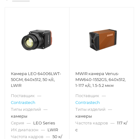
Камера LEO 64006LWT-
MWIR камера Venus-
50GM, 640x512, 50 к/с,
MW640-1552GS, 640x512,
LWIR
1-117 к/с, 1.5-5.2 мкм
Поставщик
—
Поставщик
—
Contrastech
Contrastech
Типы изделий
—
Типы изделий
—
камеры
камеры
Серия
—
LEO Series
Частота кадров
—
117 к/
ИК диапазон
—
LWIR
с
Частота кадров
—
50 к/