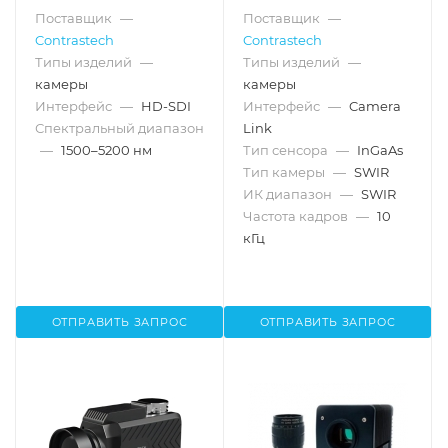
Поставщик
—
Поставщик
—
Contrastech
Contrastech
Типы изделий
—
Типы изделий
—
камеры
камеры
Интерфейс
—
HD-SDI
Интерфейс
—
Camera
Спектральный диапазон
Link
—
1500–5200 нм
Тип сенсора
—
InGaAs
Тип камеры
—
SWIR
ИК диапазон
—
SWIR
Частота кадров
—
10
кГц
ОТПРАВИТЬ ЗАПРОС
ОТПРАВИТЬ ЗАПРОС