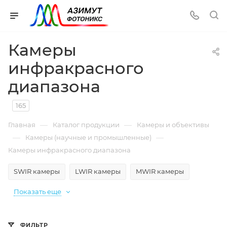
Камеры
инфракрасного
диапазона
165
—
—
Главная
Каталог продукции
Камеры и объективы
—
—
Камеры (научные и промышленные)
Камеры инфракрасного диапазона
SWIR камеры
LWIR камеры
MWIR камеры
Показать еще
ФИЛЬТР