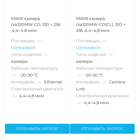
MWIR камера
MWIR камера
iVa320MW-CO, 320 × 256
iVa320MW-CO(CL), 320 ×
,4,4–4,8 мкм
256 ,4,4–4,8 мкм
Поставщик
—
Поставщик
—
Contrastech
Contrastech
Типы изделий
—
Типы изделий
—
камеры
камеры
Рабочая температура
Рабочая температура
—
−20-50 °C
—
−20-50 °C
Интерфейс
—
Ethernet
Интерфейс
—
Camera
Спектральный диапазон
Link
—
4,4–4,8 мкм
Спектральный диапазон
—
4,4–4,8 мкм
ОТПРАВИТЬ ЗАПРОС
ОТПРАВИТЬ ЗАПРОС