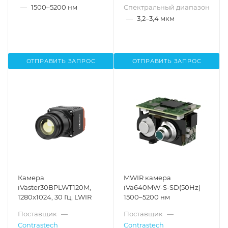
—
1500–5200 нм
Спектральный диапазон
—
3,2–3,4 мкм
ОТПРАВИТЬ ЗАПРОС
ОТПРАВИТЬ ЗАПРОС
Камера
MWIR камера
iVaster30BPLWT120M,
iVa640MW-S-SD(50Hz)
1280x1024, 30 Гц, LWIR
1500–5200 нм
Поставщик
—
Поставщик
—
Contrastech
Contrastech