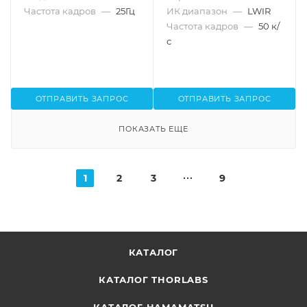
Частота кадров
—
25Гц
ИК диапазон
—
LWIR
Частота кадров
—
50 к/
с
ОТПРАВИТЬ ЗАПРОС
ОТПРАВИТЬ ЗАПРОС
ПОКАЗАТЬ ЕЩЕ
1
2
3
9
КАТАЛОГ
КАТАЛОГ THORLABS