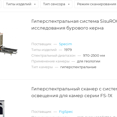
Типы изделий
Тип сенсора
Режим сканирования
Гиперспектральная система SisuRO
исследования бурового керна
Поставщик
—
Specim
Типы изделий
—
1979
Спектральный диапазон
—
970-2500 нм
Применение камеры
—
для геологии
Тип камеры
—
гиперспектральные
Гиперспектральный сканер с сист
освещения для камер серии FS-1X
Поставщик
—
FigSpec