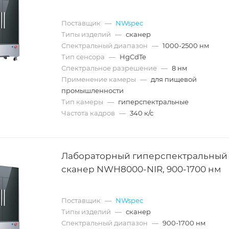
Поставщик
—
NWspec
Типы изделий
—
сканер
Спектральный диапазон
—
1000-2500 нм
Тип сенсора
—
HgCdTe
Спектральное разрешение
—
8 нм
Применение камеры
—
для пищевой
промышленности
Тип камеры
—
гиперспектральные
Частота кадров
—
340 к/с
Лабораторный гиперспектральный
сканер NWH8000-NIR, 900-1700 нм
Поставщик
—
NWspec
Типы изделий
—
сканер
Спектральный диапазон
—
900-1700 нм