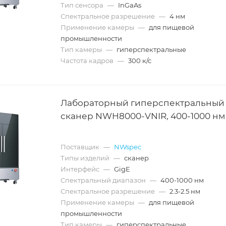
Тип сенсора
—
InGaAs
Спектральное разрешение
—
4 нм
Применение камеры
—
для пищевой
промышленности
Тип камеры
—
гиперспектральные
Частота кадров
—
300 к/с
Лабораторный гиперспектральный
сканер NWH8000-VNIR, 400-1000 нм
Поставщик
—
NWspec
Типы изделий
—
сканер
Интерфейс
—
GigE
Спектральный диапазон
—
400-1000 нм
Спектральное разрешение
—
2.3-2.5 нм
Применение камеры
—
для пищевой
промышленности
Тип камеры
—
гиперспектральные