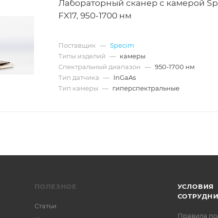
Лабораторный сканер c камерой S
FX17, 950-1700 нм
Поставщик
—
Specim
Типы изделий
—
камеры
Спектральный диапазон
—
950-1700 нм
Тип датчика
—
InGaAs
Тип камеры
—
гиперспектральные
ПОЛЕЗНОЕ
УСЛОВИЯ
СОТРУДН
Статьи
Правила по