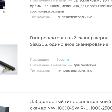
Применение камеры
—
сельское хозяйство, 
промышленность, медицина, для промышленно
сортировка отходов
Тип камеры
—
гиперспектральные
Гиперспектральный сканер керна
SisuSCS, одиночное сканирование
Поставщик
—
Specim
Применение камеры
—
для геологии
Тип камеры
—
гиперспектральные
Лабораторный гиперспектральный
сканер NWH8000-SWIR-U, 1000-250