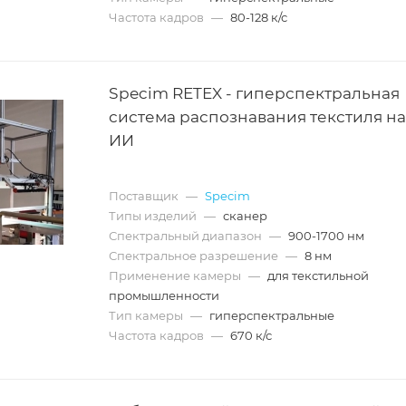
Частота кадров
—
80-128 к/с
Specim RETEX - гиперспектральная
система распознавания текстиля на
ИИ
Поставщик
—
Specim
Типы изделий
—
сканер
Спектральный диапазон
—
900-1700 нм
Спектральное разрешение
—
8 нм
Применение камеры
—
для текстильной
промышленности
Тип камеры
—
гиперспектральные
Частота кадров
—
670 к/с