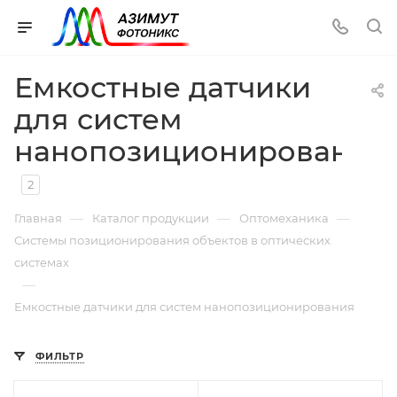
Емкостные датчики
для систем
нанопозиционирования
2
—
—
—
Главная
Каталог продукции
Оптомеханика
Системы позиционирования объектов в оптических
системах
—
Емкостные датчики для систем нанопозиционирования
ФИЛЬТР