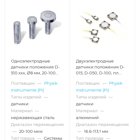
Одноэлектродные
Двухэлектродные
датчики положения D-
датчики положения D-
510.xxx, Ø8 мм, 20-100
015, D-050, D-100, пл.
мкм
16.6-113.1 мм, 15-300 мкм
Поставщик
—
Physik
Поставщик
—
Physik
Instrumente (PI)
Instrumente (PI)
Типы изделий
—
Типы изделий
—
датчики
датчики
Материал
—
Материал
—
нержавеющая сталь
алюминий
Диапазон перемещения
Диапазон перемещения
—
20-100 мкм
—
16.6-113.1 мм
Тип товара
—
Системы
Тип привода
—