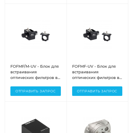
сигнала: 75:25, разъем:
сигнала: 90:10, разъем:
FC/APC, Thorlabs
FC/APC, Thorlabs
FOFMF/M-UV - Блок для
FOFMF-UV - Блок для
встраивания
встраивания
оптических фильтров в
оптических фильтров в
оптоволоконную
оптоволоконную
систему, рабочий
систему, рабочий
ОТПРАВИТЬ ЗАПРОС
ОТПРАВИТЬ ЗАПРОС
диапазон: 250 нм - 450
диапазон: 250 нм - 450
нм, крепления: M6,
нм, крепления: 1/4"-20,
разъемы: FC/PC,
разъемы: FC/PC,
Thorlabs
Thorlabs