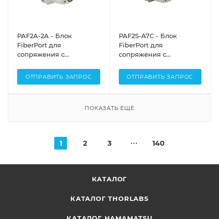
PAF2A-2A - Блок
PAF2S-A7C - Блок
FiberPort для
FiberPort для
сопряжения с
сопряжения с
оптоволокном, FC/APC
оптоволокном, SMA
разъем, асферическая
разъемы,
ОТПРАВИТЬ ЗАПРОС
ОТПРАВИТЬ ЗАПРОС
линза: f=2.0 мм,
ахроматическая линза:
просветляющее
f=7.5 мм,
покрытие: 350 - 700 нм,
просветляющее
ПОКАЗАТЬ ЕЩЕ
диаметр перетяжки
покрытие: 1050 - 1700
(1/e2): Ø0.33 мм, Thorlabs
нм, диаметр перетяжки
(1/e2): Ø1.62 мм, Thorlabs
1
2
3
140
КАТАЛОГ
КАТАЛОГ THORLABS
КАТАЛОГ HAMAMATSU