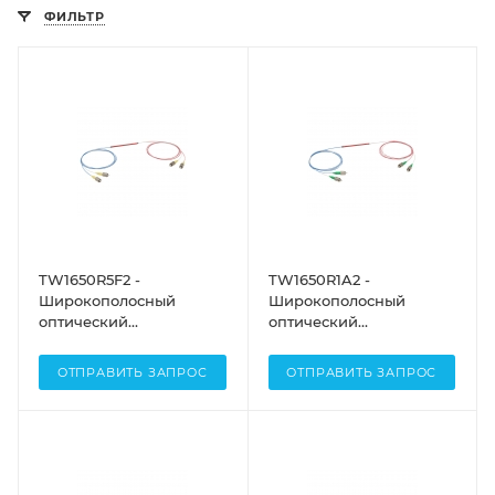
ФИЛЬТР
TW1650R5F2 -
TW1650R1A2 -
Широкополосный
Широкополосный
оптический
оптический
разветвитель, 2x2,
разветвитель, 2x2,
рабочий диапазон: 1650
рабочий диапазон: 1650
ОТПРАВИТЬ ЗАПРОС
ОТПРАВИТЬ ЗАПРОС
± 100 нм, разделение
± 100 нм, разделение
сигнала: 50:50, разъем:
сигнала: 99:1, разъем:
FC/PC, Thorlabs
FC/APC, Thorlabs