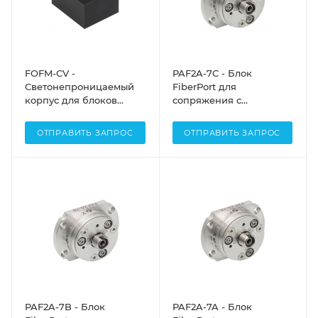
FOFM-CV -
PAF2A-7C - Блок
Светонепроницаемый
FiberPort для
корпус для блоков
сопряжения с
встраивания
оптоволокном, FC/APC
оптических фильтров в
разъем, асферическая
ОТПРАВИТЬ ЗАПРОС
ОТПРАВИТЬ ЗАПРОС
оптоволоконную
линза: f=7.5 мм,
систему, Thorlabs
просветляющее
покрытие: 1050 - 1620
нм, диаметр перетяжки
(1/e2): Ø1.42 мм, Thorlabs
PAF2A-7B - Блок
PAF2A-7A - Блок