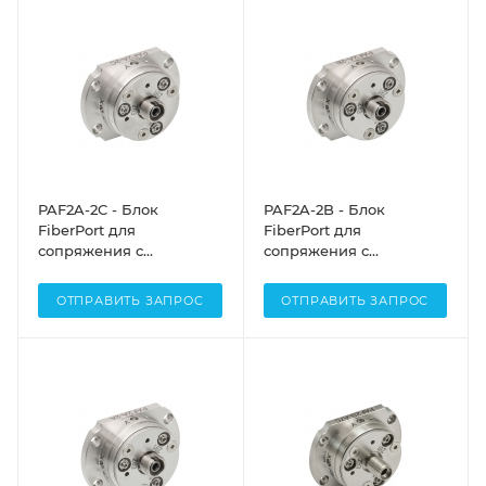
диаметр перетяжки
диаметр перетяжки
(1/e2): Ø1.00 мм, Thorlabs
(1/e2): Ø0.75 мм, Thorlabs
PAF2A-2C - Блок
PAF2A-2B - Блок
FiberPort для
FiberPort для
сопряжения с
сопряжения с
оптоволокном, FC/APC
оптоволокном, FC/APC
разъем, асферическая
разъем, асферическая
ОТПРАВИТЬ ЗАПРОС
ОТПРАВИТЬ ЗАПРОС
линза: f=2.0 мм,
линза: f=2.0 мм,
просветляющее
просветляющее
покрытие: 1050 - 1620
покрытие: 600 - 1050 нм,
нм, диаметр перетяжки
диаметр перетяжки
(1/e2): Ø0.38 мм, Thorlabs
(1/e2): Ø0.43 мм, Thorlabs