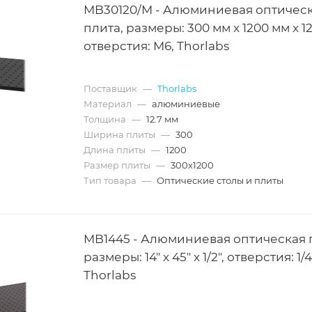
MB30120/M - Алюминиевая оптичес
плита, размеры: 300 мм x 1200 мм x 12
отверстия: M6, Thorlabs
Поставщик
—
Thorlabs
Материал
—
алюминиевые
Толщина
—
12.7 мм
Ширина плиты
—
300
Длина плиты
—
1200
Размер плиты
—
300х1200
Тип товара
—
Оптические столы и плиты
MB1445 - Алюминиевая оптическая 
размеры: 14" x 45" x 1/2", отверстия: 1/4
Thorlabs