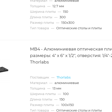
Материал
—
алюминиевые
Толщина
—
12.7 мм
Ширина плиты
—
150
Длина плиты
—
300
Размер плиты
—
150х300
Тип товара
—
Оптические столы и плиты
MB4 - Алюминиевая оптическая пли
размеры: 4" x 6" x 1/2", отверстия: 1/4"-
Thorlabs
Поставщик
—
Thorlabs
Материал
—
алюминиевые
Толщина
—
13 мм
Ширина плиты
—
100
Длина плиты
—
150
Размер плиты
—
100х150
Тип товара
—
Оптические столы и плиты