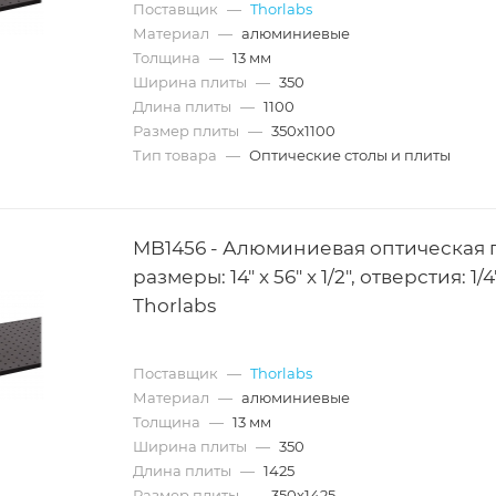
Поставщик
—
Thorlabs
Материал
—
алюминиевые
Толщина
—
13 мм
Ширина плиты
—
350
Длина плиты
—
1100
Размер плиты
—
350х1100
Тип товара
—
Оптические столы и плиты
MB1456 - Алюминиевая оптическая 
размеры: 14" x 56" x 1/2", отверстия: 1/4
Thorlabs
Поставщик
—
Thorlabs
Материал
—
алюминиевые
Толщина
—
13 мм
Ширина плиты
—
350
Длина плиты
—
1425
Размер плиты
—
350х1425