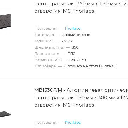
плита, размеры: 350 мм x 1150 мм x 12.
отверстия: M6, Thorlabs
Поставщик
—
Thorlabs
Материал
—
алюминиевые
Толщина
—
12.7 мм
Ширина плиты
—
350
Длина плиты
—
1150
Размер плиты
—
350х1150
Тип товара
—
Оптические столы и плиты
MB1530F/M - Алюминиевая оптичес
плита, размеры: 150 мм x 300 мм x 12.
отверстия: M6, Thorlabs
Поставщик
—
Thorlabs