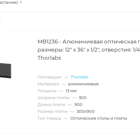
астание)
MB1236 - Алюминиевая оптическая 
размеры: 12" x 36" x 1/2", отверстия: 1/4
Thorlabs
Поставщик
—
Thorlabs
Материал
—
алюминиевые
Толщина
—
13 мм
Ширина плиты
—
300
Длина плиты
—
900
Размер плиты
—
300х900
Тип товара
—
Оптические столы и плиты