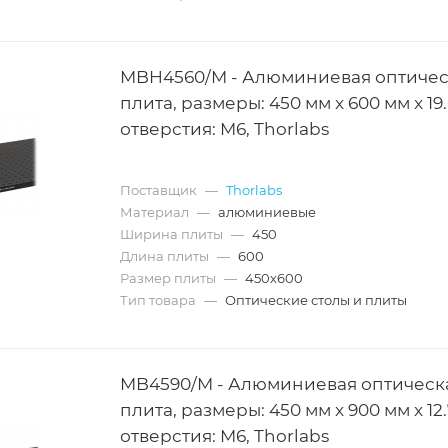
MBH4560/M - Алюминиевая оптичес
плита, размеры: 450 мм x 600 мм x 19
отверстия: M6, Thorlabs
Поставщик
—
Thorlabs
Материал
—
алюминиевые
Ширина плиты
—
450
Длина плиты
—
600
Размер плиты
—
450х600
Тип товара
—
Оптические столы и плиты
MB4590/M - Алюминиевая оптическ
плита, размеры: 450 мм x 900 мм x 12.
отверстия: M6, Thorlabs