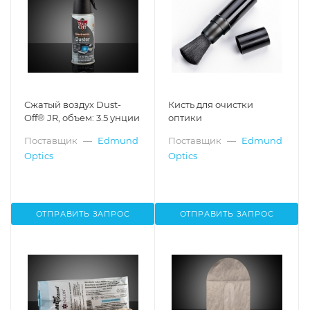
Сжатый воздух Dust-
Кисть для очистки
Off® JR, объем: 3.5 унции
оптики
Поставщик
—
Edmund
Поставщик
—
Edmund
Optics
Optics
ОТПРАВИТЬ ЗАПРОС
ОТПРАВИТЬ ЗАПРОС