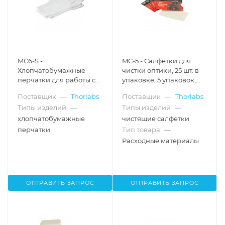
MC6-S -
MC-5 - Салфетки для
Хлопчатобумажные
чистки оптики, 25 шт. в
перчатки для работы с
упаковке, 5 упаковок,
оптикой, размер: S, 12
Thorlabs
Поставщик
—
Thorlabs
Поставщик
—
Thorlabs
пар, Thorlabs
Типы изделий
—
Типы изделий
—
хлопчатобумажные
чистящие салфетки
перчатки
Тип товара
—
Расходные материалы
ОТПРАВИТЬ ЗАПРОС
ОТПРАВИТЬ ЗАПРОС