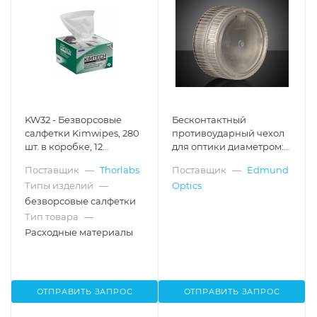
KW32 - Безворсовые
Бесконтактный
салфетки Kimwipes, 280
противоударный чехол
шт. в коробке, 12
для оптики диаметром:
коробок в упаковке,
25.4 мм x 9.53 мм (10 шт.)
Поставщик
—
Thorlabs
Поставщик
—
Edmund
Thorlabs
Типы изделий
—
Optics
безворсовые салфетки
Тип товара
—
Расходные материалы
ОТПРАВИТЬ ЗАПРОС
ОТПРАВИТЬ ЗАПРОС