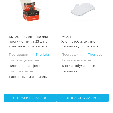
MC-50E - Салфетки для
MC6-L -
чистки оптики, 25 шт. в
Хлопчатобумажные
упаковке, 50 упаковок в
перчатки для работы с
коробке, Thorlabs
оптикой, размер: L, 12
Поставщик
—
Thorlabs
Поставщик
—
Thorlabs
пар, Thorlabs
Типы изделий
—
Типы изделий
—
чистящие салфетки
хлопчатобумажные
Тип товара
—
перчатки
Расходные материалы
ОТПРАВИТЬ ЗАПРОС
ОТПРАВИТЬ ЗАПРОС