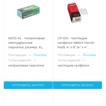
MC10-XL - Нитриловые
CP-100 - Чистящие
неопудренные
салфетки Webril Handi-
перчатки, размер: XL,
Pads: 4" x 8" (4" x 4"
100 шт., Thorlabs
сложенные пополам),
Поставщик
—
Thorlabs
Поставщик
—
Thorlabs
100 салфеток в пачке,
Типы изделий
—
Типы изделий
—
Thorlabs
нитриловые перчатки
чистящие салфетки
ОТПРАВИТЬ ЗАПРОС
ОТПРАВИТЬ ЗАПРОС