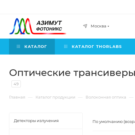
Москва
КАТАЛОГ
КАТАЛОГ THORLABS
Оптические трансивер
49
—
—
—
Главная
Каталог продукции
Волоконная оптика
Детекторы излучения
По умолчанию (возр