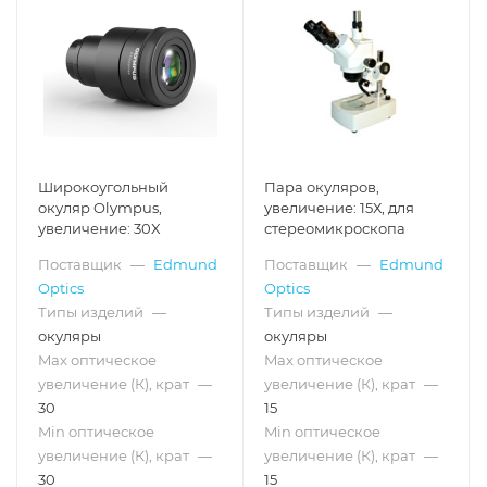
Широкоугольный
Пара окуляров,
окуляр Olympus,
увеличение: 15Х, для
увеличение: 30X
стереомикроскопа
Поставщик
—
Edmund
Поставщик
—
Edmund
Optics
Optics
Типы изделий
—
Типы изделий
—
окуляры
окуляры
Max оптическое
Max оптическое
увеличение (К), крат
—
увеличение (К), крат
—
30
15
Min оптическое
Min оптическое
увеличение (К), крат
—
увеличение (К), крат
—
30
15