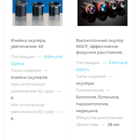
Ячейка окуляра,
Высокоточный окуляр
увеличение: 6X
RKE®, эффективное
фокусное расстояние:
Поставщик
—
Edmund
28.00 мм, без оправы
Поставщик
—
Edmund
Optics
Optics
Типы изделий
—
Типы изделий
—
ячейки окуляров
окуляры
Max оптическое
Применение
—
увеличение (К), крат
—
биология, ботаника,
6
паразитология,
Min оптическое
медицина
увеличение (К), крат
—
Фокусное расстояние
6
объектива
—
28 мм