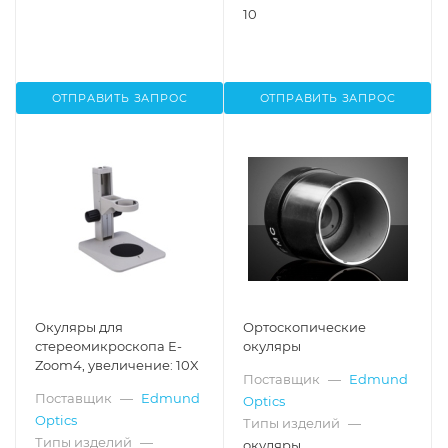
10
ОТПРАВИТЬ ЗАПРОС
ОТПРАВИТЬ ЗАПРОС
Окуляры для
Ортоскопические
стереомикроскопа E-
окуляры
Zoom4, увеличение: 10X
Поставщик
—
Edmund
Поставщик
—
Edmund
Optics
Optics
Типы изделий
—
Типы изделий
—
окуляры