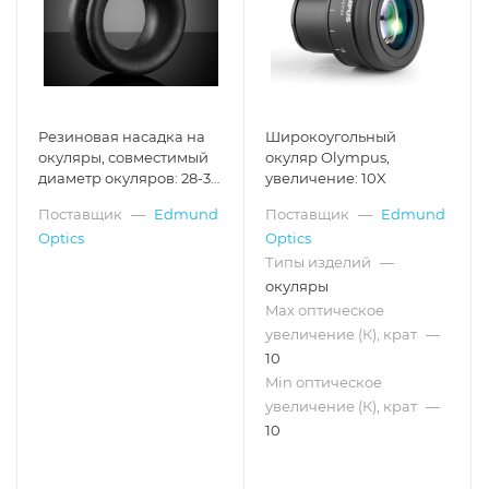
Резиновая насадка на
Широкоугольный
окуляры, совместимый
окуляр Olympus,
диаметр окуляров: 28-32
увеличение: 10X
мм, 1 шт., Стиль B
Поставщик
—
Edmund
Поставщик
—
Edmund
Optics
Optics
Типы изделий
—
окуляры
Max оптическое
увеличение (К), крат
—
10
Min оптическое
увеличение (К), крат
—
10