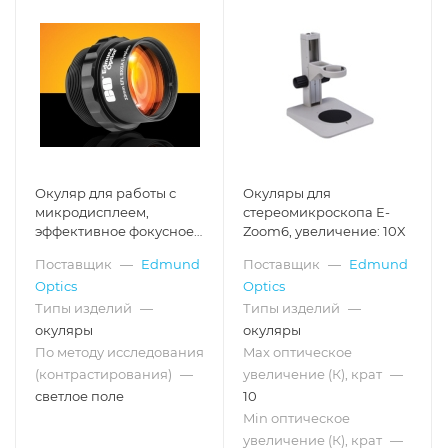
Окуляр для работы с
Окуляры для
микродисплеем,
стереомикроскопа E-
эффективное фокусное
Zoom6, увеличение: 10X
расстояние: 33.00 мм
Поставщик
—
Edmund
Поставщик
—
Edmund
Optics
Optics
Типы изделий
—
Типы изделий
—
окуляры
окуляры
По методу исследования
Max оптическое
(контрастирования)
—
увеличение (К), крат
—
светлое поле
10
Min оптическое
увеличение (К), крат
—