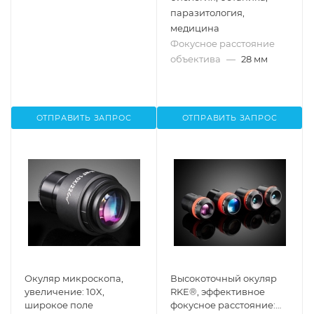
паразитология,
медицина
Фокусное расстояние
объектива
—
28 мм
ОТПРАВИТЬ ЗАПРОС
ОТПРАВИТЬ ЗАПРОС
Окуляр микроскопа,
Высокоточный окуляр
увеличение: 10X,
RKE®, эффективное
широкое поле
фокусное расстояние: