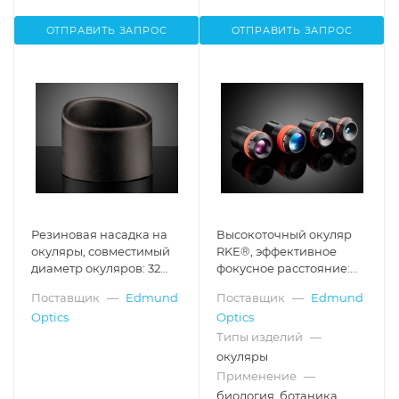
ОТПРАВИТЬ ЗАПРОС
ОТПРАВИТЬ ЗАПРОС
Резиновая насадка на
Высокоточный окуляр
окуляры, совместимый
RKE®, эффективное
диаметр окуляров: 32
фокусное расстояние:
мм, 1 шт., Стиль E
28.00 мм, в оправе
Поставщик
—
Edmund
Поставщик
—
Edmund
Optics
Optics
Типы изделий
—
окуляры
Применение
—
биология, ботаника,