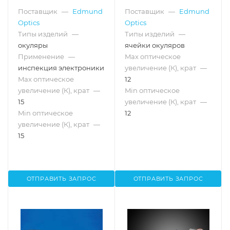
Поставщик
—
Edmund
Поставщик
—
Edmund
Optics
Optics
Типы изделий
—
Типы изделий
—
окуляры
ячейки окуляров
Применение
—
Max оптическое
инспекция электроники
увеличение (К), крат
—
Max оптическое
12
увеличение (К), крат
—
Min оптическое
15
увеличение (К), крат
—
Min оптическое
12
увеличение (К), крат
—
15
ОТПРАВИТЬ ЗАПРОС
ОТПРАВИТЬ ЗАПРОС