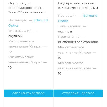
Окуляры для
Окуляры, увеличение:
стереомикроскопа E-
10Х, диаметр поля: 24 мм
Zoom6V, увеличение:
Поставщик
—
Edmund
10X, адаптер для камеры
Поставщик
—
Edmund
Optics
C-Mount
Optics
Типы изделий
—
Типы изделий
—
окуляры
окуляры
Применение
—
Max оптическое
инспекция электроники
увеличение (К), крат
—
Max оптическое
10
увеличение (К), крат
—
Min оптическое
10
увеличение (К), крат
—
Min оптическое
10
увеличение (К), крат
—
10
ОТПРАВИТЬ ЗАПРОС
ОТПРАВИТЬ ЗАПРОС