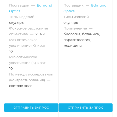
15.00 мм, без оправы
Поставщик
—
Edmund
Поставщик
—
Edmund
Optics
Optics
Типы изделий
—
Типы изделий
—
окуляры
окуляры
Фокусное расстояние
Применение
—
объектива
—
25 мм
биология, ботаника,
Max оптическое
паразитология,
увеличение (К), крат
—
медицина
10
Min оптическое
увеличение (К), крат
—
10
По методу исследования
(контрастирования)
—
светлое поле
ОТПРАВИТЬ ЗАПРОС
ОТПРАВИТЬ ЗАПРОС