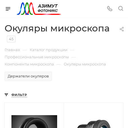
Окуляры микроскопа
45
—
—
Главная
Каталог продукции
—
Профессиональные микроскопы
—
Компоненты микроскопа
Окуляры микроскопа
Держатели окуляров
ФИЛЬТР