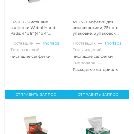
CP-100 - Чистящие
MC-5 - Салфетки для
салфетки Webril Handi-
чистки оптики, 25 шт. в
Pads: 4" x 8" (4" x 4"
упаковке, 5 упаковок,
сложенные пополам),
Thorlabs
Поставщик
—
Thorlabs
Поставщик
—
Thorlabs
100 салфеток в пачке,
Типы изделий
—
Типы изделий
—
Thorlabs
чистящие салфетки
чистящие салфетки
Тип товара
—
Расходные материалы
ОТПРАВИТЬ ЗАПРОС
ОТПРАВИТЬ ЗАПРОС