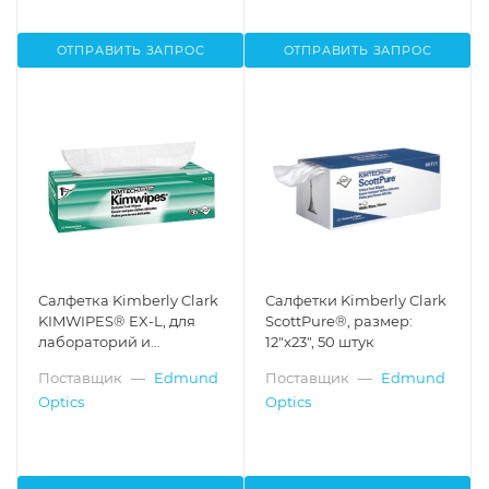
ОТПРАВИТЬ ЗАПРОС
ОТПРАВИТЬ ЗАПРОС
Салфетка Kimberly Clark
Салфетки Kimberly Clark
KIMWIPES® EX-L, для
ScottPure®, размер:
лабораторий и
12"x23", 50 штук
производств, размер:
Поставщик
—
Edmund
Поставщик
—
Edmund
4.4"x8.4", 16800 листов
Optics
Optics