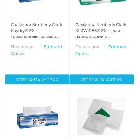
Салфетки Kimberly Clark
Салфетка Kimberly Clark
Kaydry® EX-L,
KIMWIPES® EX-L, для
трехслойные, размер:
лабораторий и
12"x12", 1350 листов
производств, размер:
Поставщик
—
Edmund
Поставщик
—
Edmund
4.4"x8.4", 280 листов
Optics
Optics
ОТПРАВИТЬ ЗАПРОС
ОТПРАВИТЬ ЗАПРОС