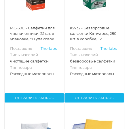
MC-50E - Салфетки для
KW32 - Безворсовые
чистки оптики, 25 шт. в
салфетки Kimwipes, 280
упаковке, 50 упаковок в
шт. в коробке, 12
коробке, Thorlabs
коробок в упаковке,
Поставщик
—
Thorlabs
Поставщик
—
Thorlabs
Thorlabs
Типы изделий
—
Типы изделий
—
чистящие салфетки
безворсовые салфетки
Тип товара
—
Тип товара
—
Расходные материалы
Расходные материалы
ОТПРАВИТЬ ЗАПРОС
ОТПРАВИТЬ ЗАПРОС