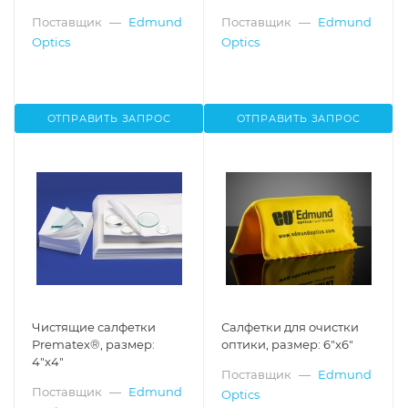
4"
9"x9", 100 шт., Edmund
Поставщик
—
Edmund
Поставщик
—
Edmund
Optics
Optics
Optics
ОТПРАВИТЬ ЗАПРОС
ОТПРАВИТЬ ЗАПРОС
Чистящие салфетки
Салфетки для очистки
Prematex®, размер:
оптики, размер: 6"х6"
4"x4"
Поставщик
—
Edmund
Поставщик
—
Edmund
Optics