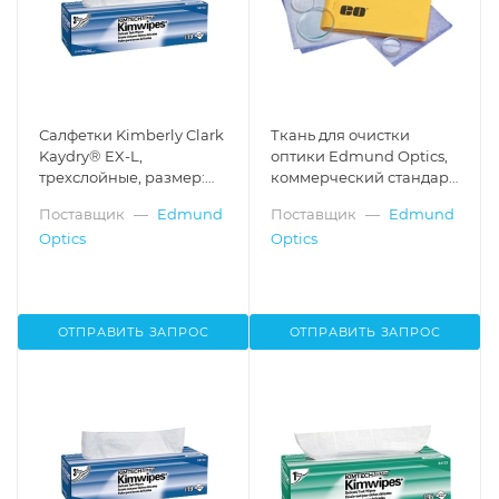
Салфетки Kimberly Clark
Ткань для очистки
Kaydry® EX-L,
оптики Edmund Optics,
трехслойные, размер:
коммерческий стандарт,
12"x12", 119 листов
размер: 4"x5"
Поставщик
—
Edmund
Поставщик
—
Edmund
Optics
Optics
ОТПРАВИТЬ ЗАПРОС
ОТПРАВИТЬ ЗАПРОС