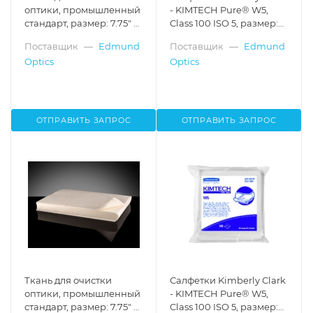
оптики, промышленный
- KIMTECH Pure® W5,
стандарт, размер: 7.75" x
Class 100 ISO 5, размер:
10.75"
9"x9", 500 шт., Edmund
Поставщик
—
Edmund
Поставщик
—
Edmund
Optics
Optics
Optics
ОТПРАВИТЬ ЗАПРОС
ОТПРАВИТЬ ЗАПРОС
Ткань для очистки
Салфетки Kimberly Clark
оптики, промышленный
- KIMTECH Pure® W5,
стандарт, размер: 7.75" x
Class 100 ISO 5, размер: