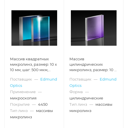
Массив квадратных
Массив
микролинз, размер: 10 x
цилиндрических
10 мм, шаг: 500 мкм,
микролинз, размер: 10 x
расходимость: 1.2°,
10 мм, шаг: 500 мкм,
Поставщик
—
Edmund
Поставщик
—
Edmund
покрытие для 400-1000
расходимость: 2.2°
Optics
Optics
нм
Применение
—
Форма
—
микроскопия
цилиндрические
Покрытие
—
4450
Тип линз
—
массивы
Тип линз
—
массивы
микролинз
микролинз