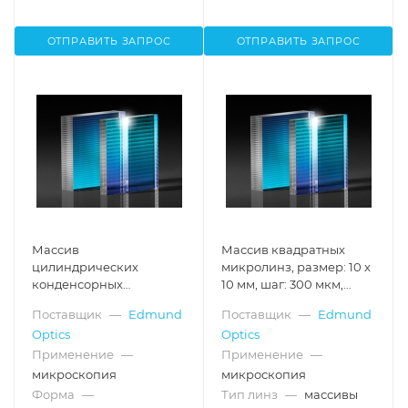
ОТПРАВИТЬ ЗАПРОС
ОТПРАВИТЬ ЗАПРОС
Массив
Массив квадратных
цилиндрических
микролинз, размер: 10 x
конденсорных
10 мм, шаг: 300 мкм,
микролинз (Fly's Eye),
расходимость: 2°
Поставщик
—
Edmund
Поставщик
—
Edmund
размер: 10 x 10 мм, шаг:
Optics
Optics
300 мкм, расходимость:
13°
Применение
—
Применение
—
микроскопия
микроскопия
Форма
—
Тип линз
—
массивы