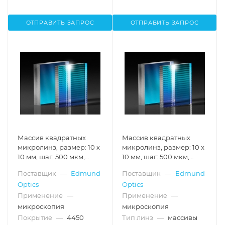
ОТПРАВИТЬ ЗАПРОС
ОТПРАВИТЬ ЗАПРОС
Массив квадратных
Массив квадратных
микролинз, размер: 10 x
микролинз, размер: 10 x
10 мм, шаг: 500 мкм,
10 мм, шаг: 500 мкм,
расходимость: 0.5°,
расходимость: 0.25°
Поставщик
—
Edmund
Поставщик
—
Edmund
покрытие для 400-1000
Optics
Optics
нм
Применение
—
Применение
—
микроскопия
микроскопия
Покрытие
—
4450
Тип линз
—
массивы