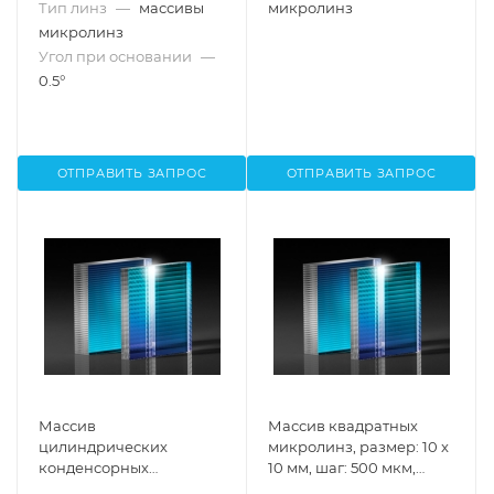
Тип линз
—
массивы
микролинз
микролинз
Угол при основании
—
0.5°
ОТПРАВИТЬ ЗАПРОС
ОТПРАВИТЬ ЗАПРОС
Массив
Массив квадратных
цилиндрических
микролинз, размер: 10 x
конденсорных
10 мм, шаг: 500 мкм,
микролинз (Fly's Eye),
расходимость: 1°