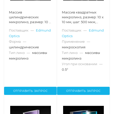
Массив
Массив квадратных
цилиндрических
микролинз, размер: 10 x
микролинз, размер: 10 x
10 мм, шаг: 500 мкм,
10 мм, шаг: 500 мкм,
расходимость: 0.5°
Поставщик
—
Edmund
Поставщик
—
Edmund
расходимость: 3.2°
Optics
Optics
Форма
—
Применение
—
цилиндрические
микроскопия
Тип линз
—
массивы
Тип линз
—
массивы
микролинз
микролинз
Угол при основании
—
0.5°
ОТПРАВИТЬ ЗАПРОС
ОТПРАВИТЬ ЗАПРОС