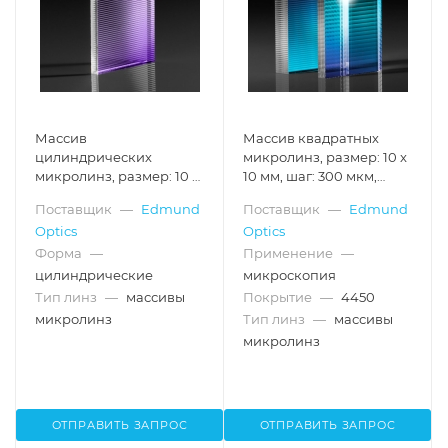
Массив
Массив квадратных
цилиндрических
микролинз, размер: 10 x
микролинз, размер: 10 x
10 мм, шаг: 300 мкм,
10 мм, шаг: 500 мкм,
расходимость: 2°,
Поставщик
—
Edmund
Поставщик
—
Edmund
расходимость: 1.3°
покрытие для 400-1000
Optics
Optics
нм
Форма
—
Применение
—
цилиндрические
микроскопия
Тип линз
—
массивы
Покрытие
—
4450
микролинз
Тип линз
—
массивы
микролинз
ОТПРАВИТЬ ЗАПРОС
ОТПРАВИТЬ ЗАПРОС