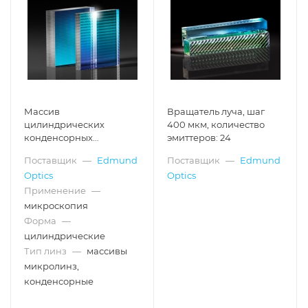
Массив
Вращатель луча, шаг
цилиндрических
400 мкм, количество
конденсорных
эмиттеров: 24
микролинз (Fly's Eye),
Поставщик
—
Edmund
Поставщик
—
Edmund
размер: 10 x 10 мм, шаг:
Optics
Optics
350 мкм, расходимость:
6.5°
Применение
—
микроскопия
Форма
—
цилиндрические
Тип линз
—
массивы
микролинз,
конденсорные