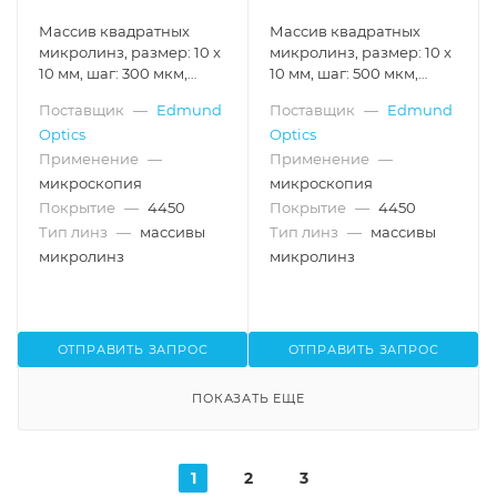
Массив квадратных
Массив квадратных
микролинз, размер: 10 x
микролинз, размер: 10 x
10 мм, шаг: 300 мкм,
10 мм, шаг: 500 мкм,
расходимость: 1.6°,
расходимость: 0.25°,
Поставщик
—
Edmund
Поставщик
—
Edmund
покрытие для 400-1000
покрытие для 400-1000
Optics
Optics
нм
нм
Применение
—
Применение
—
микроскопия
микроскопия
Покрытие
—
4450
Покрытие
—
4450
Тип линз
—
массивы
Тип линз
—
массивы
микролинз
микролинз
ОТПРАВИТЬ ЗАПРОС
ОТПРАВИТЬ ЗАПРОС
ПОКАЗАТЬ ЕЩЕ
1
2
3