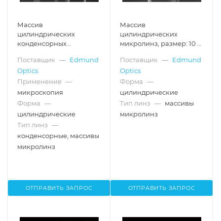
Массив
Массив
цилиндрических
цилиндрических
конденсорных
микролинз, размер: 10 x
микролинз (Fly's Eye),
10 мм, шаг: 250 мкм,
Поставщик
—
Edmund
Поставщик
—
Edmund
размер: 5 x 5 мм, шаг: 250
расходимость: 6°
Optics
Optics
мкм, расходимость: 5°
Применение
—
Форма
—
микроскопия
цилиндрические
Форма
—
Тип линз
—
массивы
цилиндрические
микролинз
Тип линз
—
конденсорные, массивы
микролинз
ОТПРАВИТЬ ЗАПРОС
ОТПРАВИТЬ ЗАПРОС