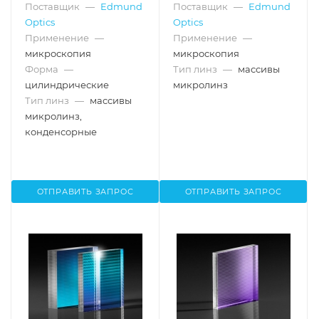
Поставщик
—
Edmund
Поставщик
—
Edmund
размер: 10 x 10 мм, шаг:
Optics
Optics
400 мкм, расходимость:
6°
Применение
—
Применение
—
микроскопия
микроскопия
Форма
—
Тип линз
—
массивы
цилиндрические
микролинз
Тип линз
—
массивы
микролинз,
конденсорные
ОТПРАВИТЬ ЗАПРОС
ОТПРАВИТЬ ЗАПРОС