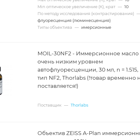
Min оптическое увеличение (К), крат
—
10
По методу исследования (контрастирования)
флуоресценция (люминесценция)
Типы объектива
—
имерсионные
MOIL-30NF2 - Иммерсионное масло 
очень низким уровнем
автофлуоресценции, 30 мл, n = 1.515,
тип NF2, Thorlabs (!товар временно 
поставляется!)
Поставщик
—
Thorlabs
Объектив ZEISS A-Plan иммерсионн