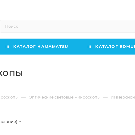
КАТАЛОГ HAMAMATSU
КАТАЛОГ EDMUN
копы
—
—
кроскопы
Оптические световые микроскопы
Иммерсион
астание)