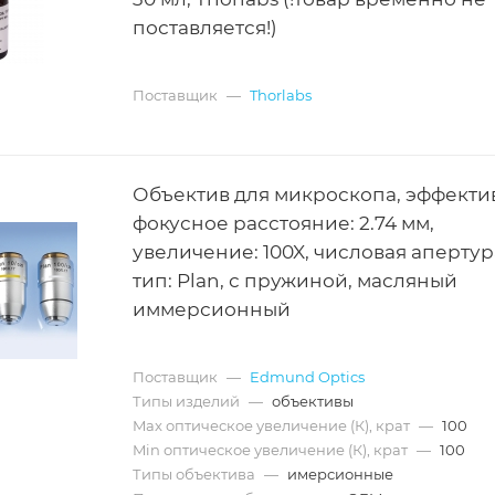
поставляется!)
Поставщик
—
Thorlabs
Объектив для микроскопа, эффекти
фокусное расстояние: 2.74 мм,
увеличение: 100X, числовая апертура:
тип: Plan, с пружиной, масляный
иммерсионный
Поставщик
—
Edmund Optics
Типы изделий
—
объективы
Max оптическое увеличение (К), крат
—
100
Min оптическое увеличение (К), крат
—
100
Типы объектива
—
имерсионные