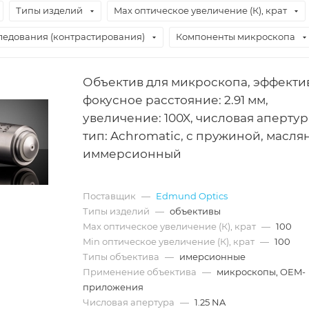
Типы изделий
Max оптическое увеличение (К), крат
ледования (контрастирования)
Компоненты микроскопа
Объектив для микроскопа, эффекти
фокусное расстояние: 2.91 мм,
увеличение: 100X, числовая апертура:
тип: Achromatic, с пружиной, масл
иммерсионный
Поставщик
—
Edmund Optics
Типы изделий
—
объективы
Max оптическое увеличение (К), крат
—
100
Min оптическое увеличение (К), крат
—
100
Типы объектива
—
имерсионные
Применение объектива
—
микроскопы, OEM-
приложения
Числовая апертура
—
1.25 NA