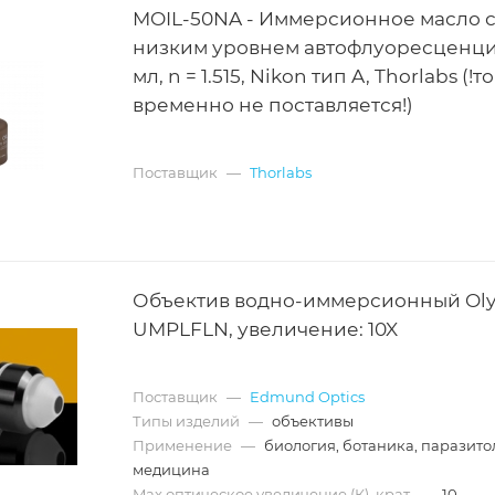
MOIL-50NA - Иммерсионное масло 
низким уровнем автофлуоресценци
мл, n = 1.515, Nikon тип A, Thorlabs (!т
временно не поставляется!)
Поставщик
—
Thorlabs
Объектив водно-иммерсионный Ol
UMPLFLN, увеличение: 10X
Поставщик
—
Edmund Optics
Типы изделий
—
объективы
Применение
—
биология, ботаника, паразито
медицина
Max оптическое увеличение (К), крат
—
10