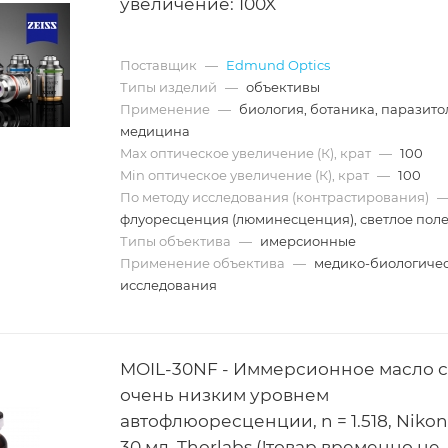
увеличение: 100X
Поставщик
—
Edmund Optics
Типы изделий
—
объективы
Применение
—
биология, ботаника, паразито
медицина
Max оптическое увеличение (К), крат
—
100
Min оптическое увеличение (К), крат
—
100
По методу исследования (контрастирования)
флуоресценция (люминесценция), светлое пол
Типы объектива
—
имерсионные
Применение объектива
—
медико-биологиче
исследования
MOIL-30NF - Иммерсионное масло с
очень низким уровнем
автофлюоресценции, n = 1.518, Nikon
30 мл, Thorlabs (!товар временно не