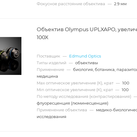
Фокусное расстояние объектива
—
2.9 мм
Объектив Olympus UPLXAPO, увелич
100X
Поставщик
—
Edmund Optics
Типы изделий
—
объективы
Применение
—
биология, ботаника, паразито
медицина
Max оптическое увеличение (К), крат
—
100
Min оптическое увеличение (К), крат
—
100
По методу исследования (контрастирования)
флуоресценция (люминесценция)
Применение объектива
—
медико-биологиче
исследования