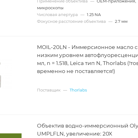
Применение объектива
—
OEM-приложения,
микроскопы
Числовая апертура
—
1.25 NA
Фокусное расстояние объектива
—
2.7 мм
MOIL-20LN - Иммерсионное масло с
низким уровнем автофлуоресценци
мл, n = 1.518, Leica тип N, Thorlabs (!т
временно не поставляется!)
Поставщик
—
Thorlabs
Объектив водно-иммерсионный Ol
UMPLFLN, увеличение: 20X