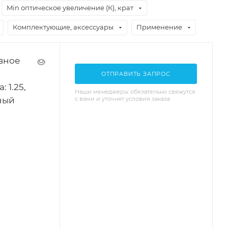
Min оптическое увеличение (К), крат
Комплектующие, аксессуары
Применение
вное
ОТПРАВИТЬ ЗАПРОС
 1.25,
Наши менеджеры обязательно свяжутся
яный
с вами и уточнят условия заказа