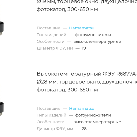
Ø19 мм, торцевое окно, двухщелочн
фотокатод, 300-650 нм
Поставщик
—
Hamamatsu
Типы изделий
—
фотоумножители
Особенности
—
высокотемпературные
Диаметр ФЭУ, мм
—
19
Высокотемпературный ФЭУ R6877A-
Ø28 мм, торцевое окно, двухщелоч
фотокатод, 300-650 нм
Поставщик
—
Hamamatsu
Типы изделий
—
фотоумножители
Особенности
—
высокотемпературные
Диаметр ФЭУ, мм
—
28