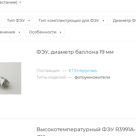
астание)
Тип ФЭУ
Тип комплектующих для ФЭУ
Диаметр Ф
менения
Особенности
ФЭУ, диаметр баллона 19 мм
Поставщик
—
ET Enterprises
Типы изделий
—
фотоумножители
Высокотемпературный ФЭУ R3991A-