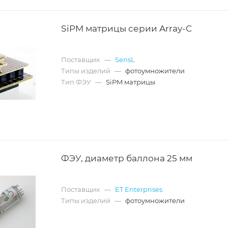
SiPM матрицы серии Array-C
Поставщик
—
SensL
Типы изделий
—
фотоумножители
Тип ФЭУ
—
SiPM матрицы
ФЭУ, диаметр баллона 25 мм
Поставщик
—
ET Enterprises
Типы изделий
—
фотоумножители