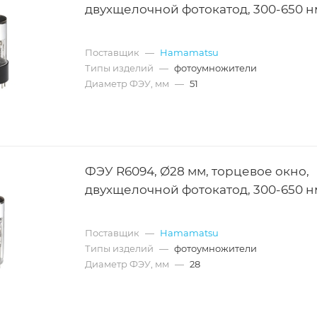
двухщелочной фотокатод, 300-650 н
Поставщик
—
Hamamatsu
Типы изделий
—
фотоумножители
Диаметр ФЭУ, мм
—
51
ФЭУ R6094, Ø28 мм, торцевое окно,
двухщелочной фотокатод, 300-650 н
Поставщик
—
Hamamatsu
Типы изделий
—
фотоумножители
Диаметр ФЭУ, мм
—
28