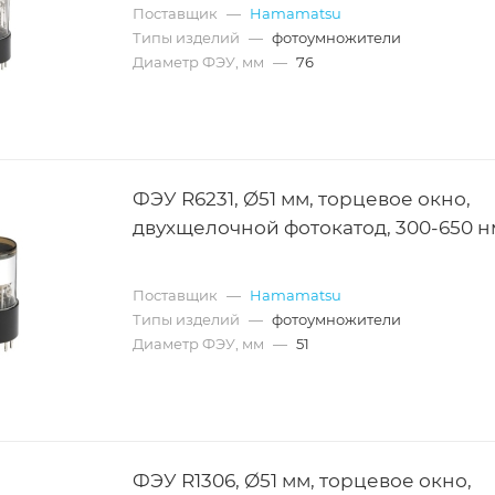
Поставщик
—
Hamamatsu
Типы изделий
—
фотоумножители
Диаметр ФЭУ, мм
—
76
ФЭУ R6231, Ø51 мм, торцевое окно,
двухщелочной фотокатод, 300-650 н
Поставщик
—
Hamamatsu
Типы изделий
—
фотоумножители
Диаметр ФЭУ, мм
—
51
ФЭУ R1306, Ø51 мм, торцевое окно,