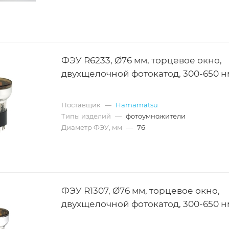
ФЭУ R6233, Ø76 мм, торцевое окно,
двухщелочной фотокатод, 300-650 н
Поставщик
—
Hamamatsu
Типы изделий
—
фотоумножители
Диаметр ФЭУ, мм
—
76
ФЭУ R1307, Ø76 мм, торцевое окно,
двухщелочной фотокатод, 300-650 н