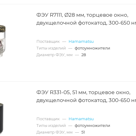
ФЭУ R7111, Ø28 мм, торцевое окно,
двухщелочной фотокатод, 300-650 н
Поставщик
—
Hamamatsu
Типы изделий
—
фотоумножители
Диаметр ФЭУ, мм
—
28
ФЭУ R331-05, 51 мм, торцевое окно,
двухщелочной фотокатод, 300-650 н
Поставщик
—
Hamamatsu
Типы изделий
—
фотоумножители
Диаметр ФЭУ, мм
—
51