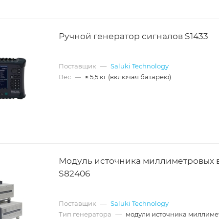
Ручной генератор сигналов S1433
Поставщик
—
Saluki Technology
Вес
—
≤ 5,5 кг (включая батарею)
Модуль источника миллиметровых 
S82406
Поставщик
—
Saluki Technology
Тип генератора
—
модули источника миллиме