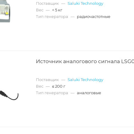
Поставщик
—
Saluki Technology
Вес
—
< 5 кг
Тип генератора
—
радиочастотные
Источник аналогового сигнала LSG
Поставщик
—
Saluki Technology
Вес
—
≤ 200 г
Тип генератора
—
аналоговые