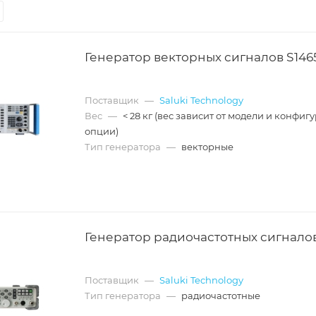
Генератор векторных сигналов S146
Поставщик
—
Saluki Technology
Вес
—
< 28 кг (вес зависит от модели и конфиг
опции)
Тип генератора
—
векторные
Генератор радиочастотных сигналов
Поставщик
—
Saluki Technology
Тип генератора
—
радиочастотные