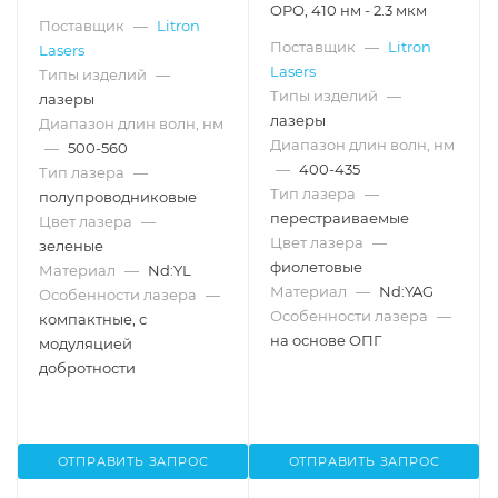
OPO, 410 нм - 2.3 мкм
Поставщик
—
Litron
Поставщик
—
Litron
Lasers
Lasers
Типы изделий
—
Типы изделий
—
лазеры
лазеры
Диапазон длин волн, нм
Диапазон длин волн, нм
—
500-560
—
400-435
Тип лазера
—
Тип лазера
—
полупроводниковые
перестраиваемые
Цвет лазера
—
Цвет лазера
—
зеленые
фиолетовые
Материал
—
Nd:YL
Материал
—
Nd:YAG
Особенности лазера
—
Особенности лазера
—
компактные, с
на основе ОПГ
модуляцией
добротности
ОТПРАВИТЬ ЗАПРОС
ОТПРАВИТЬ ЗАПРОС