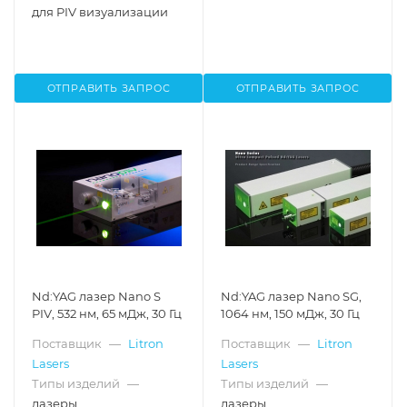
для PIV визуализации
ОТПРАВИТЬ ЗАПРОС
ОТПРАВИТЬ ЗАПРОС
Nd:YAG лазер Nano S
Nd:YAG лазер Nano SG,
PIV, 532 нм, 65 мДж, 30 Гц
1064 нм, 150 мДж, 30 Гц
Поставщик
—
Litron
Поставщик
—
Litron
Lasers
Lasers
Типы изделий
—
Типы изделий
—
лазеры
лазеры