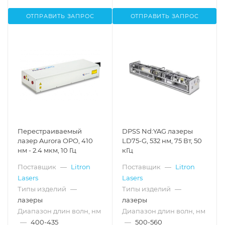
ОТПРАВИТЬ ЗАПРОС
ОТПРАВИТЬ ЗАПРОС
Перестраиваемый
DPSS Nd:YAG лазеры
лазер Aurora OPO, 410
LD75-G, 532 нм, 75 Вт, 50
нм - 2.4 мкм, 10 Гц
кГц
Поставщик
—
Litron
Поставщик
—
Litron
Lasers
Lasers
Типы изделий
—
Типы изделий
—
лазеры
лазеры
Диапазон длин волн, нм
Диапазон длин волн, нм
—
400-435
—
500-560