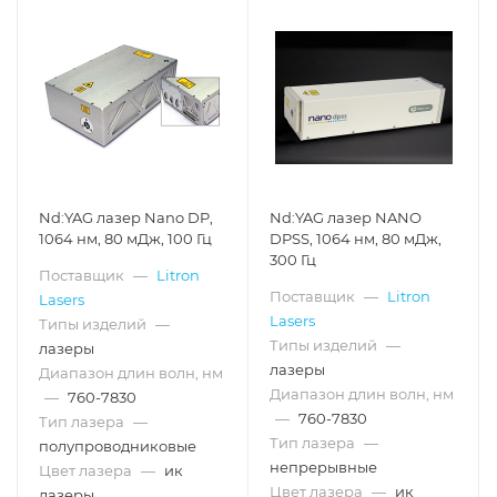
Nd:YAG лазер Nano DP,
Nd:YAG лазер NANO
1064 нм, 80 мДж, 100 Гц
DPSS, 1064 нм, 80 мДж,
300 Гц
Поставщик
—
Litron
Поставщик
—
Litron
Lasers
Lasers
Типы изделий
—
Типы изделий
—
лазеры
лазеры
Диапазон длин волн, нм
Диапазон длин волн, нм
—
760-7830
—
760-7830
Тип лазера
—
Тип лазера
—
полупроводниковые
непрерывные
Цвет лазера
—
ик
Цвет лазера
—
ик
лазеры