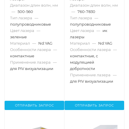
Диапазон длин волн, нм
Диапазон длин волн, нм
—
500-560
—
760-7830
Тип лазера
—
Тип лазера
—
полупроводниковые
полупроводниковые
Цвет лазера
—
Цвет лазера
—
ик
зеленые
лазеры
Материал
—
Nd:YAG
Материал
—
Nd:YAG
Особенности лазера
—
Особенности лазера
—
компактные
компактные, с
Применение лазера
—
модуляцией
для PIV визуализации
добротности
Применение лазера
—
для PIV визуализации
ОТПРАВИТЬ ЗАПРОС
ОТПРАВИТЬ ЗАПРОС