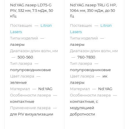
Nd:YAG лазер LD75-G
Nd:YAG лазер TRLi G HP,
PIV, 532 нм, 7.5 мДж, 50
1064 нм, 350 мДж, до 50
кГц
Гц
Поставщик
—
Litron
Поставщик
—
Litron
Lasers
Lasers
Типы изделий
—
Типы изделий
—
лазеры
лазеры
Диапазон длин волн, нм
Диапазон длин волн, нм
—
500-560
—
760-7830
Тип лазера
—
Тип лазера
—
полупроводниковые
полупроводниковые
Цвет лазера
—
Цвет лазера
—
ик
зеленые
лазеры
Материал
—
Nd:YAG
Материал
—
Nd:YAG
Особенности лазера
—
Особенности лазера
—
компактные
компактные, с
Применение лазера
—
модуляцией
для PIV визуализации
добротности