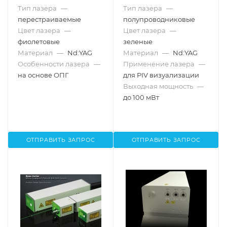
Тип лазера
—
Тип лазера
—
перестраиваемые
полупроводниковые
Цвет лазера
—
Цвет лазера
—
фиолетовые
зеленые
Материал
—
Nd:YAG
Материал
—
Nd:YAG
Особенности лазера
—
Применение лазера
—
на основе ОПГ
для PIV визуализации
Выходная мощность
—
до 100 мВт
ОТПРАВИТЬ ЗАПРОС
ОТПРАВИТЬ ЗАПРОС