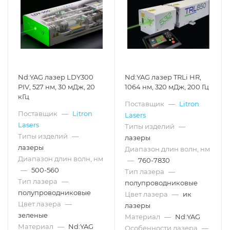
Nd:YAG лазер LDY300
Nd:YAG лазер TRLi HR,
PIV, 527 нм, 30 мДж, 20
1064 нм, 320 мДж, 200 Гц
кГц
Поставщик
—
Litron
Поставщик
—
Litron
Lasers
Lasers
Типы изделий
—
Типы изделий
—
лазеры
лазеры
Диапазон длин волн, нм
Диапазон длин волн, нм
—
760-7830
—
500-560
Тип лазера
—
Тип лазера
—
полупроводниковые
полупроводниковые
Цвет лазера
—
ик
Цвет лазера
—
лазеры
зеленые
Материал
—
Nd:YAG
Материал
—
Nd:YAG
Особенности лазера
—