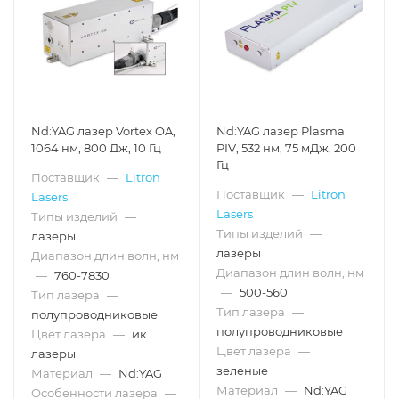
Nd:YAG лазер Vortex OA,
Nd:YAG лазер Plasma
1064 нм, 800 Дж, 10 Гц
PIV, 532 нм, 75 мДж, 200
Гц
Поставщик
—
Litron
Поставщик
—
Litron
Lasers
Lasers
Типы изделий
—
Типы изделий
—
лазеры
лазеры
Диапазон длин волн, нм
Диапазон длин волн, нм
—
760-7830
—
500-560
Тип лазера
—
Тип лазера
—
полупроводниковые
полупроводниковые
Цвет лазера
—
ик
Цвет лазера
—
лазеры
зеленые
Материал
—
Nd:YAG
Материал
—
Nd:YAG
Особенности лазера
—