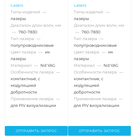
Lasers
Lasers
Типы изделий
—
Типы изделий
—
лазеры
лазеры
Диапазон длин волн, нм
Диапазон длин волн, нм
—
760-7830
—
760-7830
Тип лазера
—
Тип лазера
—
полупроводниковые
полупроводниковые
Цвет лазера
—
ик
Цвет лазера
—
ик
лазеры
лазеры
Материал
—
Nd:YAG
Материал
—
Nd:YAG
Особенности лазера
—
Особенности лазера
—
компактные, с
компактные, с
модуляцией
модуляцией
добротности
добротности
Применение лазера
—
Применение лазера
—
для PIV визуализации
для PIV визуализации
ОТПРАВИТЬ ЗАПРОС
ОТПРАВИТЬ ЗАПРОС