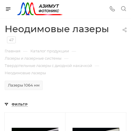
Неодимовые лазеры
47
—
—
Главная
Каталог продукции
—
Лазеры и лазерные системы
—
Твердотельные лазеры с диодной накачкой
Неодимовые лазеры
Лазеры 1064 нм
ФИЛЬТР