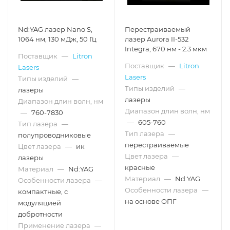
Nd:YAG лазер Nano S,
Перестраиваемый
1064 нм, 130 мДж, 50 Гц
лазер Aurora II-532
Integra, 670 нм - 2.3 мкм
Поставщик
—
Litron
Поставщик
—
Litron
Lasers
Lasers
Типы изделий
—
Типы изделий
—
лазеры
лазеры
Диапазон длин волн, нм
Диапазон длин волн, нм
—
760-7830
—
605-760
Тип лазера
—
Тип лазера
—
полупроводниковые
перестраиваемые
Цвет лазера
—
ик
Цвет лазера
—
лазеры
красные
Материал
—
Nd:YAG
Материал
—
Nd:YAG
Особенности лазера
—
Особенности лазера
—
компактные, с
на основе ОПГ
модуляцией
добротности
Применение лазера
—