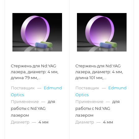
Стержень для Nd:YAG
Стержень для Nd:YAG
лазера, диаметр: 4 мм,
лазера, диаметр: 4 мм,
длина 79 мм,
длина 101 мм,
легирующая примесь
легирующая примесь
Поставщик
—
Edmund
Поставщик
—
Edmund
0.6%
0.6%
Optics
Optics
Применение
—
для
Применение
—
для
работы с Nd:YAG
работы с Nd:YAG
лазером
лазером
Диаметр
—
4 мм
Диаметр
—
4 мм