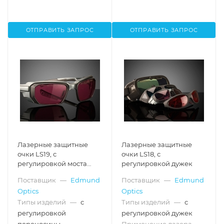
ОТПРАВИТЬ ЗАПРОС
ОТПРАВИТЬ ЗАПРОС
Лазерные защитные
Лазерные защитные
очки LS19, с
очки LS18, с
регулировкой моста
регулировкой дужек
переносицы
Поставщик
—
Edmund
Поставщик
—
Edmund
Optics
Optics
Типы изделий
—
с
Типы изделий
—
с
регулировкой
регулировкой дужек