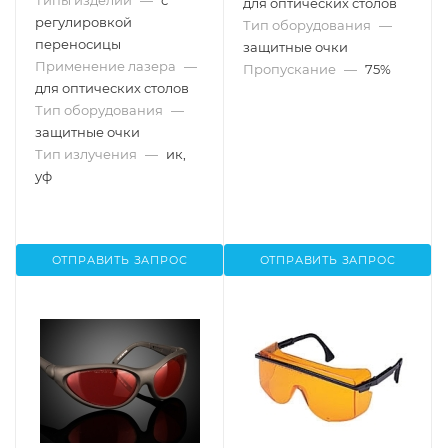
Типы изделий
—
с
для оптических столов
регулировкой
Тип оборудования
—
переносицы
защитные очки
Применение лазера
—
Пропускание
—
75%
для оптических столов
Тип оборудования
—
защитные очки
Тип излучения
—
ик,
уф
ОТПРАВИТЬ ЗАПРОС
ОТПРАВИТЬ ЗАПРОС