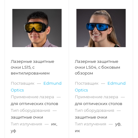
Лазерные защитные
Лазерные защитные
очки LS15, с
очки LS04, с боковым
вентилированием
обзором
Поставщик
—
Edmund
Поставщик
—
Edmund
Optics
Optics
Применение лазера
—
Применение лазера
—
для оптических столов
для оптических столов
Тип оборудования
—
Тип оборудования
—
защитные очки
защитные очки
Тип излучения
—
ик,
Тип излучения
—
уф,
уф
ик