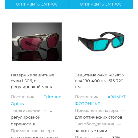
ОТПРАВИТЬ ЗАПРОС
ОТПРАВИТЬ ЗАПРОС
Лазерные защитные
Защитные очки RB2#55
очки LS06, с
для 190-400 нм, 615-720
регулировкой моста
нм
переносицы
Поставщик
—
Edmund
Поставщик
—
АЗИМУТ
Optics
ФОТОНИКС
Типы изделий
—
с
Применение лазера
—
регулировкой
для оптических столов
переносицы
Тип оборудования
—
Применение лазера
—
защитные очки
для оптических столов
Пропускание
—
35%