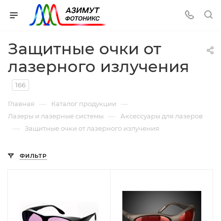
Защитные очки от
лазерного излучения
166
—
—
Главная
Каталог продукции
—
Лазеры и лазерные системы
Аксессуары для лазеров
—
Защитные очки от лазерного излучения
ФИЛЬТР