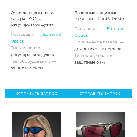
Очки для центровки
Лазерные защитные
лазера LA04, с
очки Laser-Gard® Diode
регулировкой дужек
Поставщик
—
Edmund
Поставщик
—
Edmund
Optics
Optics
Применение лазера
—
Типы изделий
—
с
для оптических столов
регулировкой дужек
Тип оборудования
—
Тип оборудования
—
защитные очки
защитные очки
ОТПРАВИТЬ ЗАПРОС
ОТПРАВИТЬ ЗАПРОС