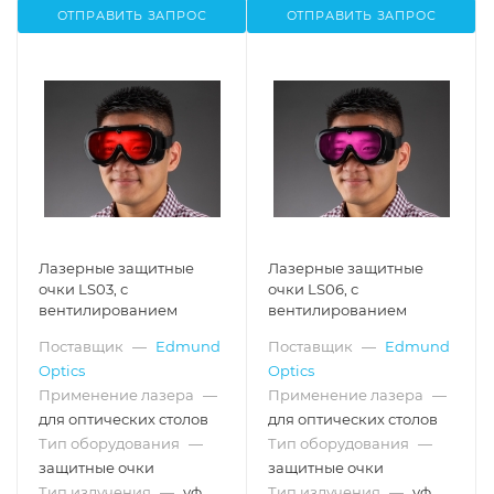
ОТПРАВИТЬ ЗАПРОС
ОТПРАВИТЬ ЗАПРОС
Лазерные защитные
Лазерные защитные
очки LS03, с
очки LS06, с
вентилированием
вентилированием
Поставщик
—
Edmund
Поставщик
—
Edmund
Optics
Optics
Применение лазера
—
Применение лазера
—
для оптических столов
для оптических столов
Тип оборудования
—
Тип оборудования
—
защитные очки
защитные очки
Тип излучения
—
уф,
Тип излучения
—
уф,