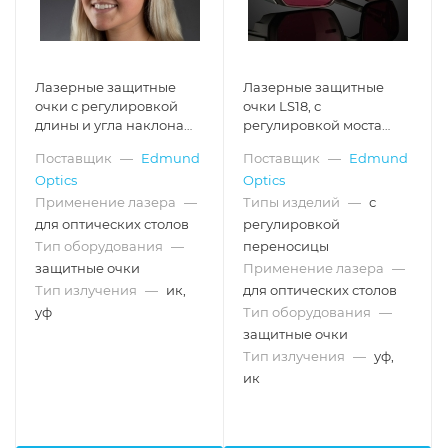
Лазерные защитные
Лазерные защитные
очки с регулировкой
очки LS18, с
длины и угла наклона
регулировкой моста
LS05
переносицы
Поставщик
—
Edmund
Поставщик
—
Edmund
Optics
Optics
Применение лазера
—
Типы изделий
—
с
для оптических столов
регулировкой
Тип оборудования
—
переносицы
защитные очки
Применение лазера
—
Тип излучения
—
ик,
для оптических столов
уф
Тип оборудования
—
защитные очки
Тип излучения
—
уф,
ик