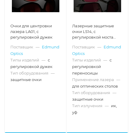
Очки для центровки
Лазерные защитные
лазера LA01, с
очки LS14, с
регулировкой дужек
регулировкой моста
переносицы
Поставщик
—
Edmund
Поставщик
—
Edmund
Optics
Optics
Типы изделий
—
с
Типы изделий
—
с
регулировкой дужек
регулировкой
Тип оборудования
—
переносицы
защитные очки
Применение лазера
—
для оптических столов
Тип оборудования
—
защитные очки
Тип излучения
—
ик,
уф