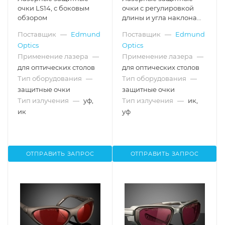
очки LS14, с боковым
очки с регулировкой
обзором
длины и угла наклона
LS11
Поставщик
—
Edmund
Поставщик
—
Edmund
Optics
Optics
Применение лазера
—
Применение лазера
—
для оптических столов
для оптических столов
Тип оборудования
—
Тип оборудования
—
защитные очки
защитные очки
Тип излучения
—
уф,
Тип излучения
—
ик,
ик
уф
ОТПРАВИТЬ ЗАПРОС
ОТПРАВИТЬ ЗАПРОС