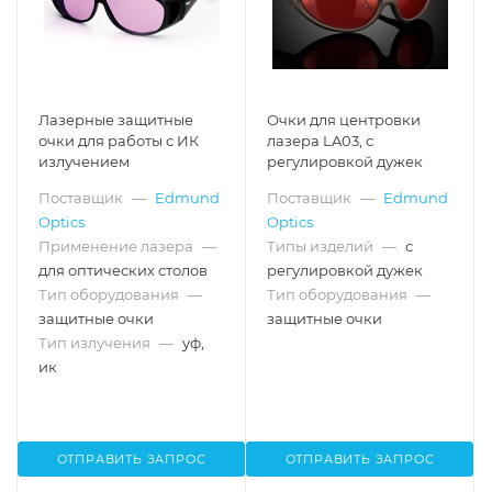
Лазерные защитные
Очки для центровки
очки для работы с ИК
лазера LA03, с
излучением
регулировкой дужек
Поставщик
—
Edmund
Поставщик
—
Edmund
Optics
Optics
Применение лазера
—
Типы изделий
—
с
для оптических столов
регулировкой дужек
Тип оборудования
—
Тип оборудования
—
защитные очки
защитные очки
Тип излучения
—
уф,
ик
ОТПРАВИТЬ ЗАПРОС
ОТПРАВИТЬ ЗАПРОС