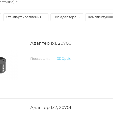
астание)
Стандарт крепления
Тип адаптера
Комплектующи
Адаптер 1х1, 20700
Поставщик
—
3DOptix
Адаптер 1х2, 20701