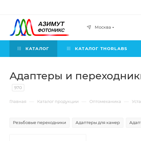
Москва
КАТАЛОГ
КАТАЛОГ THORLABS
Адаптеры и переходник
970
—
—
—
Главная
Каталог продукции
Оптомеханика
Уст
Резьбовые переходники
Адаптеры для камер
Адап