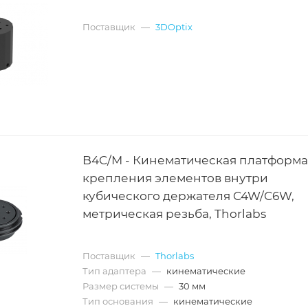
Поставщик
—
3DOptix
B4C/M - Кинематическая платформа
крепления элементов внутри
кубического держателя C4W/C6W,
метрическая резьба, Thorlabs
Поставщик
—
Thorlabs
Тип адаптера
—
кинематические
Размер системы
—
30 мм
Тип основания
—
кинематические