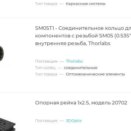
Тип товара
—
Каркасные системы
SM05T1 - Соединительное кольцо д
компонентов с резьбой SM05 (0.535"
внутренняя резьба, Thorlabs
Поставщик
—
Thorlabs
Тип колец
—
соединительные
Тип товара
—
Оптомеханические элементы
Опорная рейка 1х2.5, модель 20702
Поставщик
—
3DOptix