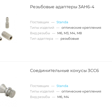
Резьбовые адаптеры 3AH6-4
Поставщик
—
Standa
Типы изделий
—
оптические крепления
Вид резьбы
—
M6, M3, M4, M8
Тип адаптера
—
резьбовые
Соединительные конусы 3CC6
Поставщик
—
Standa
Типы изделий
—
оптические крепления
Вид резьбы
—
M6, M4