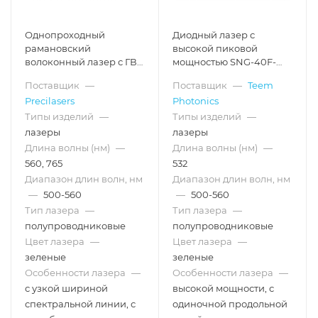
Однопроходный
Диодный лазер с
рамановский
высокой пиковой
волоконный лазер с ГВГ,
мощностью SNG-40F-
560-765 нм
100, 35 кГц, 2 кВт, 532 нм
Поставщик
—
Поставщик
—
Teem
Precilasers
Photonics
Типы изделий
—
Типы изделий
—
лазеры
лазеры
Длина волны (нм)
—
Длина волны (нм)
—
560, 765
532
Диапазон длин волн, нм
Диапазон длин волн, нм
—
500-560
—
500-560
Тип лазера
—
Тип лазера
—
полупроводниковые
полупроводниковые
Цвет лазера
—
Цвет лазера
—
зеленые
зеленые
Особенности лазера
—
Особенности лазера
—
с узкой шириной
высокой мощности, с
спектральной линии, с
одиночной продольной