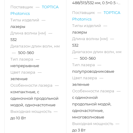
488/515/532 нм, 0.5+0.5 -
Поставщик
—
TOPTICA
2+2 Вт
Поставщик
—
TOPTICA
Photonics
Photonics
Типы изделий
—
Типы изделий
—
лазеры
лазеры
Длина волны (нм)
—
Длина волны (нм)
—
532
532
Диапазон длин волн, нм
Диапазон длин волн, нм
—
500-560
—
500-560
Тип лазера
—
Тип лазера
—
непрерывные
полупроводниковые
Цвет лазера
—
Цвет лазера
—
зеленые
зеленые
Особенности лазера
—
Особенности лазера
—
компактные, с
с одиночной
одиночной продольной
продольной модой,
модой, одночастотные
одночастотные,
Выходная мощность
—
многоволновые
до 10 Вт
Выходная мощность
—
до 3 Вт