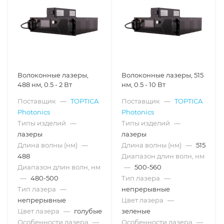
Волоконные лазеры,
Волоконные лазеры, 515
488 нм, 0.5 - 2 Вт
нм, 0.5 - 10 Вт
Поставщик
—
TOPTICA
Поставщик
—
TOPTICA
Photonics
Photonics
Типы изделий
—
Типы изделий
—
лазеры
лазеры
Длина волны (нм)
—
Длина волны (нм)
—
515
488
Диапазон длин волн, нм
Диапазон длин волн, нм
—
500-560
—
480-500
Тип лазера
—
Тип лазера
—
непрерывные
непрерывные
Цвет лазера
—
Цвет лазера
—
голубые
зеленые
Особенности лазера
—
Особенности лазера
—