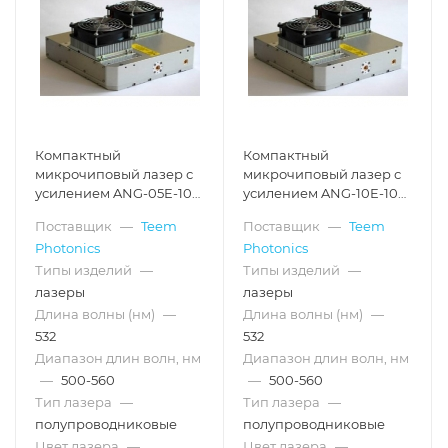
Компактный
Компактный
микрочиповый лазер с
микрочиповый лазер с
усилением ANG-05E-100,
усилением ANG-10E-100,
100 кГц, 500 мВт, 532 нм
70 кГц, 700 мВт, 532 нм
Поставщик
—
Teem
Поставщик
—
Teem
Photonics
Photonics
Типы изделий
—
Типы изделий
—
лазеры
лазеры
Длина волны (нм)
—
Длина волны (нм)
—
532
532
Диапазон длин волн, нм
Диапазон длин волн, нм
—
500-560
—
500-560
Тип лазера
—
Тип лазера
—
полупроводниковые
полупроводниковые
Цвет лазера
—
Цвет лазера
—