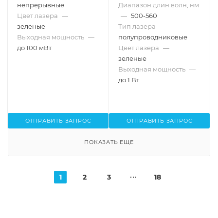
непрерывные
Диапазон длин волн, нм
Цвет лазера
—
—
500-560
зеленые
Тип лазера
—
Выходная мощность
—
полупроводниковые
до 100 мВт
Цвет лазера
—
зеленые
Выходная мощность
—
до 1 Вт
ОТПРАВИТЬ ЗАПРОС
ОТПРАВИТЬ ЗАПРОС
ПОКАЗАТЬ ЕЩЕ
1
2
3
18