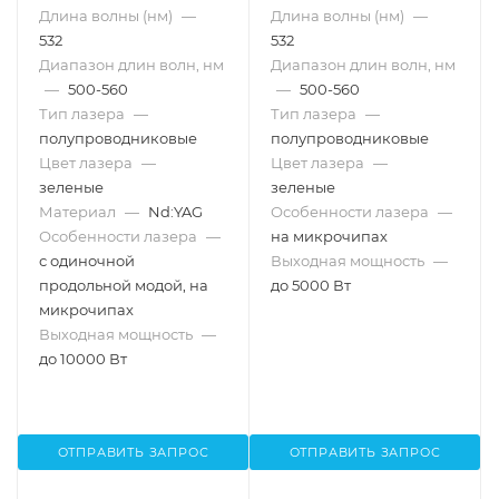
Длина волны (нм)
—
Длина волны (нм)
—
532
532
Диапазон длин волн, нм
Диапазон длин волн, нм
—
500-560
—
500-560
Тип лазера
—
Тип лазера
—
полупроводниковые
полупроводниковые
Цвет лазера
—
Цвет лазера
—
зеленые
зеленые
Материал
—
Nd:YAG
Особенности лазера
—
Особенности лазера
—
на микрочипах
с одиночной
Выходная мощность
—
продольной модой, на
до 5000 Вт
микрочипах
Выходная мощность
—
до 10000 Вт
ОТПРАВИТЬ ЗАПРОС
ОТПРАВИТЬ ЗАПРОС