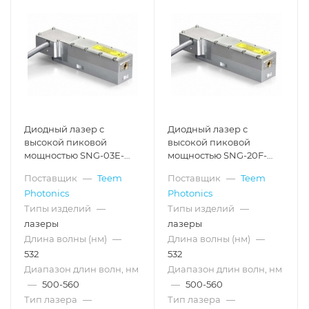
Диодный лазер с
Диодный лазер с
высокой пиковой
высокой пиковой
мощностью SNG-03E-
мощностью SNG-20F-
100, 5 кГц, 4 кВт, 532 нм
100, 19 кГц, 3 кВт, 532 нм
Поставщик
—
Teem
Поставщик
—
Teem
Photonics
Photonics
Типы изделий
—
Типы изделий
—
лазеры
лазеры
Длина волны (нм)
—
Длина волны (нм)
—
532
532
Диапазон длин волн, нм
Диапазон длин волн, нм
—
500-560
—
500-560
Тип лазера
—
Тип лазера
—