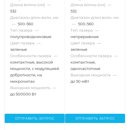
Длина волны (нм)
—
Длина волны (нм)
—
532
532
Диапазон длин волн, нм
Диапазон длин волн, нм
—
500-560
—
500-560
Тип лазера
—
Тип лазера
—
полупроводниковые
непрерывные
Цвет лазера
—
Цвет лазера
—
зеленые
зеленые
Особенности лазера
—
Особенности лазера
—
компактные, высокой
компактные,
мощности, с модуляцией
одночастотные
добротности, на
Выходная мощность
—
микрочипах
до 50 мВт
Выходная мощность
—
до 500000 Вт
ОТПРАВИТЬ ЗАПРОС
ОТПРАВИТЬ ЗАПРОС