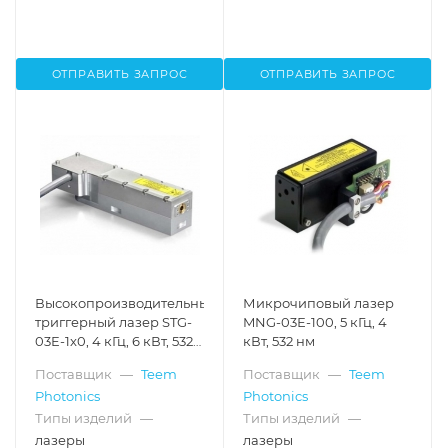
ОТПРАВИТЬ ЗАПРОС
ОТПРАВИТЬ ЗАПРОС
Высокопроизводительный
Микрочиповый лазер
триггерный лазер STG-
MNG-03Е-100, 5 кГц, 4
03E-1x0, 4 кГц, 6 кВт, 532
кВт, 532 нм
нм
Поставщик
—
Teem
Поставщик
—
Teem
Photonics
Photonics
Типы изделий
—
Типы изделий
—
лазеры
лазеры