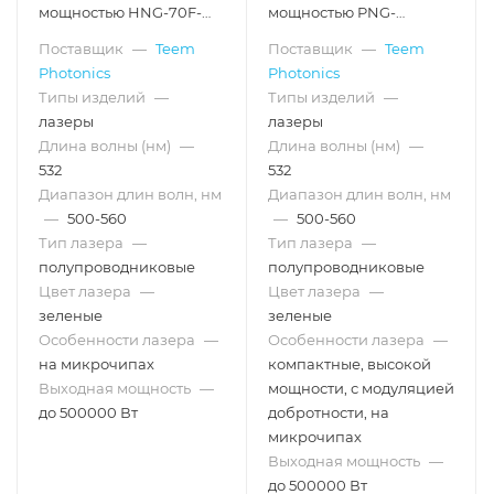
мощностью HNG-70F-
мощностью PNG-
100, >70 кГц, >100 кВт, 532
MO2010, 1 кГц, 50 кВт, 532
Поставщик
—
Teem
Поставщик
—
Teem
нм
нм
Photonics
Photonics
Типы изделий
—
Типы изделий
—
лазеры
лазеры
Длина волны (нм)
—
Длина волны (нм)
—
532
532
Диапазон длин волн, нм
Диапазон длин волн, нм
—
500-560
—
500-560
Тип лазера
—
Тип лазера
—
полупроводниковые
полупроводниковые
Цвет лазера
—
Цвет лазера
—
зеленые
зеленые
Особенности лазера
—
Особенности лазера
—
на микрочипах
компактные, высокой
Выходная мощность
—
мощности, с модуляцией
до 500000 Вт
добротности, на
микрочипах
Выходная мощность
—
до 500000 Вт