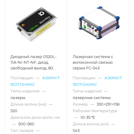
Диодный лазер 0520L-
Лазерная система с
11A-NI-NT-NF, диод,
волоконной связью
свободный выход, 80
серии FC-543
мВт
Поставщик
—
АЗИМУТ
Поставщик
—
АЗИМУТ
ФОТОНИКС
ФОТОНИКС
Типы изделий
—
Типы изделий
—
лазеры
лазерные системы
Длина волны (нм)
—
Размер
—
330×291×156
520
Рабочая температура
Диапазон длин волн, нм
—
10-35 ℃
—
500-560
Длина волны (нм)
—
Тип лазера
—
543