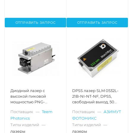
ОТПРАВИТЬ ЗАПРОС
ОТПРАВИТЬ ЗАПРОС
Диодный лазер с
DPSS лазер SLM 0532L-
высокой пиковой
21B-NI-NT-NF, DPSS,
мощностью PNG-
свободный выход, 50
MO4005, 500 Гц, 50 кВт,
мВт
Поставщик
—
Teem
Поставщик
—
АЗИМУТ
532 нм
Photonics
ФОТОНИКС
Типы изделий
—
Типы изделий
—
лазеры
лазеры