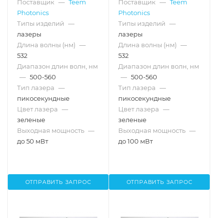
Поставщик
—
Teem
Поставщик
—
Teem
Photonics
Photonics
Типы изделий
—
Типы изделий
—
лазеры
лазеры
Длина волны (нм)
—
Длина волны (нм)
—
532
532
Диапазон длин волн, нм
Диапазон длин волн, нм
—
500-560
—
500-560
Тип лазера
—
Тип лазера
—
пикосекундные
пикосекундные
Цвет лазера
—
Цвет лазера
—
зеленые
зеленые
Выходная мощность
—
Выходная мощность
—
до 50 мВт
до 100 мВт
ОТПРАВИТЬ ЗАПРОС
ОТПРАВИТЬ ЗАПРОС