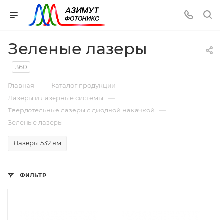
Зеленые лазеры
360
—
—
Главная
Каталог продукции
—
Лазеры и лазерные системы
—
Твердотельные лазеры с диодной накачкой
Зеленые лазеры
Лазеры 532 нм
ФИЛЬТР