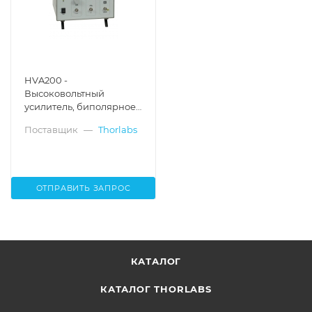
HVA200 -
Высоковольтный
усилитель, биполярное
выходное напряжение:
Поставщик
—
Thorlabs
20:1, напряжение: +/-200
В, Thorlabs
ОТПРАВИТЬ ЗАПРОС
КАТАЛОГ
КАТАЛОГ THORLABS