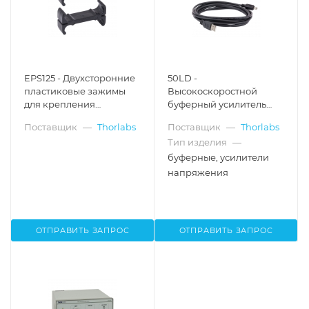
EPS125 - Двухсторонние
50LD -
пластиковые зажимы
Высокоскоростной
для крепления
буферный усилитель
электронных приборов
напряжения, SMA
Поставщик
—
Thorlabs
Поставщик
—
Thorlabs
в корпусе, ширина: 1.25",
разъемы, вход: 20 кОм,
Тип изделия
—
2 шт., Thorlabs
выход: 50 Ом, Thorlabs
буферные, усилители
напряжения
ОТПРАВИТЬ ЗАПРОС
ОТПРАВИТЬ ЗАПРОС