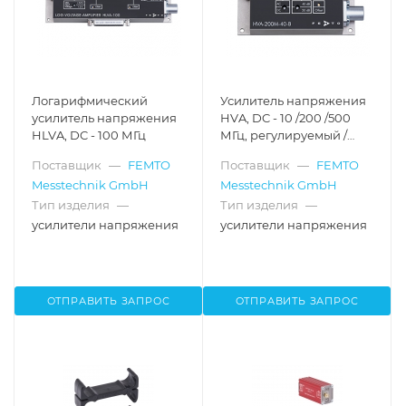
Логарифмический
Усилитель напряжения
усилитель напряжения
HVA, DC - 10 /200 /500
HLVA, DC - 100 МГц
МГц, регулируемый /
постоянный КУ, 50 Ом / 1
Поставщик
—
FEMTO
Поставщик
—
FEMTO
МОм
Messtechnik GmbH
Messtechnik GmbH
Тип изделия
—
Тип изделия
—
усилители напряжения
усилители напряжения
ОТПРАВИТЬ ЗАПРОС
ОТПРАВИТЬ ЗАПРОС