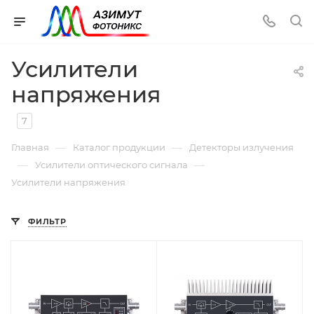
Усилители
напряжения
7
—
—
Главная
Каталог продукции
Детекторы излучения
—
—
Усилители оптического сигнала
Усилители напряжения
ФИЛЬТР