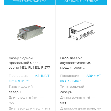
ОТПРАВИТЬ ЗАПРОС
ОТПРАВИТЬ ЗАПРОС
Лазер с одной
DPSS лазер с
продольной модой
акустооптическим
серии MSL, FL MSL-F-577
модулятором
добротности серии AO,
Поставщик
—
АЗИМУТ
Поставщик
—
АЗИМУТ
AO–K–589
ФОТОНИКС
ФОТОНИКС
Типы изделий
—
Типы изделий
—
лазеры
лазеры
Длина волны (нм)
—
Длина волны (нм)
—
577
589
Диапазон длин волн, нм
Диапазон длин волн, нм