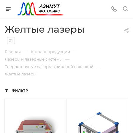
Желтые лазеры
51
—
—
Главная
Каталог продукции
—
Лазеры и лазерные системы
—
Твердотельные лазеры с диодной накачкой
Желтые лазеры
ФИЛЬТР