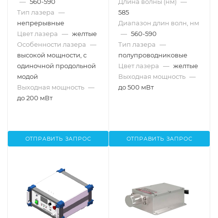
—
560-590
Длина волны (нм)
—
Тип лазера
—
585
непрерывные
Диапазон длин волн, нм
Цвет лазера
—
желтые
—
560-590
Особенности лазера
—
Тип лазера
—
высокой мощности, с
полупроводниковые
одиночной продольной
Цвет лазера
—
желтые
модой
Выходная мощность
—
Выходная мощность
—
до 500 мВт
до 200 мВт
ОТПРАВИТЬ ЗАПРОС
ОТПРАВИТЬ ЗАПРОС