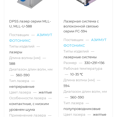
DPSS лазер серии MLL-
Лазерная система с
U, MLL-U-588
волоконной связью
серии FC-594
Поставщик
—
АЗИМУТ
Поставщик
—
АЗИМУТ
ФОТОНИКС
ФОТОНИКС
Типы изделий
—
Типы изделий
—
лазеры
лазерные системы
Длина волны (нм)
—
Размер
—
330×291×156
588
Рабочая температура
Диапазон длин волн, нм
—
10-35 ℃
—
560-590
Длина волны (нм)
—
Тип лазера
—
594
непрерывные
Диапазон длин волн, нм
Цвет лазера
—
желтые
—
560-590
Особенности лазера
—
Тип лазера
—
компактные, с низким
полупроводниковые
уровнем шума
Цвет лазера
—
желтые
Применение лазера
—