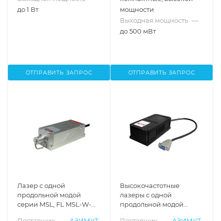
до 1 Вт
мощности
Выходная мощность
—
до 500 мВт
ОТПРАВИТЬ ЗАПРОС
ОТПРАВИТЬ ЗАПРОС
Лазер с одной
Высокочастотные
продольной модой
лазеры с одной
серии MSL, FL MSL-W-
продольной модой
588
серии MSL-FN-XXX-AOM,
Поставщик
—
АЗИМУТ
Поставщик
—
АЗИМУТ