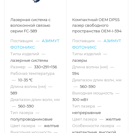
Лазерная система с
Компактный OEM DPSS
волоконной связью
лазер свободного
серии FC-589
пространства OEM-I-594
Поставщик
—
АЗИМУТ
Поставщик
—
АЗИМУТ
ФОТОНИКС
ФОТОНИКС
Типы изделий
—
Типы изделий
—
лазерные системы
лазеры
Размер
—
330×291×156
Длина волны (нм)
—
Рабочая температура
594
—
10-35 ℃
Диапазон длин волн, нм
Длина волны (нм)
—
—
560-590
589
Выходная мощность
—
Диапазон длин волн, нм
300 мВт
—
560-590
Тип лазера
—
Тип лазера
—
непрерывные
полупроводниковые
Цвет лазера
—
желтые
Цвет лазера
—
желтые
Особенности лазера
—
Выходная мощность
—
компактные, высокой