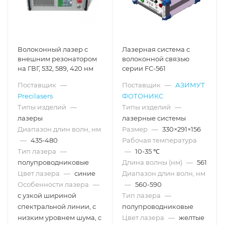
Волоконный лазер с
Лазерная система с
внешним резонатором
волоконной связью
на ГВГ, 532, 589, 420 нм
серии FC-561
Поставщик
—
Поставщик
—
АЗИМУТ
Precilasers
ФОТОНИКС
Типы изделий
—
Типы изделий
—
лазеры
лазерные системы
Диапазон длин волн, нм
Размер
—
330×291×156
—
435-480
Рабочая температура
Тип лазера
—
—
10-35 ℃
полупроводниковые
Длина волны (нм)
—
561
Цвет лазера
—
синие
Диапазон длин волн, нм
Особенности лазера
—
—
560-590
с узкой шириной
Тип лазера
—
спектральной линии, с
полупроводниковые
низким уровнем шума, с
Цвет лазера
—
желтые