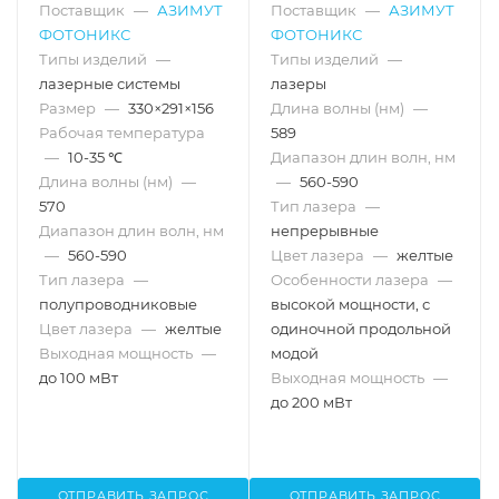
Поставщик
—
АЗИМУТ
Поставщик
—
АЗИМУТ
ФОТОНИКС
ФОТОНИКС
Типы изделий
—
Типы изделий
—
лазерные системы
лазеры
Размер
—
330×291×156
Длина волны (нм)
—
Рабочая температура
589
—
10-35 ℃
Диапазон длин волн, нм
Длина волны (нм)
—
—
560-590
570
Тип лазера
—
Диапазон длин волн, нм
непрерывные
—
560-590
Цвет лазера
—
желтые
Тип лазера
—
Особенности лазера
—
полупроводниковые
высокой мощности, с
Цвет лазера
—
желтые
одиночной продольной
Выходная мощность
—
модой
до 100 мВт
Выходная мощность
—
до 200 мВт
ОТПРАВИТЬ ЗАПРОС
ОТПРАВИТЬ ЗАПРОС