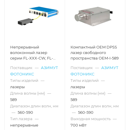
Непрерывный
Компактный OEM DPSS
волоконный лазер
лазер свободного
серии FL-XXX-CW, FL-
пространства OEM-I-589
589-CW
Поставщик
—
АЗИМУТ
Поставщик
—
АЗИМУТ
ФОТОНИКС
ФОТОНИКС
Типы изделий
—
Типы изделий
—
лазеры
лазеры
Длина волны (нм)
—
Длина волны (нм)
—
589
589
Диапазон длин волн, нм
Диапазон длин волн, нм
—
560-590
—
560-590
Тип лазера
—
Выходная мощность
—
непрерывные
700 мВт