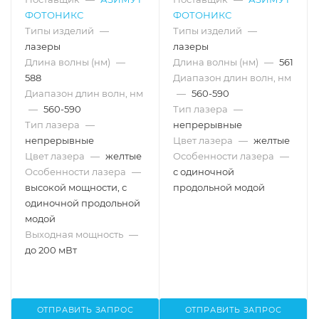
MSL-FN-561-AOM
ФОТОНИКС
ФОТОНИКС
Типы изделий
—
Типы изделий
—
лазеры
лазеры
Длина волны (нм)
—
Длина волны (нм)
—
561
588
Диапазон длин волн, нм
Диапазон длин волн, нм
—
560-590
—
560-590
Тип лазера
—
Тип лазера
—
непрерывные
непрерывные
Цвет лазера
—
желтые
Цвет лазера
—
желтые
Особенности лазера
—
Особенности лазера
—
с одиночной
высокой мощности, с
продольной модой
одиночной продольной
модой
Выходная мощность
—
до 200 мВт
ОТПРАВИТЬ ЗАПРОС
ОТПРАВИТЬ ЗАПРОС