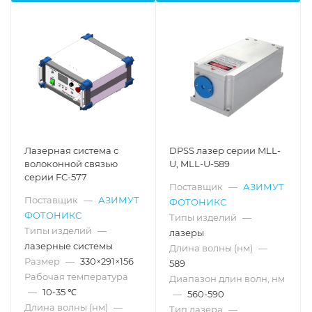
Лазерная система с
DPSS лазер серии MLL-
волоконной связью
U, MLL-U-589
серии FC-577
Поставщик
—
АЗИМУТ
Поставщик
—
АЗИМУТ
ФОТОНИКС
ФОТОНИКС
Типы изделий
—
Типы изделий
—
лазеры
лазерные системы
Длина волны (нм)
—
Размер
—
330×291×156
589
Рабочая температура
Диапазон длин волн, нм
—
10-35 ℃
—
560-590
Длина волны (нм)
—
Тип лазера
—