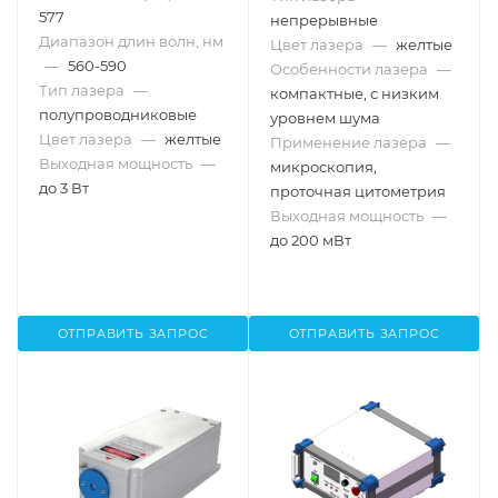
577
непрерывные
Диапазон длин волн, нм
Цвет лазера
—
желтые
—
560-590
Особенности лазера
—
Тип лазера
—
компактные, с низким
полупроводниковые
уровнем шума
Цвет лазера
—
желтые
Применение лазера
—
Выходная мощность
—
микроскопия,
до 3 Вт
проточная цитометрия
Выходная мощность
—
до 200 мВт
ОТПРАВИТЬ ЗАПРОС
ОТПРАВИТЬ ЗАПРОС