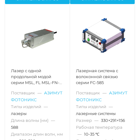
Лазер с одной
Лазерная система с
продольной модой
волоконной связью
серии MSL, FL MSL-FN-
серии FC-585
588
Поставщик
—
АЗИМУТ
Поставщик
—
АЗИМУТ
ФОТОНИКС
ФОТОНИКС
Типы изделий
—
Типы изделий
—
лазеры
лазерные системы
Длина волны (нм)
—
Размер
—
330×291×156
588
Рабочая температура
Диапазон длин волн, нм
—
10-35 ℃