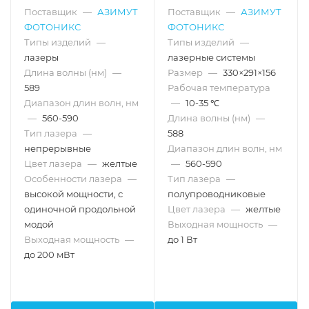
589
Поставщик
—
АЗИМУТ
Поставщик
—
АЗИМУТ
ФОТОНИКС
ФОТОНИКС
Типы изделий
—
Типы изделий
—
лазеры
лазерные системы
Длина волны (нм)
—
Размер
—
330×291×156
589
Рабочая температура
Диапазон длин волн, нм
—
10-35 ℃
—
560-590
Длина волны (нм)
—
Тип лазера
—
588
непрерывные
Диапазон длин волн, нм
Цвет лазера
—
желтые
—
560-590
Особенности лазера
—
Тип лазера
—
высокой мощности, с
полупроводниковые
одиночной продольной
Цвет лазера
—
желтые
модой
Выходная мощность
—
Выходная мощность
—
до 1 Вт
до 200 мВт