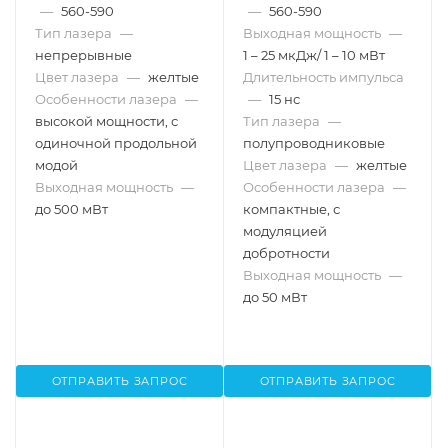
—
560-590
—
560-590
Тип лазера
—
Выходная мощность
—
непрерывные
1 – 25 мкДж/ 1 – 10 мВт
Цвет лазера
—
желтые
Длительность импульса
Особенности лазера
—
—
15 нс
высокой мощности, с
Тип лазера
—
одиночной продольной
полупроводниковые
модой
Цвет лазера
—
желтые
Выходная мощность
—
Особенности лазера
—
до 500 мВт
компактные, с
модуляцией
добротности
Выходная мощность
—
до 50 мВт
ОТПРАВИТЬ ЗАПРОС
ОТПРАВИТЬ ЗАПРОС