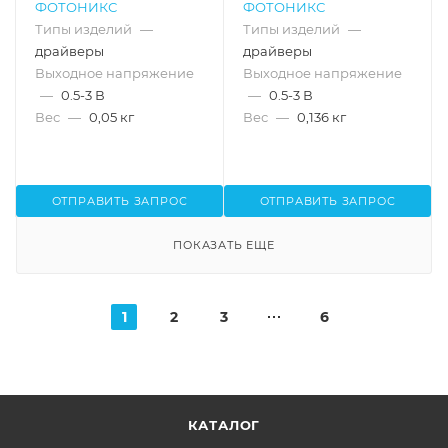
ФОТОНИКС
ФОТОНИКС
Типы изделий
—
Типы изделий
—
драйверы
драйверы
Выходное напряжение
Выходное напряжение
—
0.5-3 В
—
0.5-3 В
Вес
—
0,05 кг
Вес
—
0,136 кг
ОТПРАВИТЬ ЗАПРОС
ОТПРАВИТЬ ЗАПРОС
ПОКАЗАТЬ ЕЩЕ
1
2
3
6
КАТАЛОГ