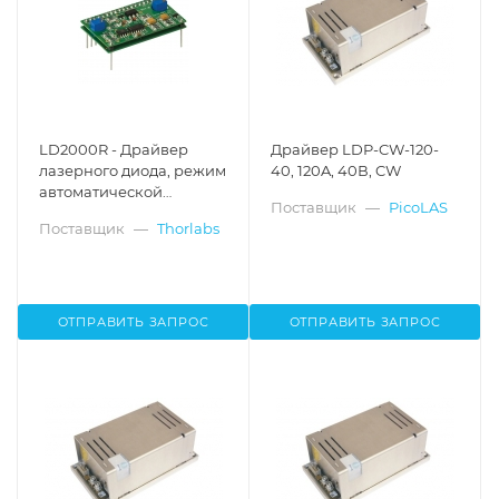
LD2000R - Драйвер
Драйвер LDP-CW-120-
лазерного диода, режим
40, 120A, 40В, CW
автоматической
Поставщик
—
PicoLAS
регулировки мощности,
Поставщик
—
Thorlabs
ток: 0 - 100 мА,
модуляция: DC - 10 кГц,
соответствует RoHS,
Thorlabs
ОТПРАВИТЬ ЗАПРОС
ОТПРАВИТЬ ЗАПРОС