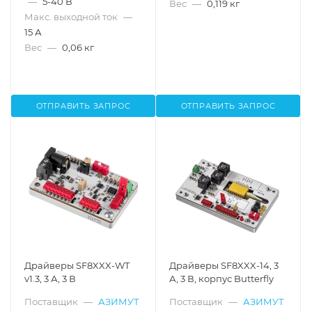
—
5-40 В
Вес
—
0,119 кг
Макс. выходной ток
—
15 А
Вес
—
0,06 кг
ОТПРАВИТЬ ЗАПРОС
ОТПРАВИТЬ ЗАПРОС
Драйверы SF8XXX-WT
Драйверы SF8XXX-14, 3
v1.3, 3 А, 3 В
А, 3 В, корпус Butterfly
Поставщик
—
АЗИМУТ
Поставщик
—
АЗИМУТ