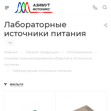
Лабораторные
источники питания
116
—
—
—
Главная
Каталог продукции
Оптомеханика
Системы позиционирования объектов в оптических
системах
—
Лабораторные источники питания
ФИЛЬТР