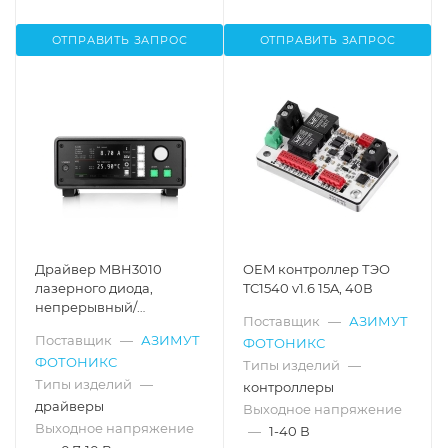
ОТПРАВИТЬ ЗАПРОС
ОТПРАВИТЬ ЗАПРОС
Драйвер MBH3010
OEM контроллер ТЭО
лазерного диода,
TC1540 v1.6 15A, 40В
непрерывный/
Поставщик
—
АЗИМУТ
квазинепрерывный
Поставщик
—
АЗИМУТ
ФОТОНИКС
режим, 30 А, 10 В
ФОТОНИКС
Типы изделий
—
Типы изделий
—
контроллеры
драйверы
Выходное напряжение
Выходное напряжение
—
1-40 В