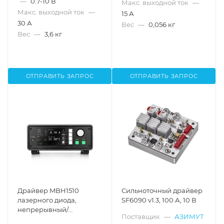
—
0.7-10 В
Макс. выходной ток
—
Макс. выходной ток
—
15 А
30 А
Вес
—
0,056 кг
Вес
—
3,6 кг
ОТПРАВИТЬ ЗАПРОС
ОТПРАВИТЬ ЗАПРОС
Драйвер MBH1510
Сильноточный драйвер
лазерного диода,
SF6090 v1.3, 100 А, 10 В
непрерывный/
Поставщик
—
АЗИМУТ
квазинепрерывный