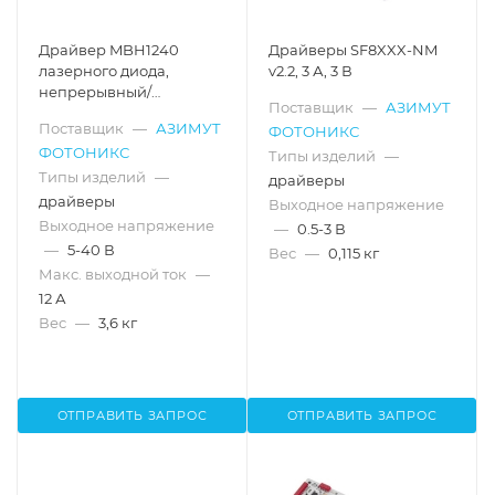
Драйвер MBH1240
Драйверы SF8XXX-NM
лазерного диода,
v2.2, 3 А, 3 В
непрерывный/
Поставщик
—
АЗИМУТ
квазинепрерывный
Поставщик
—
АЗИМУТ
ФОТОНИКС
режим, 12 А, 40 В
ФОТОНИКС
Типы изделий
—
Типы изделий
—
драйверы
драйверы
Выходное напряжение
Выходное напряжение
—
0.5-3 В
—
5-40 В
Вес
—
0,115 кг
Макс. выходной ток
—
12 А
Вес
—
3,6 кг
ОТПРАВИТЬ ЗАПРОС
ОТПРАВИТЬ ЗАПРОС