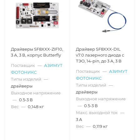
Драйверы SF8XXX-ZIF10,
Драйвер SF8XXX-DIL
3 А, 3 В, корпус Butterfly
v7.0 лазерного диода с
ТЭО, 14-pin, до 3 А, 3 В
Поставщик
—
АЗИМУТ
Поставщик
—
АЗИМУТ
ФОТОНИКС
ФОТОНИКС
Типы изделий
—
Типы изделий
—
драйверы
драйверы
Выходное напряжение
Выходное напряжение
—
0.5-3 В
—
0.5-3 В
Вес
—
0,148 кг
Макс. выходной ток
—
3 А
Вес
—
0,119 кг