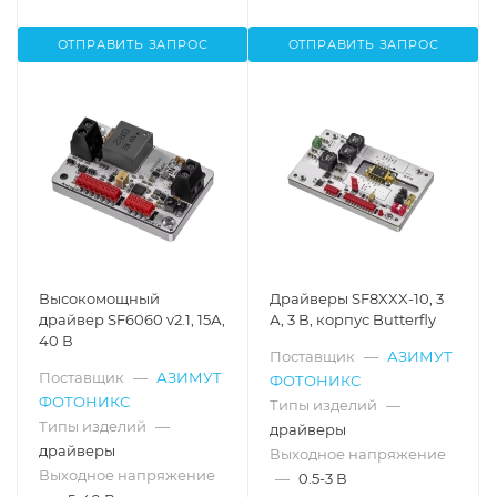
ОТПРАВИТЬ ЗАПРОС
ОТПРАВИТЬ ЗАПРОС
Высокомощный
Драйверы SF8XXX-10, 3
драйвер SF6060 v2.1, 15А,
А, 3 В, корпус Butterfly
40 В
Поставщик
—
АЗИМУТ
Поставщик
—
АЗИМУТ
ФОТОНИКС
ФОТОНИКС
Типы изделий
—
Типы изделий
—
драйверы
драйверы
Выходное напряжение
Выходное напряжение
—
0.5-3 В