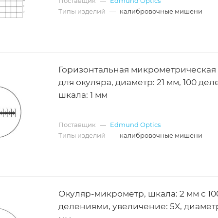
Поставщик
—
Edmund Optics
Типы изделий
—
калибровочные мишени
Горизонтальная микрометрическая
для окуляра, диаметр: 21 мм, 100 дел
шкала: 1 мм
Поставщик
—
Edmund Optics
Типы изделий
—
калибровочные мишени
Окуляр-микрометр, шкала: 2 мм с 10
делениями, увеличение: 5X, диаметр