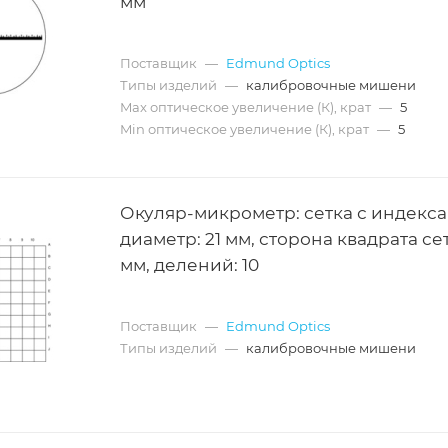
мм
Поставщик
—
Edmund Optics
Типы изделий
—
калибровочные мишени
Max оптическое увеличение (К), крат
—
5
Min оптическое увеличение (К), крат
—
5
Окуляр-микрометр: сетка с индекса
диаметр: 21 мм, сторона квадрата сет
мм, делений: 10
Поставщик
—
Edmund Optics
Типы изделий
—
калибровочные мишени