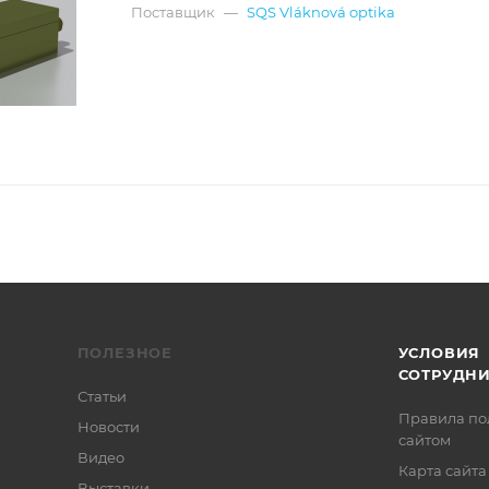
Поставщик
—
SQS Vláknová optika
ПОЛЕЗНОЕ
УСЛОВИЯ
СОТРУДН
Статьи
Правила по
Новости
сайтом
Видео
Карта сайта
Выставки