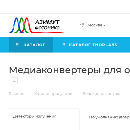
Москва
КАТАЛОГ
КАТАЛОГ THORLABS
Медиаконвертеры для 
4
—
—
—
Главная
Каталог продукции
Волоконная оптика
Детекторы излучения
По умолчанию (возр