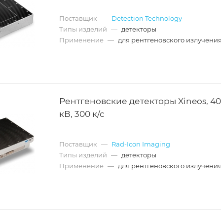
Поставщик
—
Detection Technology
Типы изделий
—
детекторы
Применение
—
для рентгеновского излучени
Рентгеновские детекторы Xineos, 40
кВ, 300 к/с
Поставщик
—
Rad-Icon Imaging
Типы изделий
—
детекторы
Применение
—
для рентгеновского излучени