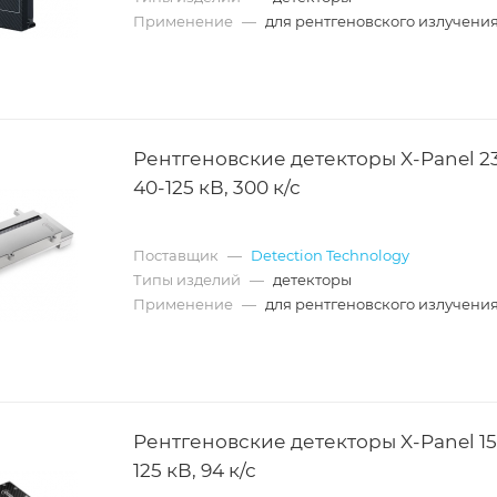
Применение
—
для рентгеновского излучени
Рентгеновские детекторы X-Panel 23
40-125 кВ, 300 к/с
Поставщик
—
Detection Technology
Типы изделий
—
детекторы
Применение
—
для рентгеновского излучени
Рентгеновские детекторы X-Panel 151
125 кВ, 94 к/с