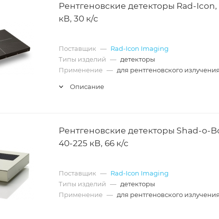
Рентгеновские детекторы Rad-Icon, 
кВ, 30 к/с
Поставщик
—
Rad-Icon Imaging
Типы изделий
—
детекторы
Применение
—
для рентгеновского излучени
Описание
Рентгеновские детекторы Shad-o-Bo
40-225 кВ, 66 к/с
Поставщик
—
Rad-Icon Imaging
Типы изделий
—
детекторы
Применение
—
для рентгеновского излучени