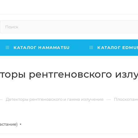
КАТАЛОГ HAMAMATSU
КАТАЛОГ EDMUN
торы рентгеновского изл
—
—
Детекторы рентгеновского и гамма излучения
Плоскопане
астание)