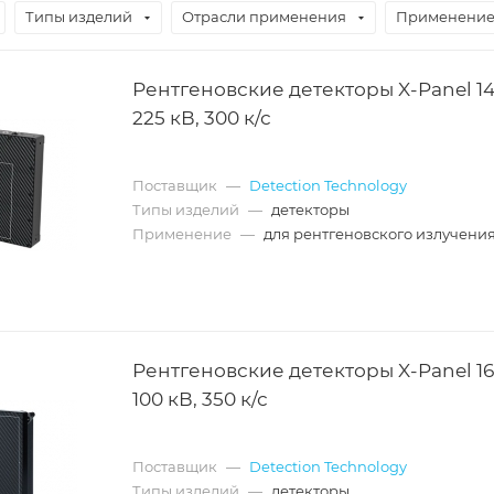
Типы изделий
Отрасли применения
Применени
Рентгеновские детекторы X-Panel 141
225 кВ, 300 к/с
Поставщик
—
Detection Technology
Типы изделий
—
детекторы
Применение
—
для рентгеновского излучени
Рентгеновские детекторы X-Panel 161
100 кВ, 350 к/с
Поставщик
—
Detection Technology
Типы изделий
—
детекторы