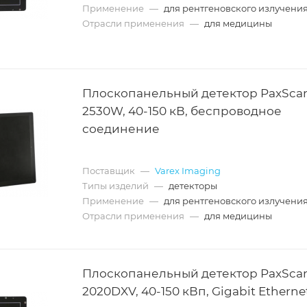
Применение
—
для рентгеновского излучени
Отрасли применения
—
для медицины
Плоскопанельный детектор PaxSca
2530W, 40-150 кВ, беспроводное
соединение
Поставщик
—
Varex Imaging
Типы изделий
—
детекторы
Применение
—
для рентгеновского излучени
Отрасли применения
—
для медицины
Плоскопанельный детектор PaxSca
2020DXV, 40-150 кВп, Gigabit Etherne