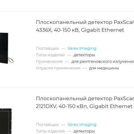
Плоскопанельный детектор PaxSca
4336X, 40-150 кВ, Gigabit Ethernet
Поставщик
—
Varex Imaging
Типы изделий
—
детекторы
Применение
—
для рентгеновского излучени
Отрасли применения
—
для медицины
Плоскопанельный детектор PaxSca
2121DXV, 40-150 кВп, Gigabit Ethernet
Поставщик
—
Varex Imaging
Типы изделий
—
детекторы