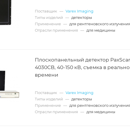
Поставщик
—
Varex Imaging
Типы изделий
—
детекторы
Применение
—
для рентгеновского излучени
Отрасли применения
—
для медицины
Плоскопанельный детектор PaxSca
4030CB, 40-150 кВ, съемка в реальн
времени
Поставщик
—
Varex Imaging
Типы изделий
—
детекторы
Применение
—
для рентгеновского излучени
Отрасли применения
—
для медицины