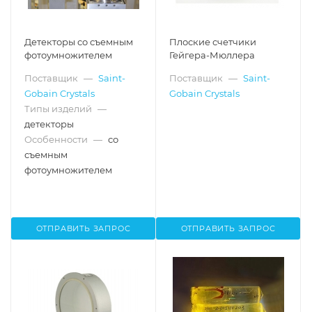
Детекторы со съемным
Плоские счетчики
фотоумножителем
Гейгера-Мюллера
Поставщик
—
Saint-
Поставщик
—
Saint-
Gobain Crystals
Gobain Crystals
Типы изделий
—
детекторы
Особенности
—
со
съемным
фотоумножителем
ОТПРАВИТЬ ЗАПРОС
ОТПРАВИТЬ ЗАПРОС