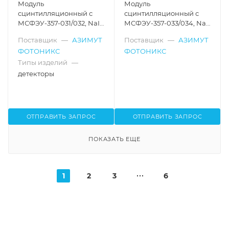
Модуль
Модуль
сцинтилляционный с
сцинтилляционный с
МСФЭУ-357-031/032, NaI
МСФЭУ-357-033/034, NaI
(Tl), Ø20.7x24.8 /
(Tl), Ø20.7x24.8 /
Поставщик
—
АЗИМУТ
Поставщик
—
АЗИМУТ
Ø12.7x12.7
Ø12.7x12.7
ФОТОНИКС
ФОТОНИКС
Типы изделий
—
детекторы
ОТПРАВИТЬ ЗАПРОС
ОТПРАВИТЬ ЗАПРОС
ПОКАЗАТЬ ЕЩЕ
1
2
3
6