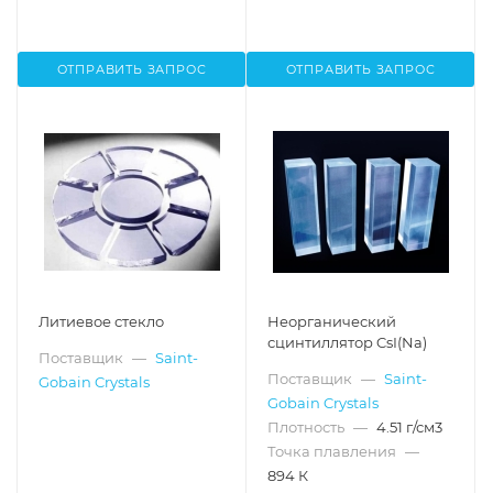
ОТПРАВИТЬ ЗАПРОС
ОТПРАВИТЬ ЗАПРОС
Литиевое стекло
Неорганический
сцинтиллятор CsI(Na)
Поставщик
—
Saint-
Поставщик
—
Saint-
Gobain Crystals
Gobain Crystals
Плотность
—
4.51 г/см3
Точка плавления
—
894 К