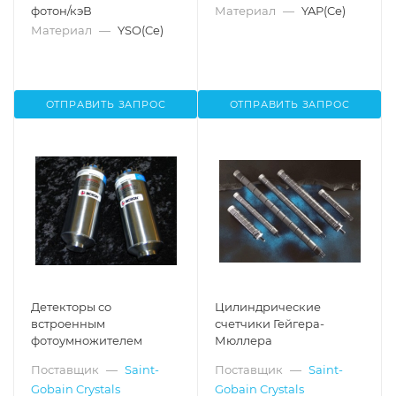
фотон/кэВ
Материал
—
YAP(Ce)
Материал
—
YSO(Ce)
ОТПРАВИТЬ ЗАПРОС
ОТПРАВИТЬ ЗАПРОС
Детекторы со
Цилиндрические
встроенным
счетчики Гейгера-
фотоумножителем
Мюллера
Поставщик
—
Saint-
Поставщик
—
Saint-
Gobain Crystals
Gobain Crystals