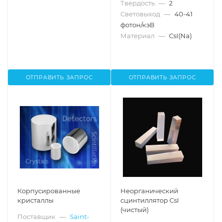
Твердость
—
2
Световыход
—
40-41
фотон/кэВ
Материал
—
CsI(Na)
ОТПРАВИТЬ ЗАПРОС
ОТПРАВИТЬ ЗАПРОС
Корпусированные
Неорганический
кристаллы
сцинтиллятор CsI
(чистый)
Поставщик
—
Saint-