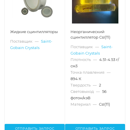
Жидкие сцинтилляторы
Неорганический
сцинтиллятор CsI(Tl)
Поставщик
—
Saint-
Поставщик
—
Saint-
Gobain Crystals
Gobain Crystals
Плотность
—
4.51-4.53 г/
см3
Точка плавления
—
894 К
Твердость
—
2
Световыход
—
56
фотон/кэВ
Материал
—
CsI(Tl)
ОТПРАВИТЬ ЗАПРОС
ОТПРАВИТЬ ЗАПРОС