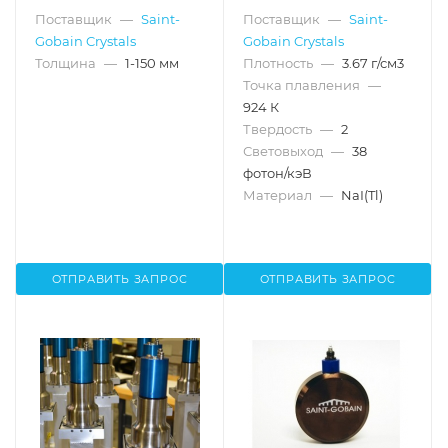
Поставщик
—
Saint-
Поставщик
—
Saint-
Gobain Crystals
Gobain Crystals
Толщина
—
1-150 мм
Плотность
—
3.67 г/см3
Точка плавления
—
924 К
Твердость
—
2
Световыход
—
38
фотон/кэВ
Материал
—
NaI(Tl)
ОТПРАВИТЬ ЗАПРОС
ОТПРАВИТЬ ЗАПРОС