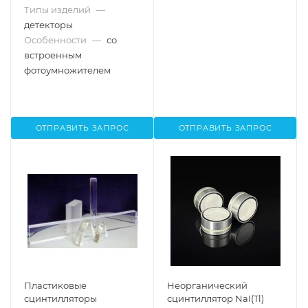
Типы изделий
—
детекторы
Особенности
—
со
встроенным
фотоумножителем
ОТПРАВИТЬ ЗАПРОС
ОТПРАВИТЬ ЗАПРОС
Пластиковые
Неорганический
сцинтилляторы
сцинтиллятор NaI(Tl)