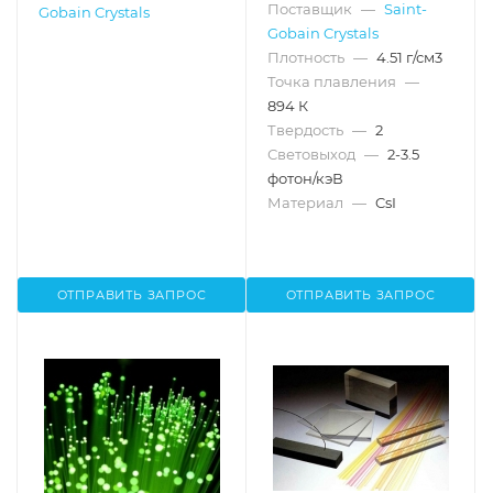
Поставщик
—
Saint-
Gobain Crystals
Gobain Crystals
Плотность
—
4.51 г/см3
Точка плавления
—
894 К
Твердость
—
2
Световыход
—
2-3.5
фотон/кэВ
Материал
—
CsI
ОТПРАВИТЬ ЗАПРОС
ОТПРАВИТЬ ЗАПРОС