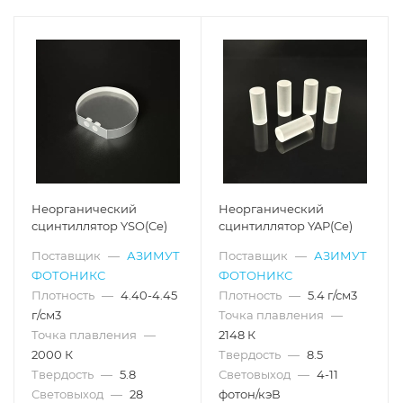
Неорганический
Неорганический
сцинтиллятор YSO(Ce)
сцинтиллятор YAP(Ce)
Поставщик
—
АЗИМУТ
Поставщик
—
АЗИМУТ
ФОТОНИКС
ФОТОНИКС
Плотность
—
4.40-4.45
Плотность
—
5.4 г/см3
г/см3
Точка плавления
—
Точка плавления
—
2148 К
2000 К
Твердость
—
8.5
Твердость
—
5.8
Световыход
—
4-11
Световыход
—
28
фотон/кэВ