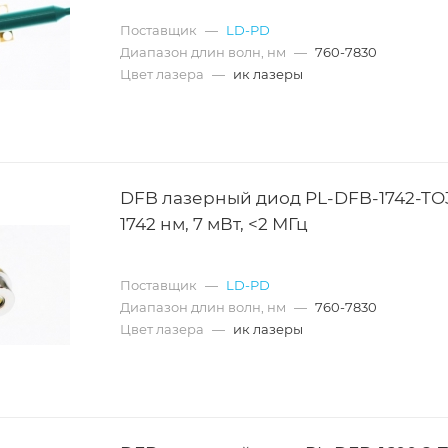
Поставщик
—
LD-PD
Диапазон длин волн, нм
—
760-7830
Цвет лазера
—
ик лазеры
DFB лазерный диод PL-DFB-1742-TO
1742 нм, 7 мВт, <2 МГц
Поставщик
—
LD-PD
Диапазон длин волн, нм
—
760-7830
Цвет лазера
—
ик лазеры