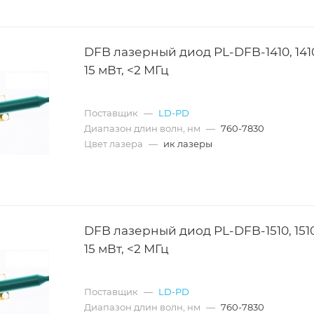
DFB лазерный диод PL-DFB-1410, 141
15 мВт, <2 МГц
Поставщик
—
LD-PD
Диапазон длин волн, нм
—
760-7830
Цвет лазера
—
ик лазеры
DFB лазерный диод PL-DFB-1510, 151
15 мВт, <2 МГц
Поставщик
—
LD-PD
Диапазон длин волн, нм
—
760-7830