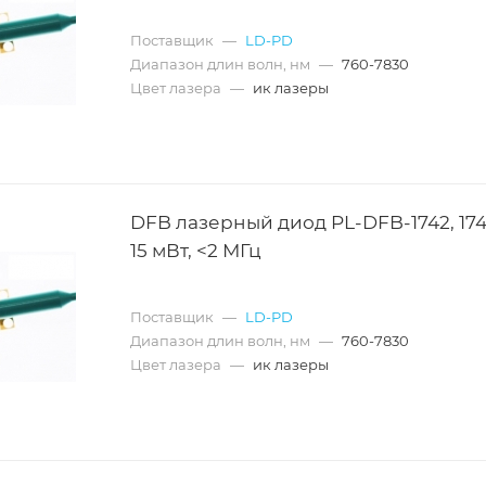
Поставщик
—
LD-PD
Диапазон длин волн, нм
—
760-7830
Цвет лазера
—
ик лазеры
DFB лазерный диод PL-DFB-1742, 174
15 мВт, <2 МГц
Поставщик
—
LD-PD
Диапазон длин волн, нм
—
760-7830
Цвет лазера
—
ик лазеры