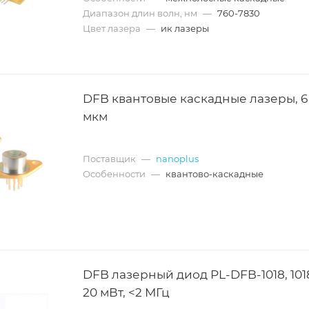
Диапазон длин волн, нм
—
760-7830
Цвет лазера
—
ик лазеры
DFB квантовые каскадные лазеры, 6 
мкм
Поставщик
—
nanoplus
Особенности
—
квантово-каскадные
DFB лазерный диод PL-DFB-1018, 101
20 мВт, <2 МГц