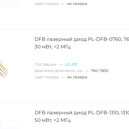
Цвет лазера
—
ик лазеры
DFB лазерный диод PL-DFB-0760, 76
30 мВт, <2 МГц
Поставщик
—
LD-PD
Диапазон длин волн, нм
—
760-7830
Цвет лазера
—
ик лазеры
DFB лазерный диод PL-DFB-1310, 131
50 мВт, <2 МГц