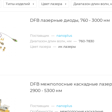
Типы изделий
Цвет лазера
Диапазон длин волн, 
DFB лазерные диоды, 760 - 3000 нм
Поставщик
—
nanoplus
Диапазон длин волн, нм
—
760-7830
Цвет лазера
—
ик лазеры
DFB межполосные каскадные лазер
2900 - 5300 нм
Поставщик
—
nanoplus
Особенности
—
межполосные каскадные