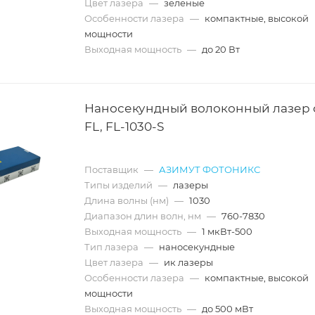
Цвет лазера
—
зеленые
Особенности лазера
—
компактные, высокой
мощности
Выходная мощность
—
до 20 Вт
Наносекундный волоконный лазер
FL, FL-1030-S
Поставщик
—
АЗИМУТ ФОТОНИКС
Типы изделий
—
лазеры
Длина волны (нм)
—
1030
Диапазон длин волн, нм
—
760-7830
Выходная мощность
—
1 мкВт-500
Тип лазера
—
наносекундные
Цвет лазера
—
ик лазеры
Особенности лазера
—
компактные, высокой
мощности
Выходная мощность
—
до 500 мВт