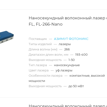
Наносекундный волоконный лазер
FL, FL-266-Nano
Поставщик
—
АЗИМУТ ФОТОНИКС
Типы изделий
—
лазеры
Длина волны (нм)
—
266
Диапазон длин волн, нм
—
193-400
Выходная мощность
—
1-50
Тип лазера
—
наносекундные
Цвет лазера
—
уф лазеры
Особенности лазера
—
компактные, высокой
мощности
Выходная мощность
—
до 50 мВт
Наносекундный волоконный лазер