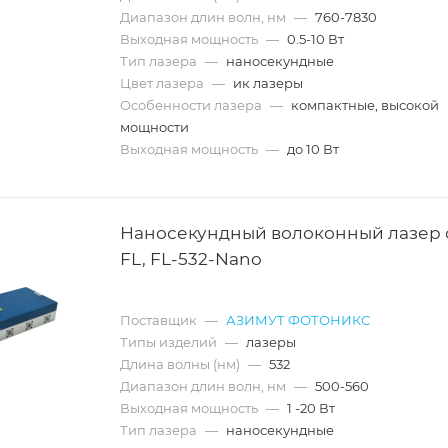
Диапазон длин волн, нм
—
760-7830
Выходная мощность
—
0.5-10 Вт
Тип лазера
—
наносекундные
Цвет лазера
—
ик лазеры
Особенности лазера
—
компактные, высокой
мощности
Выходная мощность
—
до 10 Вт
Наносекундный волоконный лазер
FL, FL-532-Nano
Поставщик
—
АЗИМУТ ФОТОНИКС
Типы изделий
—
лазеры
Длина волны (нм)
—
532
Диапазон длин волн, нм
—
500-560
Выходная мощность
—
1 -20 Вт
Тип лазера
—
наносекундные