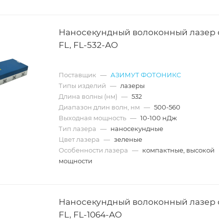
Наносекундный волоконный лазер
FL, FL-532-AO
Поставщик
—
АЗИМУТ ФОТОНИКС
Типы изделий
—
лазеры
Длина волны (нм)
—
532
Диапазон длин волн, нм
—
500-560
Выходная мощность
—
10-100 нДж
Тип лазера
—
наносекундные
Цвет лазера
—
зеленые
Особенности лазера
—
компактные, высокой
мощности
Наносекундный волоконный лазер
FL, FL-1064-AO