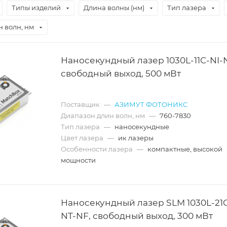
Типы изделий
Длина волны (нм)
Тип лазера
 волн, нм
Наносекундный лазер 1030L-11C-NI-
свободный выход, 500 мВт
Поставщик
—
АЗИМУТ ФОТОНИКС
Диапазон длин волн, нм
—
760-7830
Тип лазера
—
наносекундные
Цвет лазера
—
ик лазеры
Особенности лазера
—
компактные, высокой
мощности
Наносекундный лазер SLM 1030L-21C
NT-NF, свободный выход, 300 мВт