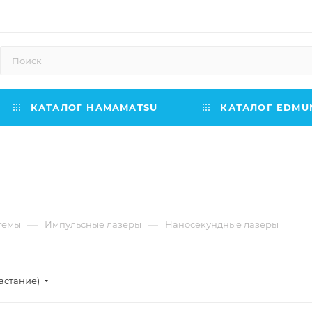
КАТАЛОГ HAMAMATSU
КАТАЛОГ EDMUN
—
—
темы
Импульсные лазеры
Наносекундные лазеры
астание)