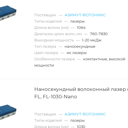
Поставщик
—
АЗИМУТ ФОТОНИКС
Типы изделий
—
лазеры
Длина волны (нм)
—
1064
Диапазон длин волн, нм
—
760-7830
Выходная мощность
—
1-20 мкДж
Тип лазера
—
наносекундные
Цвет лазера
—
ик лазеры
Особенности лазера
—
компактные, высокой
мощности
Наносекундный волоконный лазер
FL, FL-1030-Nano
Поставщик
—
АЗИМУТ ФОТОНИКС
Типы изделий
—
лазеры
Длина волны (нм)
—
1030