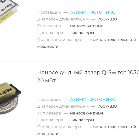
Поставщик
—
АЗИМУТ ФОТОНИКС
Диапазон длин волн, нм
—
760-7830
Тип лазера
—
наносекундные
Цвет лазера
—
ик лазеры
Особенности лазера
—
компактные, высокой
мощности
Наносекундный лазер Q-Switch 1030
20 мВт
Поставщик
—
АЗИМУТ ФОТОНИКС
Диапазон длин волн, нм
—
760-7830
Тип лазера
—
наносекундные
Цвет лазера
—
ик лазеры
Особенности лазера
—
компактные, высокой
мощности