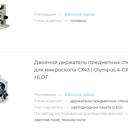
Поставщик
—
Edmund Optics
Типы изделий
—
головки
Двойной держатель предметных ст
для микроскопа CX43 | Olympus 4-CX
HLDT
Поставщик
—
Edmund Optics
Типы изделий
—
держатели предметных стек
Тип подсветки
—
светодиодная лампа (LED)
По методу исследования (контрастирования)
светлое поле, темное поле