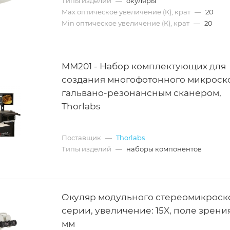
Типы изделий
—
окуляры
Max оптическое увеличение (К), крат
—
20
Min оптическое увеличение (К), крат
—
20
MM201 - Набор комплектующих для
создания многофотонного микроск
гальвано-резонансным сканером,
Thorlabs
Поставщик
—
Thorlabs
Типы изделий
—
наборы компонентов
Окуляр модульного стереомикроск
серии, увеличение: 15X, поле зрения
мм