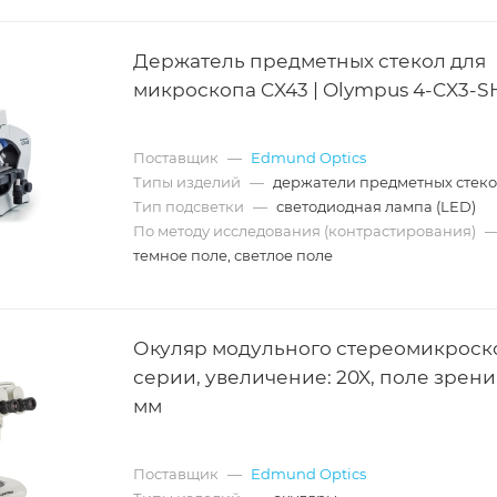
Держатель предметных стекол для
микроскопа CX43 | Olympus 4-CX3-S
Поставщик
—
Edmund Optics
Типы изделий
—
держатели предметных стек
Тип подсветки
—
светодиодная лампа (LED)
По методу исследования (контрастирования)
темное поле, светлое поле
Окуляр модульного стереомикроск
серии, увеличение: 20X, поле зрения
мм
Поставщик
—
Edmund Optics