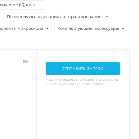
личение (К), крат
По методу исследования (контрастирования)
оненты микроскопа
Комплектующие, аксессуары
ОТПРАВИТЬ ЗАПРОС
Наши менеджеры обязательно свяжутся
с вами и уточнят условия заказа