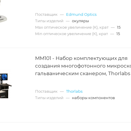
Поставщик
—
Edmund Optics
Типы изделий
—
окуляры
Max оптическое увеличение (К), крат
—
15
Min оптическое увеличение (К), крат
—
15
MM101 - Набор комплектующих для
создания многофотонного микроск
гальваническим сканером, Thorlabs
Поставщик
—
Thorlabs
Типы изделий
—
наборы компонентов