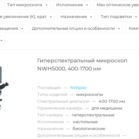
Тип микроскопа
Исполнение
Max оптическое уве
е увеличение (К), крат
Назначение
Тип подсветки
свещения
Дополнительные опции и особенности
Комп
Гиперспектральный микроскоп
NWH5000, 400-1700 нм
Поставщик
—
NWspec
Типы изделий
—
микроскопы
Спектральный диапазон
—
400-1700 нм
Применение камеры
—
для медицины
Тип камеры
—
гиперспектральные
Исполнение
—
настольные
Назначение
—
биологические
Дополнительные опции и особенности
—