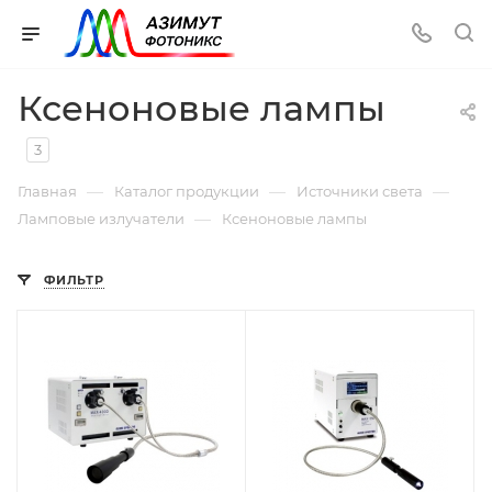
Ксеноновые лампы
3
—
—
—
Главная
Каталог продукции
Источники света
—
Ламповые излучатели
Ксеноновые лампы
ФИЛЬТР