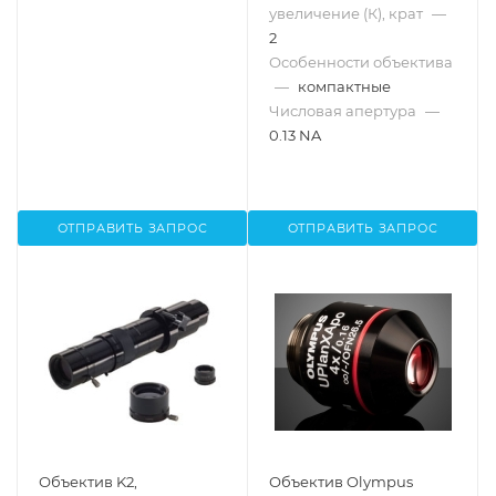
увеличение (К), крат
—
2
Особенности объектива
—
компактные
Числовая апертура
—
0.13 NA
ОТПРАВИТЬ ЗАПРОС
ОТПРАВИТЬ ЗАПРОС
Объектив K2,
Объектив Olympus