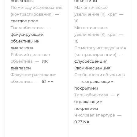
объективы
объективы
По методу исследования
Max оптическое
(контрастирования)
—
увеличение (К), крат
—
светлое поле
10
Типы объектива
—
Min оптическое
фокусирующие,
увеличение (К), крат
—
объективы ик
10
диапазона
По методу исследования
Рабочий диапазон
(контрастирования)
—
объектива
—
ИК
флуоресценция
диапазон
(люминесценция)
Фокусное расстояние
Особенности объектива
объектива
—
6.1 мм
—
с отражающим
покрытием
Типы объектива
—
с
отражающим
покрытием
Числовая апертура
—
0.23 NA