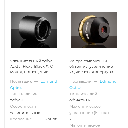
Удлинительный тубус
Ультракомпактный
Acktar Hexa-Black™, C-
объектив, увеличение:
Mount, поглощение
2X, числовая апертура:
рассеянного света,
0.13, рабочее
Поставщик
—
Edmund
Поставщик
—
Edmund
длина: 24.4 мм
расстояние: 9.89 мм,
Optics
Optics
крепление: C-Mount
Типы изделий
—
Типы изделий
—
тубусы
объективы
Особенности
—
Max оптическое
удлинительные
увеличение (К), крат
—
Крепление
—
C-Mount
2
Min оптическое