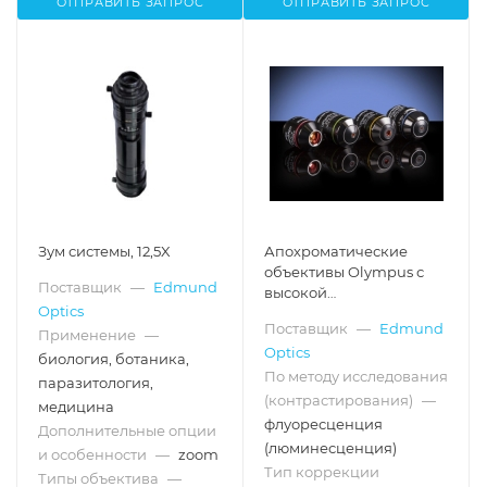
ОТПРАВИТЬ ЗАПРОС
ОТПРАВИТЬ ЗАПРОС
Зум системы, 12,5X
Апохроматические
объективы Olympus с
Поставщик
—
Edmund
высокой
Optics
чувствительностью к
Поставщик
—
Edmund
флуоресценции
Применение
—
Optics
биология, ботаника,
По методу исследования
паразитология,
(контрастирования)
—
медицина
флуоресценция
Дополнительные опции
(люминесценция)
и особенности
—
zoom
Тип коррекции
Типы объектива
—