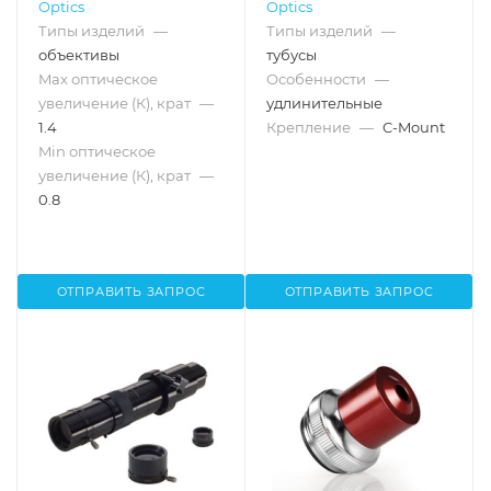
Optics
Optics
Типы изделий
—
Типы изделий
—
объективы
тубусы
Max оптическое
Особенности
—
увеличение (К), крат
—
удлинительные
1.4
Крепление
—
C-Mount
Min оптическое
увеличение (К), крат
—
0.8
ОТПРАВИТЬ ЗАПРОС
ОТПРАВИТЬ ЗАПРОС