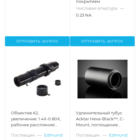
покрытием
Числовая апертура
—
0.23 NA
ОТПРАВИТЬ ЗАПРОС
ОТПРАВИТЬ ЗАПРОС
Объектив K2,
Удлинительный тубус
увеличение: 1.4X-0.80X,
Acktar Hexa-Black™, C-
рабочее расстояние:
Mount, поглощение
228-388 мм
рассеянного света,
Поставщик
—
Edmund
Поставщик
—
Edmund
длина: 49.4 мм