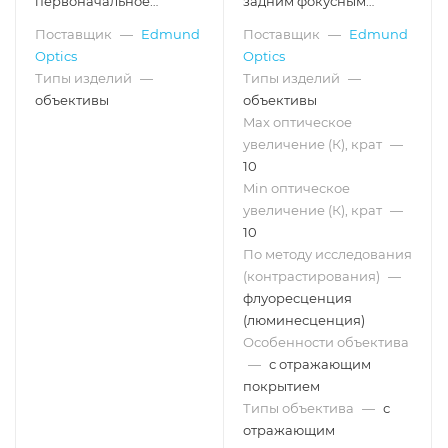
первоначальное
задним фокусным
увеличение: 0.75X-
расстоянием, покрытие
Поставщик
—
Edmund
Поставщик
—
Edmund
0.08X, рабочее
для: 150-11000 нм,
Optics
Optics
расстояние: 25-∞ мм
увеличение: 10X,
числовая апертура: 0.23
Типы изделий
—
Типы изделий
—
объективы
объективы
Max оптическое
увеличение (К), крат
—
10
Min оптическое
увеличение (К), крат
—
10
По методу исследования
(контрастирования)
—
флуоресценция
(люминесценция)
Особенности объектива
—
с отражающим
покрытием
Типы объектива
—
с
отражающим