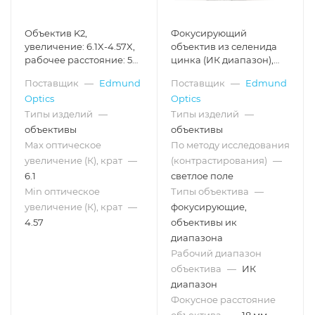
Объектив K2,
Фокусирующий
увеличение: 6.1X-4.57X,
объектив из селенида
рабочее расстояние: 54-
цинка (ИК диапазон),
64 мм
центральная длина
Поставщик
—
Edmund
Поставщик
—
Edmund
волны: 7 мкм, покрытие:
Optics
Optics
2-12 мкм, фокусное
расстояние: 18 мм
Типы изделий
—
Типы изделий
—
объективы
объективы
Max оптическое
По методу исследования
увеличение (К), крат
—
(контрастирования)
—
6.1
светлое поле
Min оптическое
Типы объектива
—
увеличение (К), крат
—
фокусирующие,
4.57
объективы ик
диапазона
Рабочий диапазон
объектива
—
ИК
диапазон
Фокусное расстояние