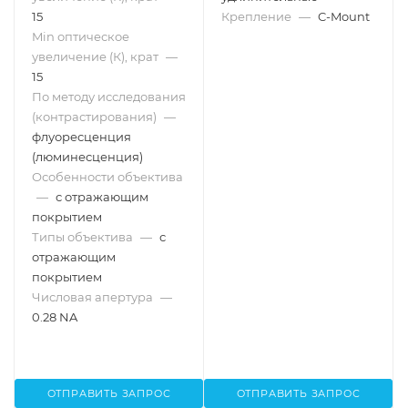
15
Крепление
—
C-Mount
Min оптическое
увеличение (К), крат
—
15
По методу исследования
(контрастирования)
—
флуоресценция
(люминесценция)
Особенности объектива
—
с отражающим
покрытием
Типы объектива
—
с
отражающим
покрытием
Числовая апертура
—
0.28 NA
ОТПРАВИТЬ ЗАПРОС
ОТПРАВИТЬ ЗАПРОС