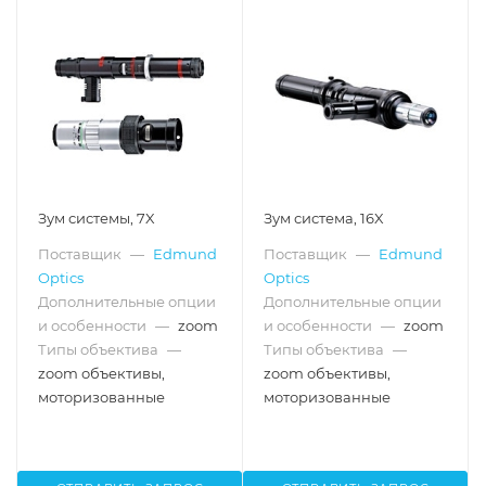
Зум системы, 7X
Зум система, 16X
Поставщик
—
Edmund
Поставщик
—
Edmund
Optics
Optics
Дополнительные опции
Дополнительные опции
и особенности
—
zoom
и особенности
—
zoom
Типы объектива
—
Типы объектива
—
zoom объективы,
zoom объективы,
моторизованные
моторизованные