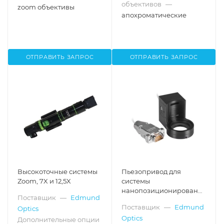
объективов
—
zoom объективы
апохроматические
ОТПРАВИТЬ ЗАПРОС
ОТПРАВИТЬ ЗАПРОС
Высокоточные системы
Пьезопривод для
Zoom, 7X и 12,5X
системы
нанопозиционирования
Поставщик
—
Edmund
объектива микроскопа
Поставщик
—
Edmund
Optics
Optics
Дополнительные опции