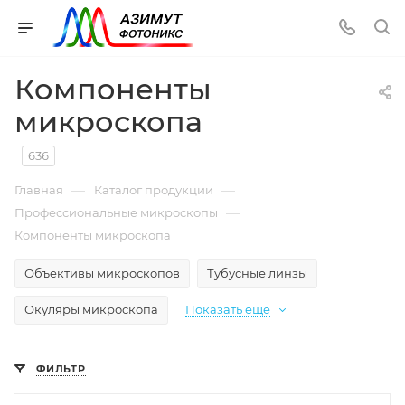
Компоненты
микроскопа
636
—
—
Главная
Каталог продукции
—
Профессиональные микроскопы
Компоненты микроскопа
Объективы микроскопов
Тубусные линзы
Окуляры микроскопа
Показать еще
ФИЛЬТР