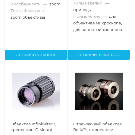
Типы изделий
—
и особенности
—
zoom
приводы
Типы объектива
—
Применение
—
для
zoom объективы
объектива микроскопа,
для нанопозиционеров
ОТПРАВИТЬ ЗАПРОС
ОТПРАВИТЬ ЗАПРОС
Объектив InfiniMite™,
Отражающий объектив
крепление: C-Mount,
ReflX™, с конечным