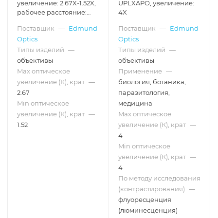
увеличение: 2.67X-1.52X,
UPLXAPO, увеличение:
рабочее расстояние:
4X
140-192 мм
Поставщик
—
Edmund
Поставщик
—
Edmund
Optics
Optics
Типы изделий
—
Типы изделий
—
объективы
объективы
Max оптическое
Применение
—
увеличение (К), крат
—
биология, ботаника,
2.67
паразитология,
Min оптическое
медицина
увеличение (К), крат
—
Max оптическое
1.52
увеличение (К), крат
—
4
Min оптическое
увеличение (К), крат
—
4
По методу исследования
(контрастирования)
—
флуоресценция
(люминесценция)