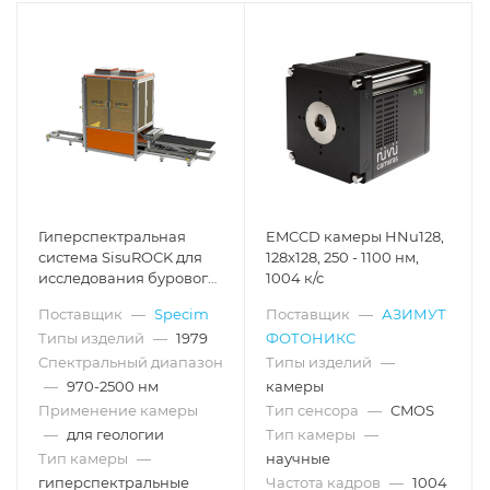
Гиперспектральная
EMCCD камеры HNu128,
система SisuROCK для
128x128, 250 - 1100 нм,
исследования бурового
1004 к/с
керна
Поставщик
—
Specim
Поставщик
—
АЗИМУТ
Типы изделий
—
1979
ФОТОНИКС
Спектральный диапазон
Типы изделий
—
—
970-2500 нм
камеры
Применение камеры
Тип сенсора
—
CMOS
—
для геологии
Тип камеры
—
Тип камеры
—
научные
гиперспектральные
Частота кадров
—
1004