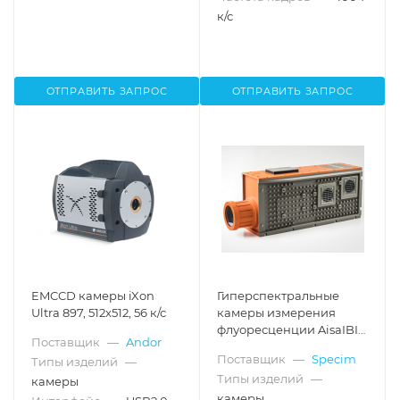
к/с
ОТПРАВИТЬ ЗАПРОС
ОТПРАВИТЬ ЗАПРОС
EMCCD камеры iXon
Гиперспектральные
Ultra 897, 512x512, 56 к/с
камеры измерения
флуоресценции AisaIBIS,
Поставщик
—
Andor
670-780 нм
Поставщик
—
Specim
Типы изделий
—
Типы изделий
—
камеры
камеры