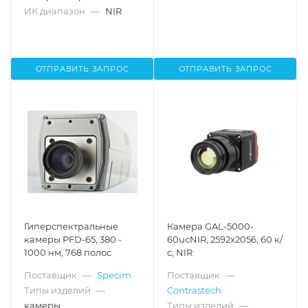
ИК диапазон
—
NIR
ОТПРАВИТЬ ЗАПРОС
ОТПРАВИТЬ ЗАПРОС
Гиперспектральные
Камера GAL-5000-
камеры PFD-65, 380 -
60ucNIR, 2592x2056, 60 к/
1000 нм, 768 полос
с, NIR
Поставщик
—
Specim
Поставщик
—
Типы изделий
—
Contrastech
камеры
Типы изделий
—