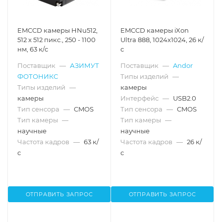
EMCCD камеры HNu512,
EMCCD камеры iXon
512 x 512 пикс., 250 - 1100
Ultra 888, 1024x1024, 26 к/
нм, 63 к/c
с
Поставщик
—
АЗИМУТ
Поставщик
—
Andor
ФОТОНИКС
Типы изделий
—
Типы изделий
—
камеры
камеры
Интерфейс
—
USB2.0
Тип сенсора
—
CMOS
Тип сенсора
—
CMOS
Тип камеры
—
Тип камеры
—
научные
научные
Частота кадров
—
63 к/
Частота кадров
—
26 к/
с
с
ОТПРАВИТЬ ЗАПРОС
ОТПРАВИТЬ ЗАПРОС