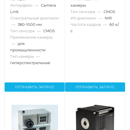
Интерфейс
—
Camera
камеры
Link
Тип сенсора
—
CMOS
Спектральный диапазон
ИК диапазон
—
NIR
—
380-1000 нм
Частота кадров
—
60 к/
Тип сенсора
—
CMOS
с
Применение камеры
—
для
промышленности
Тип камеры
—
гиперспектральные
ОТПРАВИТЬ ЗАПРОС
ОТПРАВИТЬ ЗАПРОС