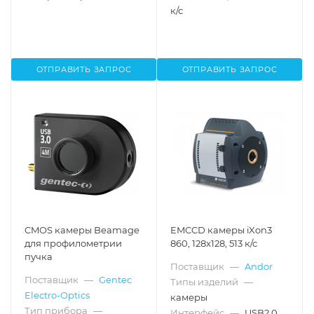
к/с
ОТПРАВИТЬ ЗАПРОС
ОТПРАВИТЬ ЗАПРОС
CMOS камеры Beamage
EMCCD камеры iXon3
для профилометрии
860, 128x128, 513 к/с
пучка
Поставщик
—
Andor
Поставщик
—
Gentec
Типы изделий
—
Electro-Optics
камеры
Тип прибора
—
Интерфейс
—
USB2.0