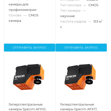
камеры для
Тип сенсора
—
CMOS
профилометрии
Тип камеры
—
Основа
—
CMOS
научные
камера
Частота кадров
—
513 к/
с
ОТПРАВИТЬ ЗАПРОС
ОТПРАВИТЬ ЗАПРОС
Гиперспектральные
Гиперспектральные
камеры Specim AFX10,
камеры Specim AFX17,