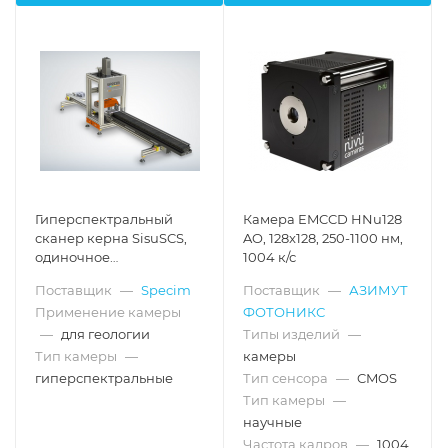
Гиперспектральный
Камера EMCCD HNu128
сканер керна SisuSCS,
AO, 128x128, 250-1100 нм,
одиночное
1004 к/с
сканирование
Поставщик
—
Specim
Поставщик
—
АЗИМУТ
Применение камеры
ФОТОНИКС
—
для геологии
Типы изделий
—
Тип камеры
—
камеры
гиперспектральные
Тип сенсора
—
CMOS
Тип камеры
—
научные
Частота кадров
—
1004