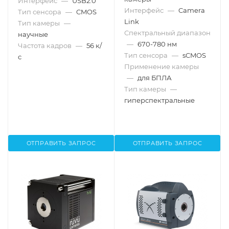
Интерфейс
—
USB2.0
Интерфейс
—
Camera
Тип сенсора
—
CMOS
Link
Тип камеры
—
Спектральный диапазон
научные
—
670-780 нм
Частота кадров
—
56 к/
Тип сенсора
—
sCMOS
с
Применение камеры
—
для БПЛА
Тип камеры
—
гиперспектральные
ОТПРАВИТЬ ЗАПРОС
ОТПРАВИТЬ ЗАПРОС