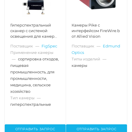
Гиперспектральный
Камеры Pike с
сканер с системой
интерфейсом FireWire.b
освещения для камер
от Allied Vision
серии FS-1X
Поставщик
—
FigSpec
Поставщик
—
Edmund
Применение камеры
Optics
—
сортировка отходов,
Типы изделий
—
пищевая
камеры
промышленность, для
промышленности,
медицина, сельское
хозяйство
Тип камеры
—
гиперспектральные
ОТПРАВИТЬ ЗАПРОС
ОТПРАВИТЬ ЗАПРОС