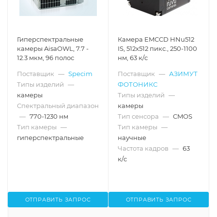
Гиперспектральные
Камера EMCCD HNu512
камеры AisaOWL, 7.7 -
IS, 512x512 пикс., 250-1100
12.3 мкм, 96 полос
нм, 63 к/c
Поставщик
—
Specim
Поставщик
—
АЗИМУТ
Типы изделий
—
ФОТОНИКС
камеры
Типы изделий
—
Спектральный диапазон
камеры
—
770-1230 нм
Тип сенсора
—
CMOS
Тип камеры
—
Тип камеры
—
гиперспектральные
научные
Частота кадров
—
63
к/c
ОТПРАВИТЬ ЗАПРОС
ОТПРАВИТЬ ЗАПРОС