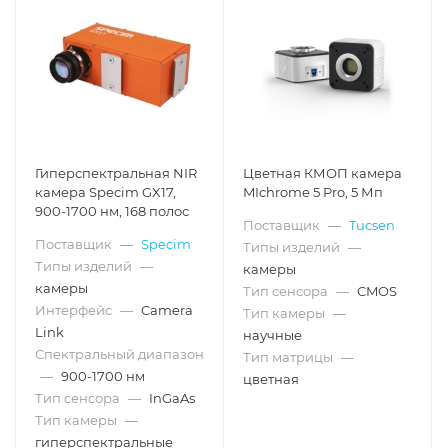
Гиперспектральная NIR
Цветная КМОП камера
камера Specim GX17,
MIchrome 5 Pro, 5 Мп
900-1700 нм, 168 полос
Поставщик
—
Tucsen
Поставщик
—
Specim
Типы изделий
—
Типы изделий
—
камеры
камеры
Тип сенсора
—
CMOS
Интерфейс
—
Camera
Тип камеры
—
Link
научные
Спектральный диапазон
Тип матрицы
—
—
900-1700 нм
цветная
Тип сенсора
—
InGaAs
Тип камеры
—
гиперспектральные