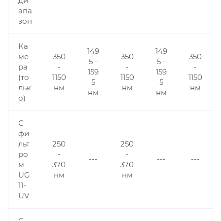
ди
апа
зон
Ка
149
149
ме
350
350
350
5 -
5 -
ра
-
-
-
159
159
(то
1150
1150
1150
5
5
льк
нм
нм
нм
нм
нм
о)
С
фи
льт
250
250
ро
-
-
---
---
---
м
370
370
UG
нм
нм
11-
UV
С