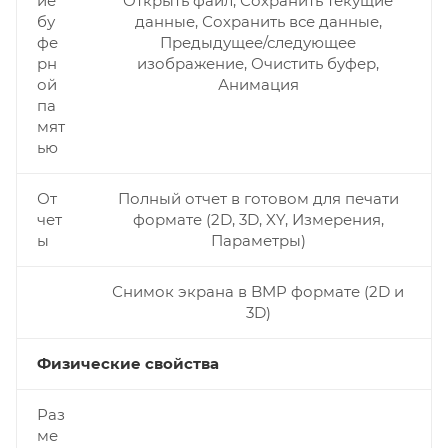
ие
Открыть файл, Сохранить текущие
бу
данные, Сохранить все данные,
фе
Предыдущее/следующее
рн
изображение, Очистить буфер,
ой
Анимация
па
мят
ью
От
Полный отчет в готовом для печати
чет
формате (2D, 3D, XY, Измерения,
ы
Параметры)
Снимок экрана в BMP формате (2D и
3D)
Физические свойства
Раз
ме