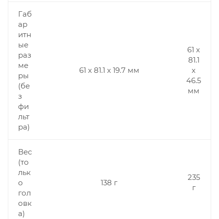
Габ
ар
итн
ые
61 x
раз
81.1
ме
61 x 81.1 x 19.7 мм
x
ры
46.5
(бе
мм
з
фи
льт
ра)
Вес
(то
льк
235
о
138 г
г
гол
овк
а)