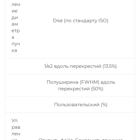
лен
ие
ди
D4σ (по стандарту ISO)
ам
етр
а
пуч
ка
1/e2 вдоль перекрестий (13.5%)
Полуширина (FWHM) вдоль
перекрестий (50%)
Пользовательский (%)
Уп
рав
лен