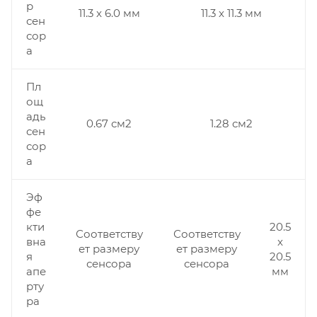
р
11.3 x 6.0 мм
11.3 x 11.3 мм
сен
сор
а
Пл
ощ
адь
0.67 см2
1.28 см2
сен
сор
а
Эф
фе
кти
20.5
Соответству
Соответству
вна
x
ет размеру
ет размеру
я
20.5
сенсора
сенсора
апе
мм
рту
ра