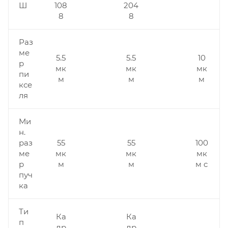
Ш
108
204
8
8
Раз
ме
5.5
5.5
10
р
мк
мк
мк
пи
м
м
м
ксе
ля
Ми
н.
раз
55
55
100
ме
мк
мк
мк
р
м
м
м c
пуч
ка
Ти
Ка
Ка
п
др
др