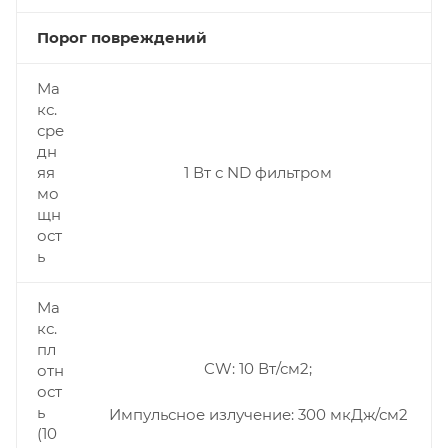
Порог повреждений
Ма
кс.
сре
дн
яя
1 Вт с ND фильтром
мо
щн
ост
ь
Ма
кс.
пл
CW: 10 Вт/см2;
отн
ост
ь
Импульсное излучение: 300 мкДж/см2
(10