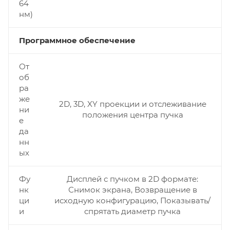
64
нм)
Программное обеспечение
От
об
ра
же
2D, 3D, XY проекции и отслеживание
ни
положения центра пучка
е
да
нн
ых
Фу
Дисплей с пучком в 2D формате:
нк
Снимок экрана, Возвращение в
ци
исходную конфигурацию, Показывать/
и
спрятать диаметр пучка