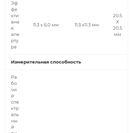
Эф
фе
кти
20.5
вна
X
11.3 x 6.0 мм
11.3 x11.3 мм
я
20.5
апе
мм
рту
ра
Измерительная способность
Ра
бо
чи
й
спе
ктр
аль
ны
й