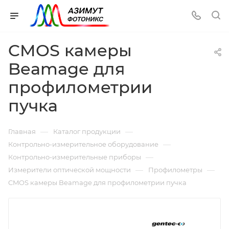
CMOS камеры
Beamage для
профилометрии
пучка
—
—
Главная
Каталог продукции
—
Контрольно-измерительное оборудование
—
Контрольно-измерительные приборы
—
—
Измерители оптической мощности
Профилометры
CMOS камеры Beamage для профилометрии пучка