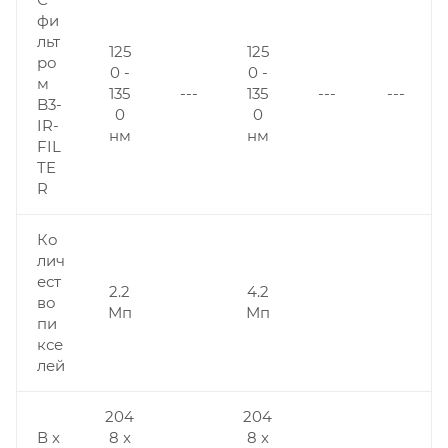
фи
льт
125
125
ро
0 -
0 -
м
135
---
135
---
---
B3-
0
0
IR-
нм
нм
FIL
TE
R
Ко
лич
ест
2.2
4.2
во
Мп
Мп
пи
ксе
лей
204
204
В x
8 x
8 x