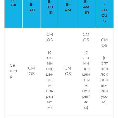
E-
E-
ль
E-
E-
-
3.0
4M
3.0
4M
FO
-IR
-IR
CU
S
CM
CM
OS
OS
CM
OS
(с
(с
лю
лю
(с
ми
ми
опт
Се
CM
CM
нес
нес
ово
нсо
OS
OS
цен
цен
лок
р
тны
тны
онн
м
м
ым
пок
пок
кон
рыт
рыт
усо
ие
ие
м)
м)
м)