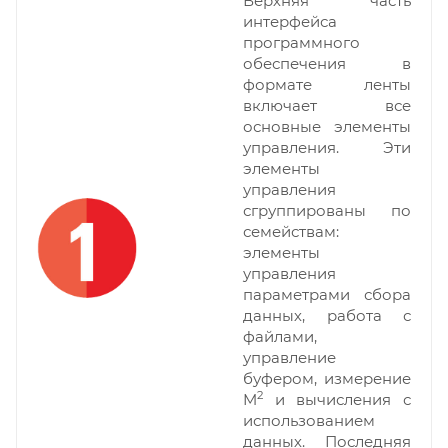
Верхняя часть
интерфейса
программного
обеспечения в
формате ленты
включает все
основные элементы
управления. Эти
элементы
управления
сгруппированы по
семействам:
элементы
управления
параметрами сбора
данных, работа с
файлами,
управление
буфером, измерение
2
M
и вычисления с
использованием
данных. Последняя