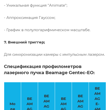
- Уникальная функция "Animate";
- Аппроксимация Гауссом;
- График в полулогарифмическом масштабе.
7. Внешний триггер;
Для синхронизации камеры с импульсным лазером.
Спецификация профилометров
лазерного пучка Beamage Gentec-EO:
BE
AM
BE
BE
BE
BE
AG
AM
AM
Мо
AM
AM
E-
AG
AG
де
AG
AG
4M