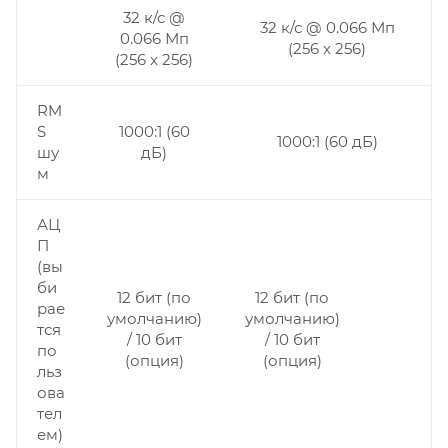
32 к/с @
32 к/с @ 0.066 Мп
0.066 Мп
(256 x 256)
(256 x 256)
RM
S
1000:1 (60
1000:1 (60 дБ)
шу
дБ)
м
АЦ
П
(вы
би
12 бит (по
12 бит (по
рае
умолчанию)
умолчанию)
тся
/ 10 бит
/ 10 бит
по
(опция)
(опция)
льз
ова
тел
ем)