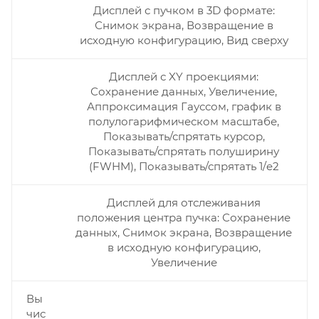
Дисплей с пучком в 3D формате:
Снимок экрана, Возвращение в
исходную конфигурацию, Вид сверху
Дисплей с XY проекциями:
Сохранение данных, Увеличение,
Аппроксимация Гауссом, график в
полулогарифмическом масштабе,
Показывать/спрятать курсор,
Показывать/спрятать полуширину
(FWHM), Показывать/спрятать 1/e2
Дисплей для отслеживания
положения центра пучка: Сохранение
данных, Снимок экрана, Возвращение
в исходную конфигурацию,
Увеличение
Вы
чис