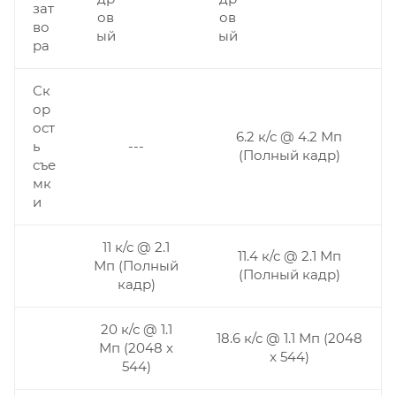
зат
ов
ов
во
ый
ый
ра
Ск
ор
ост
6.2 к/с @ 4.2 Мп
ь
---
(Полный кадр)
съе
мк
и
11 к/с @ 2.1
11.4 к/с @ 2.1 Мп
Мп (Полный
(Полный кадр)
кадр)
20 к/с @ 1.1
18.6 к/с @ 1.1 Мп (2048
Мп (2048 x
x 544)
544)