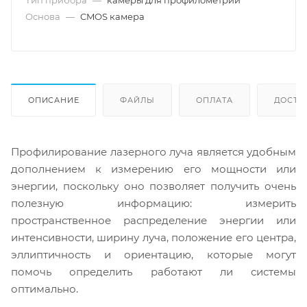
Тип прибора
—
камеры для профилометрии
Основа
—
CMOS камера
ОПИСАНИЕ
ФАЙЛЫ
ОПЛАТА
ДОСТА
Профилирование лазерного луча является удобным
дополнением к измерению его мощности или
энергии, поскольку оно позволяет получить очень
полезную информацию: измерить
пространственное распределение энергии или
интенсивности, ширину луча, положение его центра,
эллиптичность и ориентацию, которые могут
помочь определить работают ли системы
оптимально.