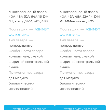
Многоволновый лазер
Многоволновый лазер
40A-48A-52A-64A-16-DM-
40A-45A-48A-52A-14-DM-
NT, выход SMA, 405, 488,
PT, MM-волокно, 405,
520, 638 нм
450, 488, 520 нм
Поставщик
—
АЗИМУТ
Поставщик
—
АЗИМУТ
ФОТОНИКС
ФОТОНИКС
Тип лазера
—
Тип лазера
—
непрерывные
непрерывные
Особенности лазера
—
Особенности лазера
—
компактные, с узкой
компактные, с узкой
шириной спектральной
шириной спектральной
линии
линии
Применение лазера
—
Применение лазера
—
для медико-
для медико-
биологических
биологических
исследований
исследований
ОТПРАВИТЬ ЗАПРОС
ОТПРАВИТЬ ЗАПРОС