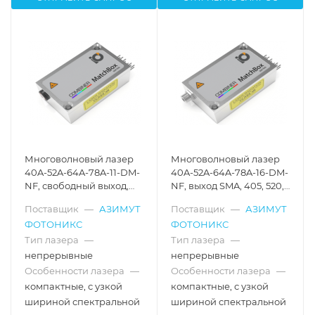
Многоволновый лазер
Многоволновый лазер
40A-52A-64A-78A-11-DM-
40A-52A-64A-78A-16-DM-
NF, свободный выход,
NF, выход SMA, 405, 520,
405, 520, 638, 785 нм
638, 785 нм
Поставщик
—
АЗИМУТ
Поставщик
—
АЗИМУТ
ФОТОНИКС
ФОТОНИКС
Тип лазера
—
Тип лазера
—
непрерывные
непрерывные
Особенности лазера
—
Особенности лазера
—
компактные, с узкой
компактные, с узкой
шириной спектральной
шириной спектральной