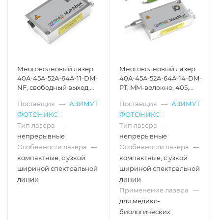
Многоволновый лазер
Многоволновый лазер
40A-45A-52A-64A-11-DM-
40A-45A-52A-64A-14-DM-
NF, свободный выход,
PT, MM-волокно, 405,
405, 450, 520, 638 нм
450, 520, 638 нм
Поставщик
—
АЗИМУТ
Поставщик
—
АЗИМУТ
ФОТОНИКС
ФОТОНИКС
Тип лазера
—
Тип лазера
—
непрерывные
непрерывные
Особенности лазера
—
Особенности лазера
—
компактные, с узкой
компактные, с узкой
шириной спектральной
шириной спектральной
линии
линии
Применение лазера
—
для медико-
биологических