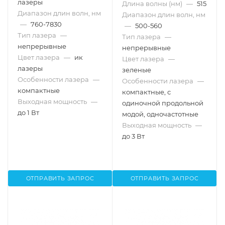
лазеры
Длина волны (нм)
—
515
Диапазон длин волн, нм
Диапазон длин волн, нм
—
760-7830
—
500-560
Тип лазера
—
Тип лазера
—
непрерывные
непрерывные
Цвет лазера
—
ик
Цвет лазера
—
лазеры
зеленые
Особенности лазера
—
Особенности лазера
—
компактные
компактные, с
Выходная мощность
—
одиночной продольной
до 1 Вт
модой, одночастотные
Выходная мощность
—
до 3 Вт
ОТПРАВИТЬ ЗАПРОС
ОТПРАВИТЬ ЗАПРОС