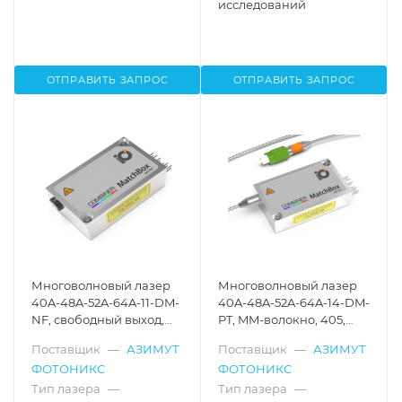
исследований
ОТПРАВИТЬ ЗАПРОС
ОТПРАВИТЬ ЗАПРОС
Многоволновый лазер
Многоволновый лазер
40A-48A-52A-64A-11-DM-
40A-48A-52A-64A-14-DM-
NF, свободный выход,
PT, MM-волокно, 405,
405, 488, 520, 638 нм
488, 520, 638 нм
Поставщик
—
АЗИМУТ
Поставщик
—
АЗИМУТ
ФОТОНИКС
ФОТОНИКС
Тип лазера
—
Тип лазера
—