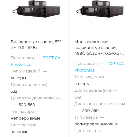
Волоконные лазеры, 532
Многоволновые
нм, 0.5 - 10 Вт
волоконные лазеры,
488/515/532 нм, 0.5+0.5 -
Поставщик
—
TOPTICA
2+2 Вт
Поставщик
—
TOPTICA
Photonics
Photonics
Типы изделий
—
Типы изделий
—
лазеры
лазеры
Длина волны (нм)
—
Длина волны (нм)
—
532
532
Диапазон длин волн, нм
Диапазон длин волн, нм
—
500-560
—
500-560
Тип лазера
—
Тип лазера
—
непрерывные
полупроводниковые
Цвет лазера
—
Цвет лазера
—
зеленые