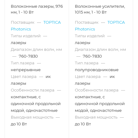
Волоконные лазеры, 976
Волоконные усилители,
нм, 1 - 10 Вт
1015 нм, 1 - 10 Вт
Поставщик
—
TOPTICA
Поставщик
—
TOPTICA
Photonics
Photonics
Типы изделий
—
Типы изделий
—
лазеры
лазеры
Диапазон длин волн, нм
Диапазон длин волн, нм
—
760-7830
—
760-7830
Тип лазера
—
Тип лазера
—
непрерывные
полупроводниковые
Цвет лазера
—
ик
Цвет лазера
—
ик
лазеры
лазеры
Особенности лазера
—
Особенности лазера
—
компактные, с
компактные, с
одиночной продольной
одиночной продольной
модой, одночастотные
модой, одночастотные
Выходная мощность
—
Выходная мощность
—
до 10 Вт
до 10 Вт