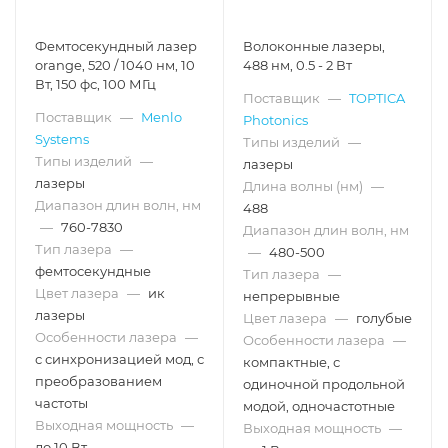
Фемтосекундный лазер
Волоконные лазеры,
orange, 520 / 1040 нм, 10
488 нм, 0.5 - 2 Вт
Вт, 150 фс, 100 МГц
Поставщик
—
TOPTICA
Поставщик
—
Menlo
Photonics
Systems
Типы изделий
—
Типы изделий
—
лазеры
лазеры
Длина волны (нм)
—
Диапазон длин волн, нм
488
—
760-7830
Диапазон длин волн, нм
Тип лазера
—
—
480-500
фемтосекундные
Тип лазера
—
Цвет лазера
—
ик
непрерывные
лазеры
Цвет лазера
—
голубые
Особенности лазера
—
Особенности лазера
—
с синхронизацией мод, с
компактные, с
преобразованием
одиночной продольной
частоты
модой, одночастотные
Выходная мощность
—
Выходная мощность
—
до 10 Вт