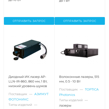
до 1 Вт
ОТПРАВИТЬ ЗАПРОС
ОТПРАВИТЬ ЗАПРОС
Диодный ИК лазер AP-
Волоконные лазеры, 515
LLN-IR-860, 860 нм, 1 Вт,
нм, 0.5 - 10 Вт
низкий уровень шумов
Поставщик
—
TOPTICA
Поставщик
—
АЗИМУТ
Photonics
ФОТОНИКС
Типы изделий
—
Типы изделий
—
лазеры