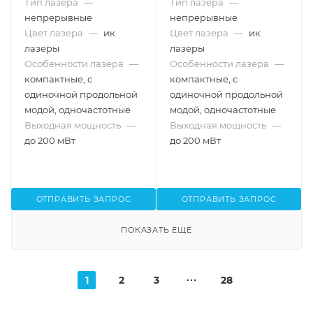
Тип лазера
—
Тип лазера
—
непрерывные
непрерывные
Цвет лазера
—
ик
Цвет лазера
—
ик
лазеры
лазеры
Особенности лазера
—
Особенности лазера
—
компактные, с
компактные, с
одиночной продольной
одиночной продольной
модой, одночастотные
модой, одночастотные
Выходная мощность
—
Выходная мощность
—
до 200 мВт
до 200 мВт
ОТПРАВИТЬ ЗАПРОС
ОТПРАВИТЬ ЗАПРОС
ПОКАЗАТЬ ЕЩЕ
1
2
3
28