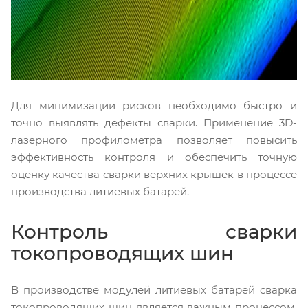
Для минимизации рисков необходимо быстро и
точно выявлять дефекты сварки. Применение 3D-
лазерного профилометра позволяет повысить
эффективность контроля и обеспечить точную
оценку качества сварки верхних крышек в процессе
производства литиевых батарей.
Контроль сварки
токопроводящих шин
В производстве модулей литиевых батарей сварка
токопроводящих шин является важным процессом,