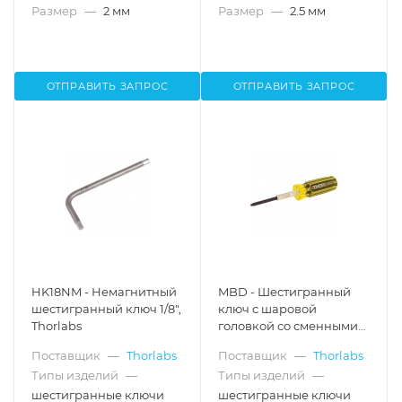
Размер
—
2 мм
Размер
—
2.5 мм
ОТПРАВИТЬ ЗАПРОС
ОТПРАВИТЬ ЗАПРОС
HK18NM - Немагнитный
MBD - Шестигранный
шестигранный ключ 1/8",
ключ с шаровой
Thorlabs
головкой со сменными
насадками, дюймовая
Поставщик
—
Thorlabs
Поставщик
—
Thorlabs
резьба, Thorlabs
Типы изделий
—
Типы изделий
—
шестигранные ключи
шестигранные ключи