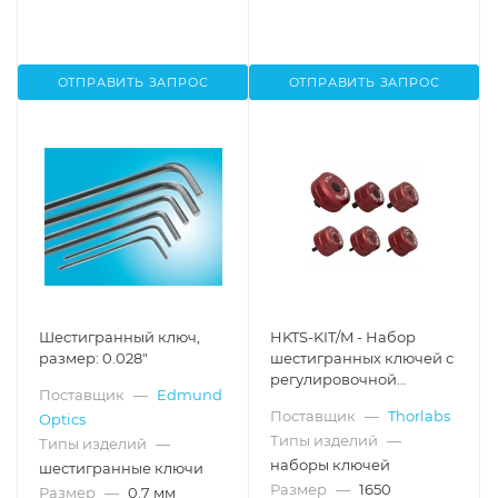
ОТПРАВИТЬ ЗАПРОС
ОТПРАВИТЬ ЗАПРОС
Шестигранный ключ,
HKTS-KIT/M - Набор
размер: 0.028"
шестигранных ключей с
регулировочной
Поставщик
—
Edmund
рукояткой, 6 шт. (1.3 мм,
Поставщик
—
Thorlabs
Optics
1.5 мм, 2 мм, 2.5 мм, 3 мм, 5
Типы изделий
—
мм), Thorlabs
Типы изделий
—
наборы ключей
шестигранные ключи
Размер
—
1650
Размер
—
0.7 мм