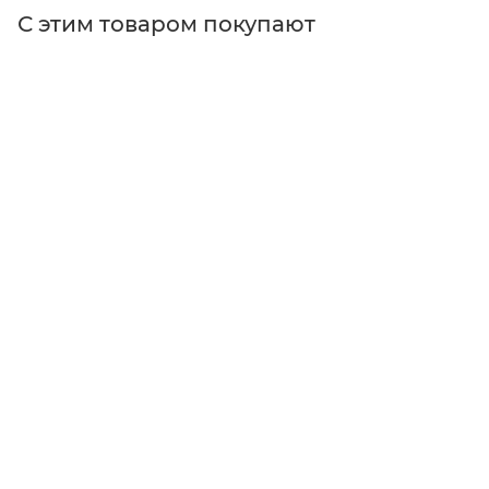
С этим товаром покупают
Поставщик
Edmund Optics
Применение
для спектроскопии
Тип оптических фильтров
фильтры для микроскопов
Длина волны
длинноволновые
Размер
Ø25 мм
Цвет
синие
Форма
круглые