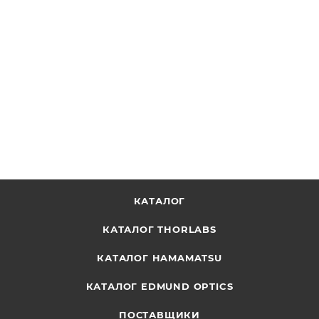
Длина волны
435-480
Высокоэффективный длинноволновый фильтр, OD 4.0,
длина волны среза: 475 нм, диаметр: 25 мм
ОТПРАВИТЬ ЗАПРОС
КАТАЛОГ
КАТАЛОГ THORLABS
КАТАЛОГ HAMAMATSU
КАТАЛОГ EDMUND OPTICS
ПОСТАВЩИКИ