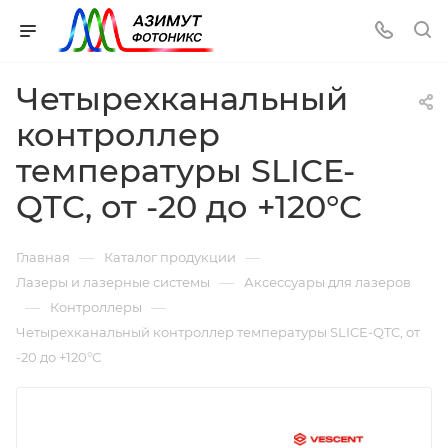
Четырехканальный
контроллер
температуры SLICE-
QTC, от -20 до +120°С
—
—
Главная
Каталог продукции
—
Лазеры и лазерные системы
Аксессуары для лазеров
—
—
Контроллеры
Четырехканальный контроллер температуры SLICE-QTC, от
-20 до +120°С