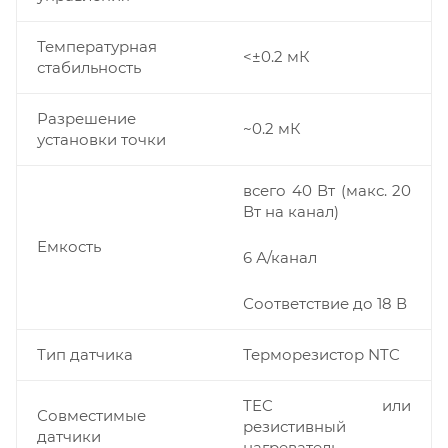
Температурная
<±0.2 мК
стабильность
Разрешение
~0.2 мК
установки точки
всего 40 Вт (макс. 20
Вт на канал)
Емкость
6 А/канал
Соответствие до 18 В
Тип датчика
Терморезистор NTC
TEC или
Совместимые
резистивный
датчики
нагреватель