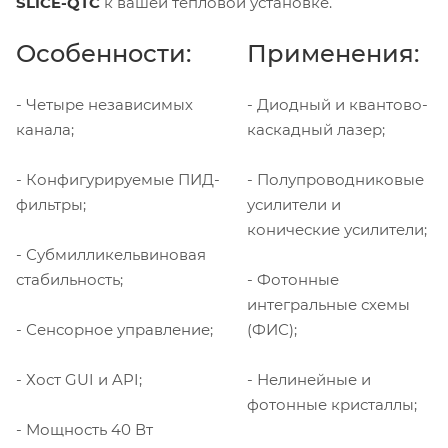
SLICE-QTC
к вашей тепловой установке.
Особенности:
Применения:
- Четыре независимых
- Диодный и квантово-
канала;
каскадный лазер;
- Конфигурируемые ПИД-
- Полупроводниковые
фильтры;
усилители и
конические усилители;
- Субмилликельвиновая
стабильность;
- Фотонные
интегральные схемы
- Сенсорное управление;
(ФИС);
- Хост GUI и API;
- Нелинейные и
фотонные кристаллы;
- Мощность 40 Вт