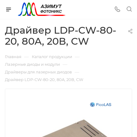
Драйвер LDP-CW-80-
20, 80A, 20В, CW
—
—
Главная
Каталог продукции
—
Лазерные диоды и модули
—
Драйверы для лазерных диодов
Драйвер LDP-CW-80-20, 80A, 20В, CW