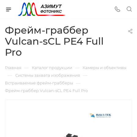
Фрейм-граббер
Vulcan-sCL PE4 Full
Pro
—
—
Главная
Каталог продукции
Камеры и объективы
—
—
Системы захвата изображения
—
Встраиваемые фрейм-грабберы
Фрейм-граббер Vulcan-sCL PE4 Full Pro