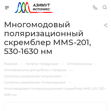
Многомодовый
поляризационный
скремблер MMS-201,
530-1630 нм
—
—
—
Главная
Каталог продукции
Оптомеханика
—
Оптомеханика для работы с лазером
—
Системы управления излучением
—
Системы управления поляризацией
Многомодовый поляризационный скремблер MMS-201, 530-
1630 нм