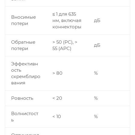
≤ 1 для 635
Вносимые
нм, включая
дБ
потери
коннекторы
Обратные
> 50 (PC), >
дБ
потери
55 (APC)
Эффективн
ость
> 80
%
скремблиро
вания
Ровность
< 20
%
Волнистост
< 10
%
ь