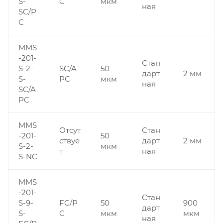
S-
C
мкм
ная
SC/P
C
MMS
-201-
Стан
S-2-
SC/A
50
дарт
2 мм
S-
PC
мкм
ная
SC/A
PC
MMS
Отсут
Стан
-201-
50
ствуе
дарт
2 мм
S-2-
мкм
т
ная
S-NC
MMS
-201-
Стан
S-9-
FC/P
50
900
дарт
S-
C
мкм
мкм
ная