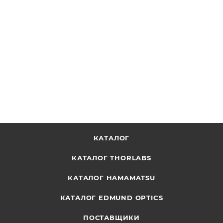
Апланатический объектив aplanoXX , модель: planoXX
NA0.8_20_800, рабочая длина волны: 800 нм,
числовая апертура: 0.80
ОТПРАВИТЬ ЗАПРОС
КАТАЛОГ
КАТАЛОГ THORLABS
КАТАЛОГ HAMAMATSU
КАТАЛОГ EDMUND OPTICS
ПОСТАВЩИКИ