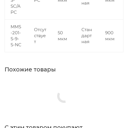
S-
PC
мкм
мкм
ная
SC/A
PC
MMS
Отсут
Стан
-201-
50
900
ствуе
дарт
S-9-
мкм
мкм
т
ная
S-NC
Похожие товары
С этим товаром покупают