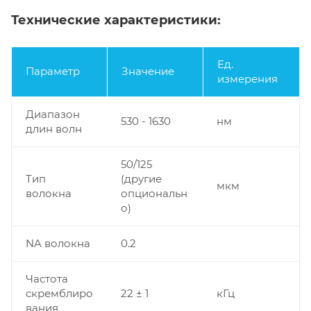
Технические характеристики:
Ед.
Параметр
Значение
измерения
Диапазон
530 - 1630
нм
длин волн
50/125
Тип
(другие
мкм
волокна
опциональн
о)
NA волокна
0.2
Частота
скремблиро
22 ± 1
кГц
вания