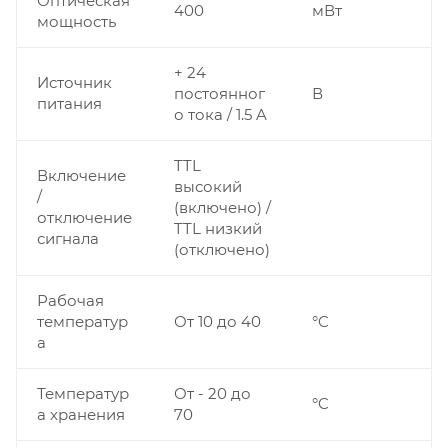
Оптическая
400
мВт
мощность
+ 24
Источник
постоянног
В
питания
о тока / 1.5 A
TTL
Включение
высокий
/
(включено) /
отключение
TTL низкий
сигнала
(отключено)
Рабочая
температур
От 10 до 40
°C
а
Температур
От - 20 до
°C
а хранения
70