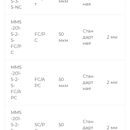
S-3-
мкм
т
ная
S-NC
MMS
-201-
Стан
S-2-
FC/P
50
дарт
2 мм
S-
C
мкм
ная
FC/P
C
MMS
-201-
Стан
S-2-
FC/A
50
дарт
2 мм
S-
PC
мкм
ная
FC/A
PC
MMS
-201-
Стан
S-2-
SC/P
50
дарт
2 мм