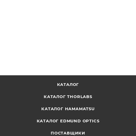
BP057 - Держатель для пленочных светоделителей
Ø1/2", Thorlabs
ОТПРАВИТЬ ЗАПРОС
КАТАЛОГ
КАТАЛОГ THORLABS
КАТАЛОГ HAMAMATSU
КАТАЛОГ EDMUND OPTICS
ПОСТАВЩИКИ