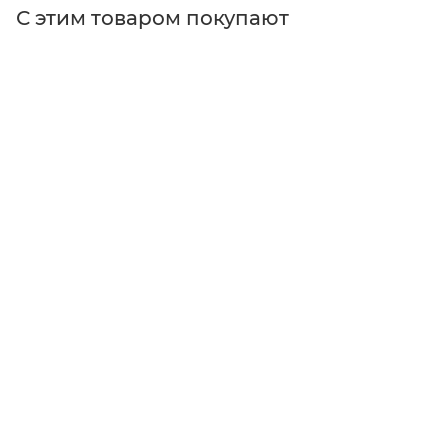
С этим товаром покупают
Поставщик
Thorlabs
Типы изделий
держатели
Диаметр оптики
12.5
Тип товара
Оптические держатели