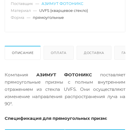
Поставщик
—
АЗИМУТ ФОТОНИКС
Материал
—
UVFS (кварцевое стекло)
Форма
—
прямоугольные
ОПИСАНИЕ
ОПЛАТА
ДОСТАВКА
ГАР
Компания
АЗИМУТ ФОТОНИКС
поставляет
прямоугольные призмы с полным внутренним
отражением из стекла UVFS. Они осуществляют
изменение направления распространения луча на
90°.
Спецификация для прямоугольных призм: