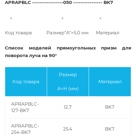
APRAPBLC
-----------------050 ---------------- BK7
↓ ↓ ↓
Код товара Размер"A"=5.0 мм Материал
Список моделей прямоугольных призм для
поворота луча на 90°
Размер
Код товара
Материал
A=H (мм)
APRAPBLC-
12.7
BK7
127-BK7
APRAPBLC-
25.4
BK7
254-BK7