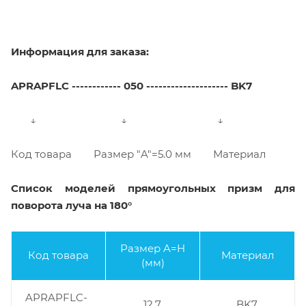
Информация для заказа:
APRAPFLC
------------ 050 -------------------- BK7
↓ ↓ ↓
Код товара Размер "A"=5.0 мм Материал
Список моделей прямоугольных призм для
поворота луча на 180°
Размер
A=H
Код товара
Материал
(мм)
APRAPFLC-
12.7
BK7