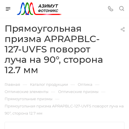
Прямоугольная
призма APRAPBLC-
127-UVFS поворот
луча на 90°, сторона
12.7 мм
—
—
—
Главная
Каталог продукции
Оптика
—
—
Оптические элементы
Оптические призмы
—
Прямоугольные призмы
Прямоугольная призма APRAPBLC-127-UVFS поворот луча на
90°, сторона 12.7 мм