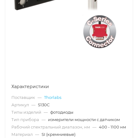
Характеристики
Поставщик
—
Thorlabs
Артикул
—
S130C
Типы изделий
—
фотодиоды
Тип прибора
—
измерители мощности с датчиком
Рабочий спектральный диапазон, нм
—
400 - 1100 нм
Материал
—
SI (кремниевые)