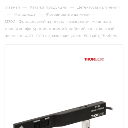
—
—
Главная
Каталог продукции
Детекторы излучения
—
—
—
Фотодиоды
Фотодиодные датчики
S130C - Фотодиодный датчик для измерения мощности,
тонкая конфигурация, кремний, рабочий спектральный
диапазон: 400 - 1100 нм, макс. мощность: 500 мВт, Thorlabs