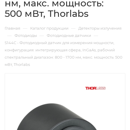
нм, макс. мощность:
500 мВт, Thorlabs
—
—
Главная
Каталог продукции
Детекторы излучения
—
—
—
Фотодиоды
Фотодиодные датчики
S144C - Фотодиодный датчик для измерения мощности,
конфигурация: интегрирующая сфера, InGaAs, рабочий
спектральный диапазон: 800 - 1700 нм, макс. мощность: 500
мВт, Thorlabs