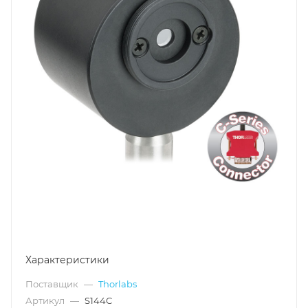
Характеристики
Поставщик
—
Thorlabs
Артикул
—
S144C