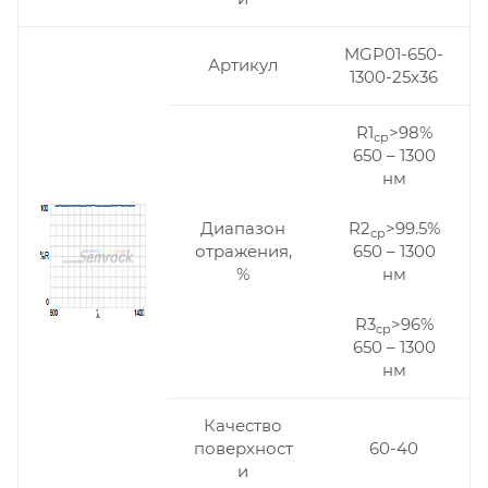
MGP01-650-
Артикул
1300-25x36
R1
>98%
ср
650 – 1300
нм
R2
>99.5%
Диапазон
ср
650 – 1300
отражения,
нм
%
R3
>96%
ср
650 – 1300
нм
Качество
поверхност
60-40
и