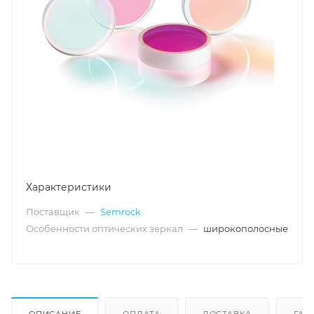
Характеристики
Поставщик
—
Semrock
Особенности оптических зеркал
—
широкополосные
ОПИСАНИЕ
ОПЛАТА
ДОСТАВКА
ГАР