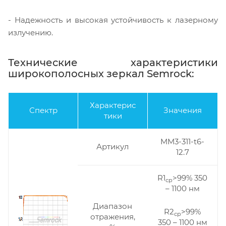
- Надежность и высокая устойчивость к лазерному
излучению.
Технические характеристики
широкополосных зеркал Semrock:
Характерис
Спектр
Значения
тики
MM3-311-t6-
Артикул
12.7
R1
>99% 350
ср
– 1100 нм
Диапазон
R2
>99%
ср
отражения,
350 – 1100 нм