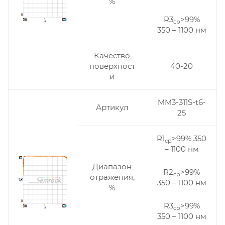
%
R3
>99%
ср
350 – 1100 нм
Качество
поверхност
40-20
и
MM3-311S-t6-
Артикул
25
R1
>99% 350
ср
– 1100 нм
Диапазон
R2
>99%
ср
отражения,
350 – 1100 нм
%
R3
>99%
ср
350 – 1100 нм