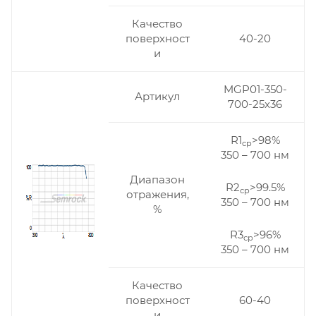
Качество
поверхност
40-20
и
MGP01-350-
Артикул
700-25x36
R1
>98%
ср
350 – 700 нм
Диапазон
R2
>99.5%
ср
отражения,
350 – 700 нм
%
R3
>96%
ср
350 – 700 нм
Качество
поверхност
60-40
и