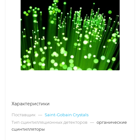
Характеристики
Поставщик
—
Saint-Gobain Crystals
Тип сцинтилляционных детекторов
—
органические
сцинтилляторы