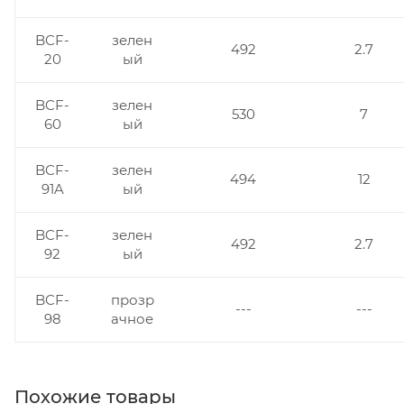
BCF-
зелен
492
2.7
20
ый
BCF-
зелен
530
7
60
ый
BCF-
зелен
494
12
91A
ый
BCF-
зелен
492
2.7
92
ый
BCF-
прозр
---
---
98
ачное
Похожие товары