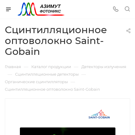
Сцинтилляционное
оптоволокно Saint-
Gobain
—
—
Главная
Каталог продукции
Детекторы излучения
—
—
Сцинтилляционные детекторы
—
Органические сцинтилляторы
Сцинтилляционное оптоволокно Saint-Gobain