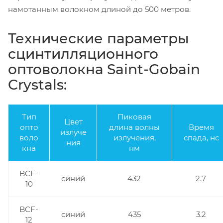
намотанным волокном длиной до 500 метров.
Технические параметры
сцинтилляционного
оптоволокна Saint-Gobain
Crystals:
Тип
Пиковая
Цвет
опто
длина волны
Время
излуче
воло
излучения,
спада, нс
ния
кна
нм
BCF-
синий
432
2.7
10
BCF-
синий
435
3.2
12